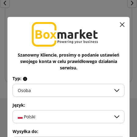
Poprzedni
Nas
Zestaw Dyspenser ręczny FillPak M papierowego
wypełniacza + Papierowy wypełniacz Kraft 50g
350x380
982,77 zł
od
brutto
Szanowny Kliencie, prosimy o podanie ustawień
swojego konta w celu prawidłowego działania
Brak w magazynie
serwisu.
Typ:
Osoba
Język:
Otrzymuj informacje o nowościach i promocjach.
Polski
Zyskaj
5% rabatu
na pierwsze
zakupy!
Wysyłka do: