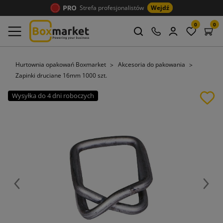
Strefa profesjonalistów
Wejdź
0
0
Hurtownia opakowań Boxmarket
Akcesoria do pakowania
Zapinki druciane 16mm 1000 szt.
Wysyłka do 4 dni roboczych
Poprzedni
Nast