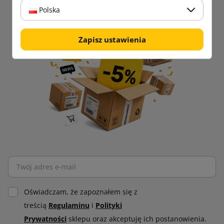
Bądź zawsze na bieżąco!
Polska
Zapisz ustawienia
Oświadczam, że zapoznałem się z
treścią
Regulaminu
i
Polityki
Prywatności
sklepu oraz akceptuję ich postanowienia.