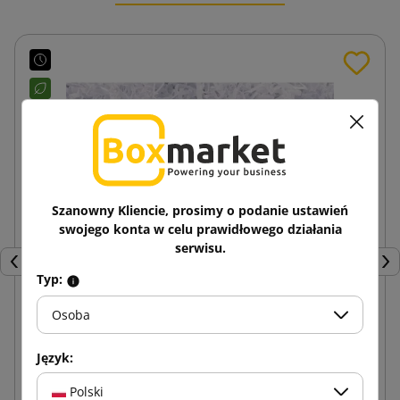
Szanowny Kliencie, prosimy o podanie ustawień
swojego konta w celu prawidłowego działania
serwisu.
Poprzedni
Nas
Typ:
Osoba
Wiórki papierowe Biały 5kg
Język:
116,84 zł
Polski
od
brutto