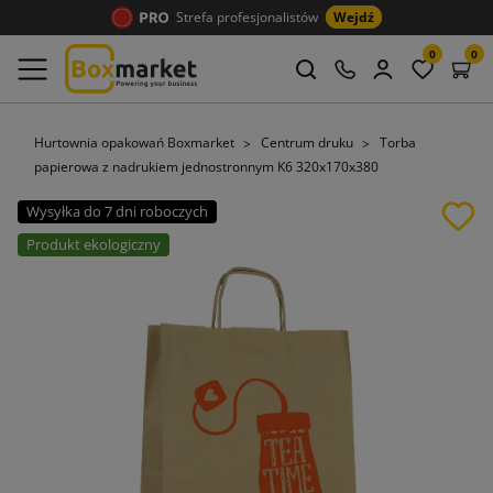
Strefa profesjonalistów
Wejdź
0
0
Hurtownia opakowań Boxmarket
Centrum druku
Torba
papierowa z nadrukiem jednostronnym K6 320x170x380
Wysyłka do 7 dni roboczych
Produkt ekologiczny