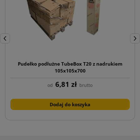
Poprzedni
Nas
Pudełko podłużne TubeBox T20 z nadrukiem
105x105x700
6,81 zł
od
brutto
Dodaj do koszyka