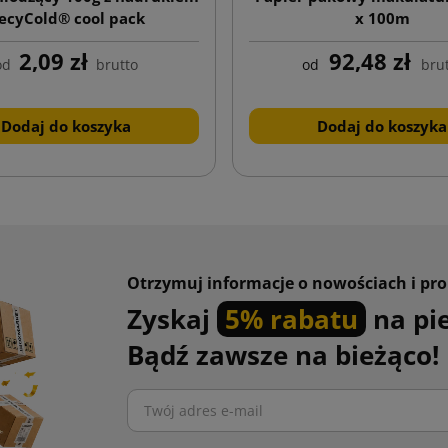
ecyCold® cool pack
x 100m
2,09 zł
92,48 zł
od
brutto
od
bru
Dodaj do koszyka
Dodaj do koszyka
Otrzymuj informacje o nowościach i pr
Zyskaj
5% rabatu
na pi
Bądź zawsze na bieżąco!