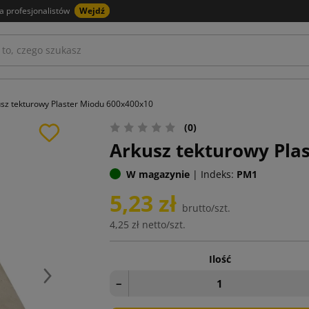
a profesjonalistów
Wejdź
sz tekturowy Plaster Miodu 600x400x10
(0)
Arkusz tekturowy Pla
W magazynie
|
Indeks:
PM1
5,23 zł
brutto/szt.
4,25 zł
netto/szt.
Ilość
Następny
−