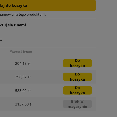
aj do koszyka
 zamówienia tego produktu: 1.
tuj się z nami
:
Wartość brutto
Do
204,18 zł
koszyka
Do
398,52 zł
koszyka
Do
583,02 zł
koszyka
Brak w
3137,60 zł
magazynie