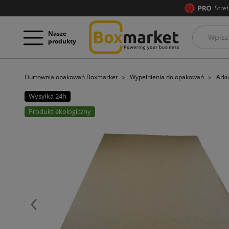
Stref
Nasze
produkty
Hurtownia opakowań Boxmarket
Wypełnienia do opakowań
Arku
Wysyłka 24h
Produkt ekologiczny
Poprzedni