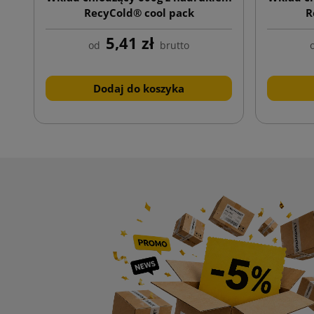
RecyCold® cool pack
R
5,41 zł
od
brutto
Dodaj do koszyka