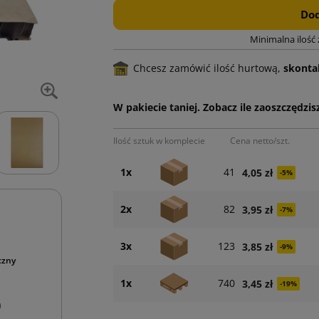
Dod
Minimalna ilość
Chcesz zamówić ilość hurtową,
skontak
W pakiecie taniej. Zobacz ile zaoszczędzisz
Ilość sztuk w komplecie
Cena netto/szt.
1x
41
4,05 zł
-5%
2x
82
3,95 zł
-7%
3x
123
3,85 zł
-9%
czny
1x
740
3,45 zł
-19%