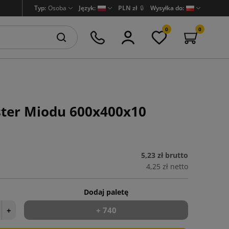
Typ:
Osoba
Język:
PLN zł
🔒
Wysyłka do:
0
0
ster Miodu 600x400x10
5,23 zł
brutto
4,25 zł
netto
Dodaj paletę
+
+ 740