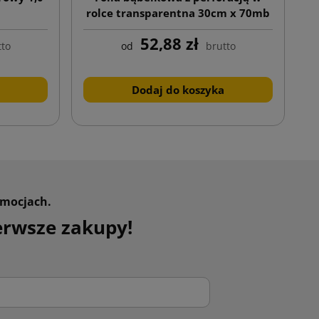
rolce transparentna 30cm x 70mb
52,88 zł
tto
od
brutto
Dodaj do koszyka
omocjach.
erwsze zakupy!