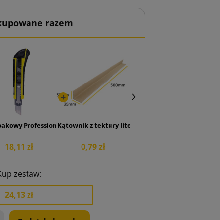
 kupowane razem
iodu 600x400x10
pakowy Professional 18 mm
Kątownik z tektury litej profil V 35x35x3mm, dług
18,11 zł
0,79 zł
Kup zestaw:
24,13 zł