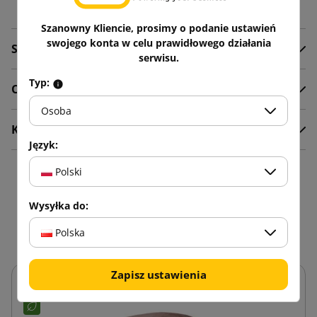
Szanowny Kliencie, prosimy o podanie ustawień
swojego konta w celu prawidłowego działania
Szczegóły produktu
serwisu.
Typ:
Opis
Osoba
Komentarze
Język:
Polski
16 innych produktów w
Wysyłka do:
tej samej kategorii:
Polska
Zapisz ustawienia