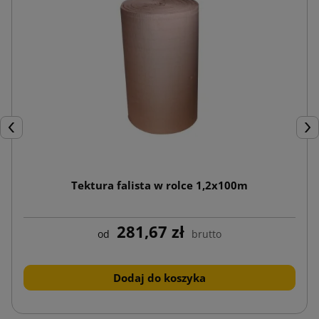
Poprzedni
Nas
Tektura falista w rolce 1,2x100m
281,67 zł
od
brutto
Dodaj do koszyka