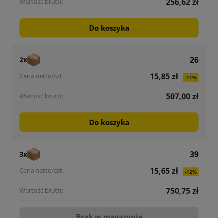
256,62 zł
Do koszyka
26
2x
15,85 zł
-11%
507,00 zł
Do koszyka
39
3x
15,65 zł
-12%
750,75 zł
Brak w magazynie