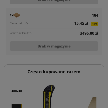
184
1x
15,45 zł
-13%
3496,00 zł
Brak w magazynie
Często kupowane razem
 PE 600x400x40
ł