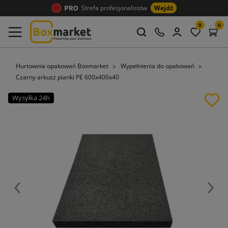
Strefa profesjonalistów
Wejdź
0
0
Hurtownia opakowań Boxmarket
Wypełnienia do opakowań
Czarny arkusz pianki PE 600x400x40
Wysyłka 24h
Poprzedni
Nast