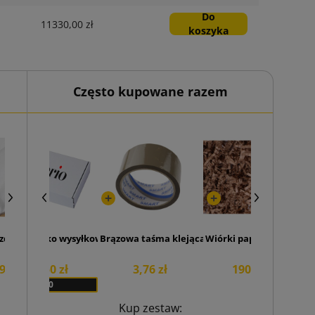
Do
11330,00 zł
koszyka
Często kupowane razem
50x50
ozdobne do pakowania białe (opakowanie 240szt.)
iałe pudełko wysyłkowe z SendBox z nadrukiem 350x250x50
Brązowa taśma klejąca SMART Akryl 48/50
Wiórki papierowe brązo
9,56 zł
559,50 zł
3,76 zł
190,65 zł
x 50
Kup zestaw: