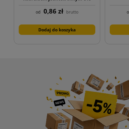
170x225
0,86 zł
od
brutto
Dodaj do koszyka