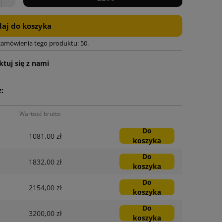
aj do koszyka
zamówienia tego produktu: 50.
tuj się z nami
:
Wartość brutto
Do
1081,00 zł
koszyka
Do
1832,00 zł
koszyka
Do
2154,00 zł
koszyka
Do
3200,00 zł
koszyka