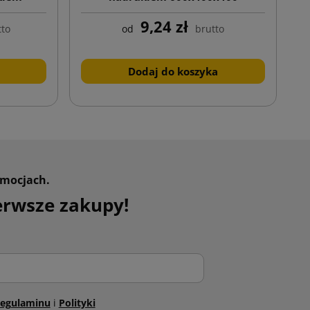
czającą)
9,24 zł
tto
od
brutto
Dodaj do koszyka
omocjach.
erwsze zakupy!
egulaminu
i
Polityki