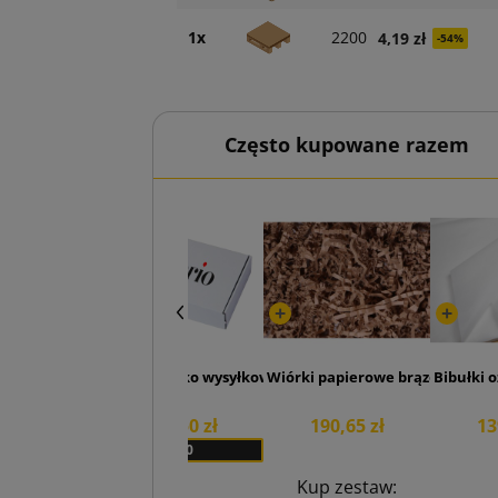
1x
2200
4,19 zł
-54%
Często kupowane razem
Białe pudełko wysyłkowe z SendBox z nadrukiem 350x2
Wiórki papierowe brązowy 6kg
Bibułki 
B
559,50 zł
190,65 zł
13
x 50
Kup zestaw: