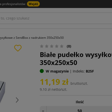
a profesjonalistów
Wejdź
wysyłkowe z SendBox z nadrukiem 350x250x50
(0)
Białe pudełko wysyłk
350x250x50
W magazynie
|
Indeks:
B25F
11,19 zł
brutto/szt.
9,10 zł
netto/szt.
Ilość
Następny
−