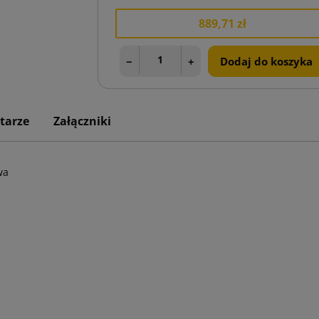
889,71 zł
−
+
Dodaj do koszyka
tarze
Załączniki
wa