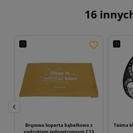
16 innyc
Poprzedni
Brązowa koperta bąbelkowa z
Taśma kl
nadrukiem jednostronnym C13