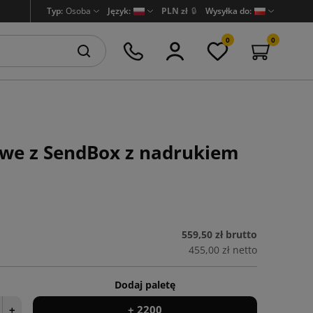
Typ:
Osoba
Język:
PLN zł
🔒
Wysyłka do:
0
0
owe z SendBox z nadrukiem
559,50 zł
brutto
455,00 zł
netto
Dodaj paletę
+
+ 2200