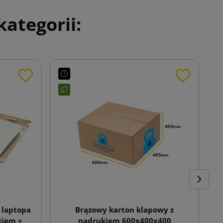
ategorii:
Następn
 laptopa
Brązowy karton klapowy z
B
kiem +
nadrukiem 600x400x400