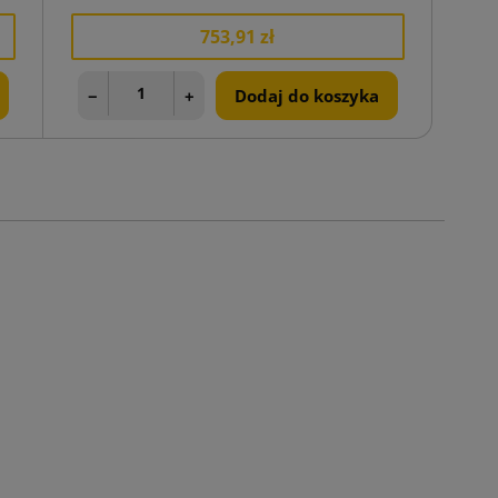
753,91 zł
−
+
Dodaj do koszyka