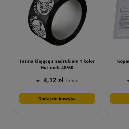
Taśma klejącą z nadrukiem 1 kolor
Koper
Hot-melt 48/60
4,12 zł
od
brutto
Dodaj do koszyka