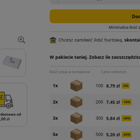
Dod
Minimalna ilość 
Chcesz zamówić ilość hurtową,
skontak
W pakiecie taniej. Zobacz ile zaoszczędzisz
Ilość sztuk w komplecie
Cena netto/szt.
1x
100
8,79 zł
-3%
2x
200
7,45 zł
-18%
dostawa od
3x
300
5,84 zł
-36%
,00 zł
5x
500
5,20 zł
-43%