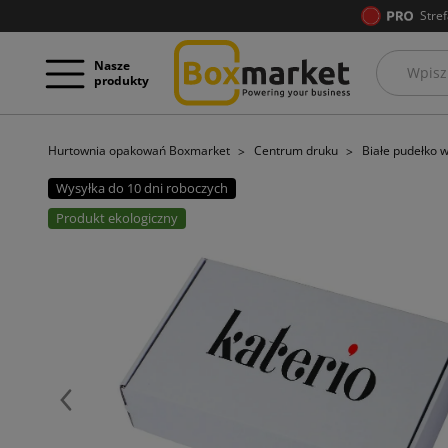
Stref
Nasze
produkty
Hurtownia opakowań Boxmarket
Centrum druku
Białe pudełko 
Wysyłka do 10 dni roboczych
Produkt ekologiczny
Poprzedni