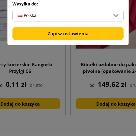
Wysyłka do:
Polska
Zapisz ustawienia
ty kurierskie Kangurki
Bibułki ozdobne do pa
Przylgi C6
pivoine (opakowanie 24
0,11 zł
149,62 zł
od
brutto
od
bru
Dodaj do koszyka
Dodaj do koszyka