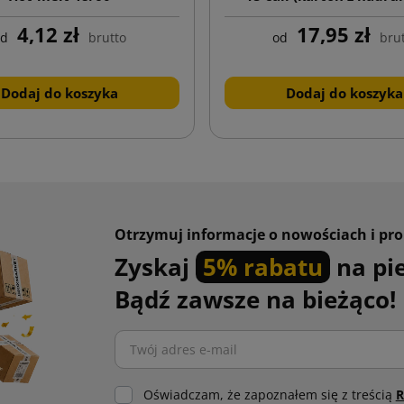
wkładka z folią zabezpie
4,12 zł
17,95 zł
od
brutto
od
bru
Dodaj do koszyka
Dodaj do koszyka
Otrzymuj informacje o nowościach i pr
Zyskaj
5% rabatu
na pi
Bądź zawsze na bieżąco!
Oświadczam, że zapoznałem się z treścią
R