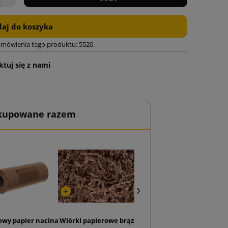
aj do koszyka
amówienia tego produktu: 5520.
tuj się z nami
 kupowane razem
 otwierane z boku FlatBox F07 z nadrukiem
owy papier nacinany w plaster miodu do pakowania 20cm x 25mb
Wiórki papierowe brązowy 6kg