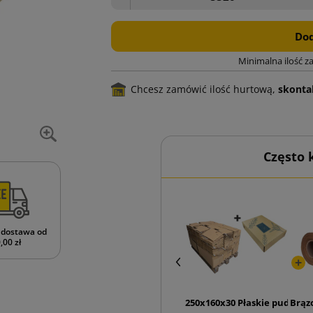
Dod
Minimalna ilość z
Chcesz zamówić ilość hurtową,
skontak
Często
dostawa od
,00 zł
250x160x30 Płaskie pudełko
Brąz