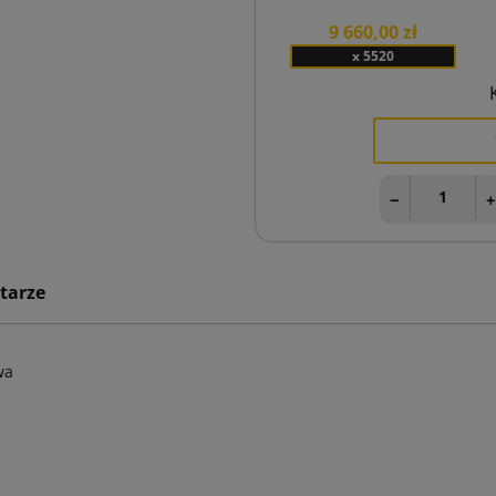
9 660,00 zł
x 5520
−
tarze
wa