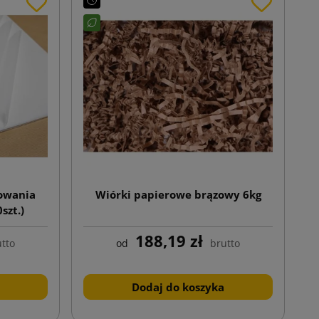
kowania
Wiórki papierowe brązowy 6kg
szt.)
188,19 zł
tto
od
brutto
Dodaj do koszyka