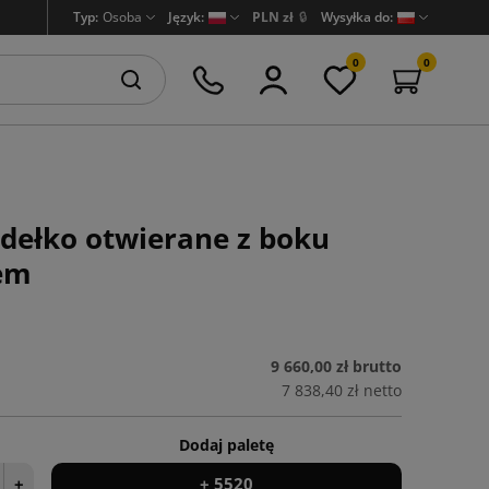
Typ:
Osoba
Język:
PLN zł
🔒
Wysyłka do:
0
0
dełko otwierane z boku
iem
9 660,00 zł
brutto
7 838,40 zł
netto
Dodaj paletę
+
+ 5520