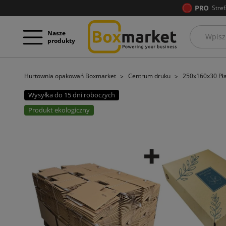
Stref
Nasze
produkty
Hurtownia opakowań Boxmarket
Centrum druku
250x160x30 Pła
Wysyłka do 15 dni roboczych
Produkt ekologiczny