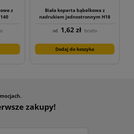
nowe z
Biała koperta bąbelkowa z
x140
nadrukiem jednostronnym H18
290x370
1,62 zł
to
od
brutto
Dodaj do koszyka
omocjach.
erwsze zakupy!