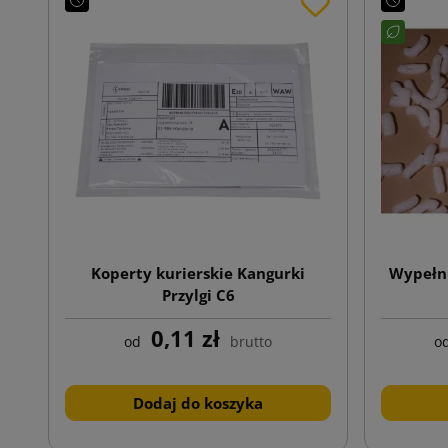
Koperty kurierskie Kangurki
Wypełni
Przylgi C6
0,11 zł
od
brutto
o
Dodaj do koszyka