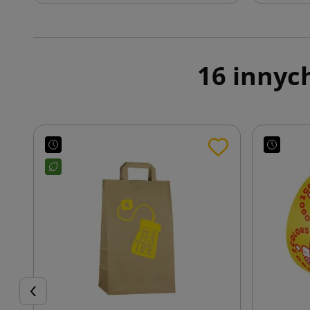
16 innyc
Poprzedni