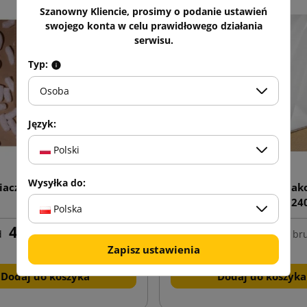
Szanowny Kliencie, prosimy o podanie ustawień
swojego konta w celu prawidłowego działania
serwisu.
Typ:
Osoba
Język:
Polski
Wysyłka do:
acz eko Skropak, chrupki
Bibułki ozdobne do pa
200 litrów
białe (opakowanie 240
Polska
49,85 zł
129,59 zł
d
brutto
od
bru
Zapisz ustawienia
Dodaj do koszyka
Dodaj do koszyka