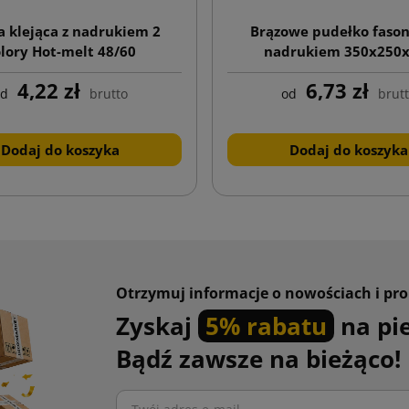
 klejąca z nadrukiem 2
Brązowe pudełko faso
lory Hot-melt 48/60
nadrukiem 350x250
4,22 zł
6,73 zł
od
brutto
od
brut
Dodaj do koszyka
Dodaj do koszyka
Otrzymuj informacje o nowościach i pr
Zyskaj
5% rabatu
na pi
Bądź zawsze na bieżąco!