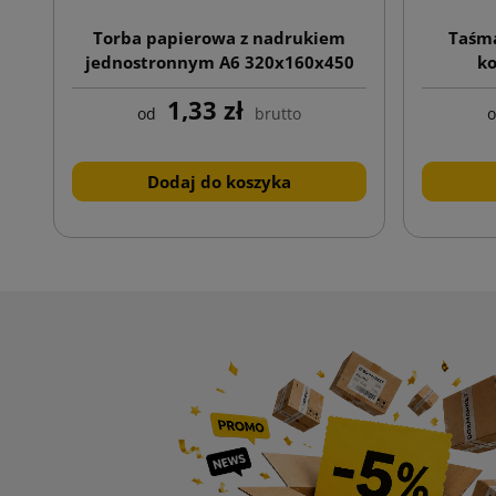
Torba papierowa z nadrukiem
Taśma
jednostronnym A6 320x160x450
ko
1,33 zł
od
brutto
Dodaj do koszyka