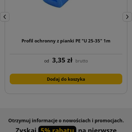
Poprzedni
Nas
Profil ochronny z pianki PE "U 25-35" 1m
3,35 zł
od
brutto
Dodaj do koszyka
Otrzymuj informacje o nowościach i promocjach.
Zyskaj
5% rabatu
na pierwsze