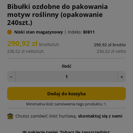
Bibułki ozdobne do pakowania
motyw roślinny (opakowanie
240szt.)
Niski stan magazynowy
|
Indeks:
BIB11
290,92 zł
brutto/szt.
290,92 zł
brutto
236,52 zł
netto/szt.
236,52 zł
netto
Ilość
−
+
Dodaj do koszyka
Minimalna ilość zamówienia tego produktu: 1.
Chcesz zamówić ilość hurtową,
skontaktuj się z nami
W pakiecie taniej. Zobacz ile zaoszczędzisz: