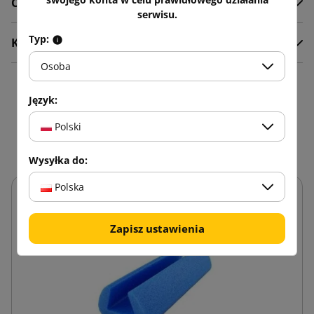
Opis
serwisu.
Typ:
Komentarze
Osoba
16 innych produktów w
Język:
tej samej kategorii:
Polski
Wysyłka do:
Polska
Zapisz ustawienia