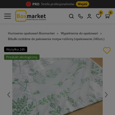
Strefa profesjonalistów
Wejdź
0
0
Hurtownia opakowań Boxmarket
Wypełnienia do opakowań
Bibułki ozdobne do pakowania motyw roślinny (opakowanie 240szt.)
Wysyłka 24h
Produkt ekologiczny
Poprzedni
Nast