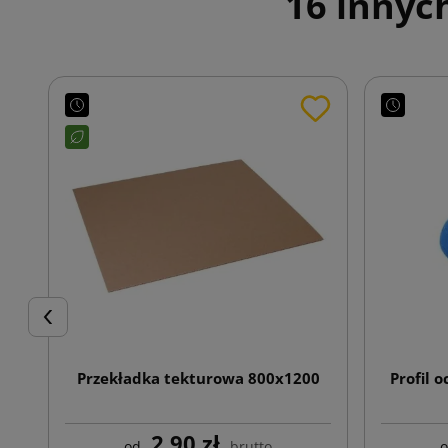
16 innyc
Poprzedni
Przekładka tekturowa 800x1200
Profil 
2,90 zł
od
brutto