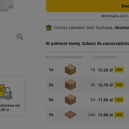
Dod
Minimalna ilość
Chcesz zamówić ilość hurtową,
skontak
W pakiecie taniej. Zobacz ile zaoszczędzisz
Ilość sztuk w komplecie
Cena netto/szt.
1x
18
12,25 zł
-10%
2x
36
12,15 zł
-10%
3x
54
11,95 zł
-12%
dostawa od
,00 zł
1x
244
11,00 zł
-19%