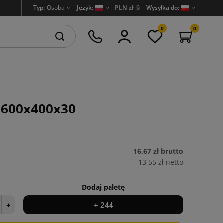
Typ:
Osoba
Język:
PLN zł
🔒
Wysyłka do:
0
0
E 600x400x30
16,67 zł
brutto
13,55 zł
netto
Dodaj paletę
+
+ 244