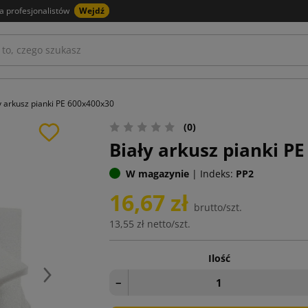
a profesjonalistów
Wejdź
y arkusz pianki PE 600x400x30
(0)
Biały arkusz pianki P
W magazynie
|
Indeks:
PP2
16,67 zł
brutto/szt.
13,55 zł
netto/szt.
Ilość
Następny
−