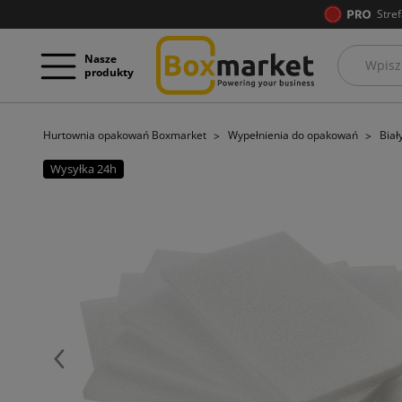
Stref
Nasze
produkty
Hurtownia opakowań Boxmarket
Wypełnienia do opakowań
Biał
Wysyłka 24h
Poprzedni