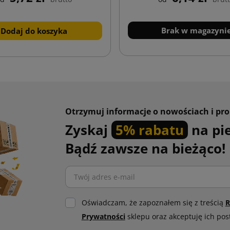
Brak w magazyni
Dodaj do koszyka
Otrzymuj informacje o nowościach i pr
Zyskaj
5% rabatu
na pi
Bądź zawsze na bieżąco!
Oświadczam, że zapoznałem się z treścią
R
Prywatności
sklepu oraz akceptuję ich pos