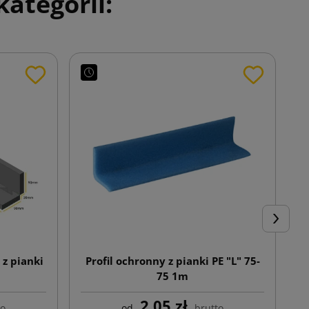
ategorii:
Następn
 z pianki
Profil ochronny z pianki PE "L" 75-
75 1m
2,05 zł
to
od
brutto