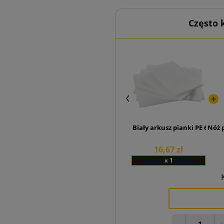
Często
Biały arkusz pianki PE 600x4
Nóż 
16,67 zł
x 1