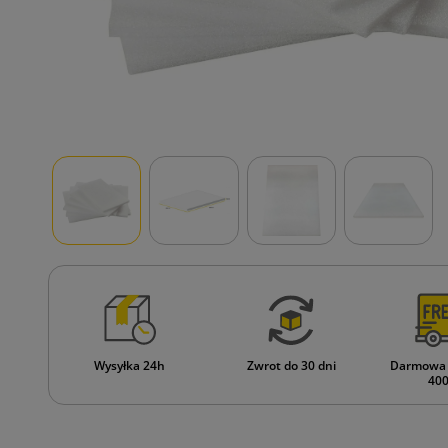
Wysyłka 24h
Zwrot do 30 dni
Darmowa 
400