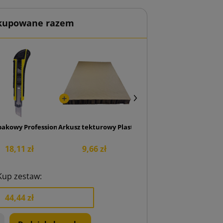
 kupowane razem
00x30
pakowy Professional 18 mm
Arkusz tekturowy Plaster Miodu 600x400x40
18,11 zł
9,66 zł
Kup zestaw:
44,44 zł