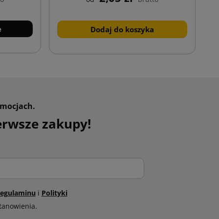
e
Dodaj do koszyka
omocjach.
erwsze zakupy!
egulaminu
i
Polityki
tanowienia.