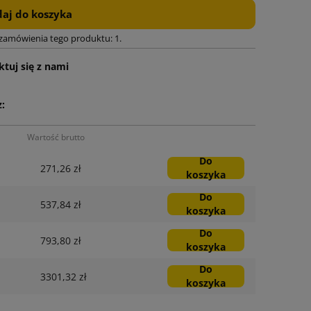
aj do koszyka
 zamówienia tego produktu: 1.
tuj się z nami
:
Wartość brutto
Do
271,26 zł
koszyka
Do
537,84 zł
koszyka
Do
793,80 zł
koszyka
Do
3301,32 zł
koszyka