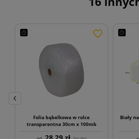
16 innyc
Poprzedni
Folia bąbelkowa w rolce
Biały n
transparentna 30cm x 100mb
28,29 zł
od
brutto