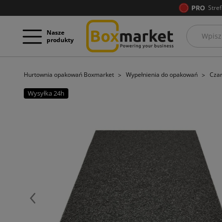
Stref
Nasze
produkty
Hurtownia opakowań Boxmarket
Wypełnienia do opakowań
Czar
Wysyłka 24h
Poprzedni