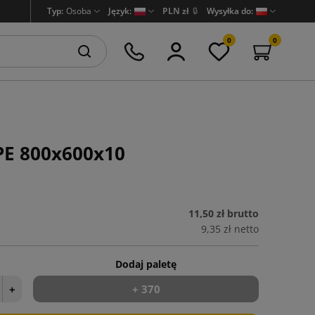
Typ:
Osoba
Język:
PLN zł
🔒
Wysyłka do:
0
0
PE 800x600x10
11,50 zł
brutto
9,35 zł
netto
Dodaj paletę
+
+ 370