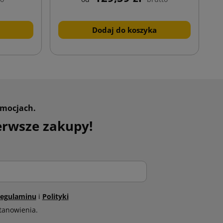
Dodaj do koszyka
omocjach.
erwsze zakupy!
egulaminu
i
Polityki
tanowienia.