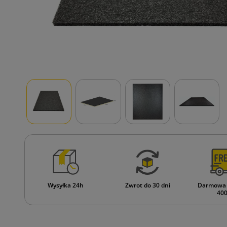
Wysyłka 24h
Zwrot do 30 dni
Darmowa 
400