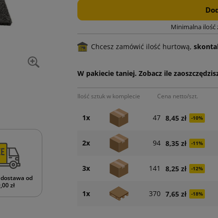
Dod
Minimalna ilość
Chcesz zamówić ilość hurtową,
skontak
W pakiecie taniej. Zobacz ile zaoszczędzisz
Ilość sztuk w komplecie
Cena netto/szt.
1x
47
8,45 zł
-10%
2x
94
8,35 zł
-11%
3x
141
8,25 zł
-12%
dostawa od
,00 zł
1x
370
7,65 zł
-18%