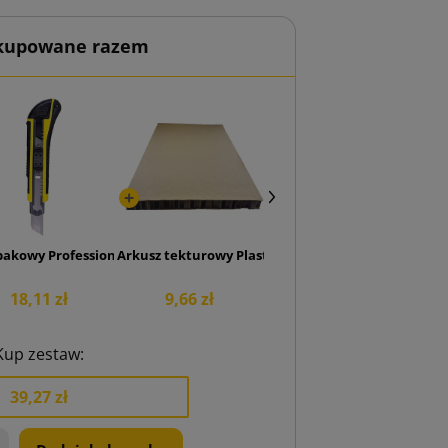
 kupowane razem
x600x10
pakowy Professional 18 mm
Arkusz tekturowy Plaster Miodu 600x400x40
18,11 zł
9,66 zł
Kup zestaw:
39,27 zł