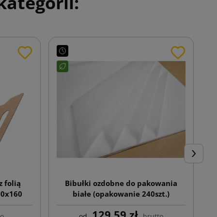
ategorii:
Następn
 folią
Bibułki ozdobne do pakowania
30x160
białe (opakowanie 240szt.)
129,59 zł
to
od
brutto