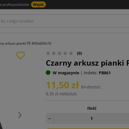
a profesjonalistów
Wejdź
ny arkusz pianki PE 800x600x10
(0)
Czarny arkusz pianki 
W magazynie
|
Indeks:
PB861
11,50 zł
brutto/szt.
9,35 zł
netto/szt.
Ilość
Następny
−