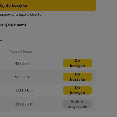
aj do koszyka
 zamówienia tego produktu: 1.
tuj się z nami
:
Wartość brutto
Do
488,33 zł
koszyka
Do
965,38 zł
koszyka
Do
1431,15 zł
koszyka
Brak w
3481,70 zł
magazynie