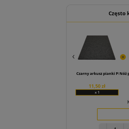
Często
Czarny arkusz pianki PE 800
Nóż 
11,50 zł
x 1