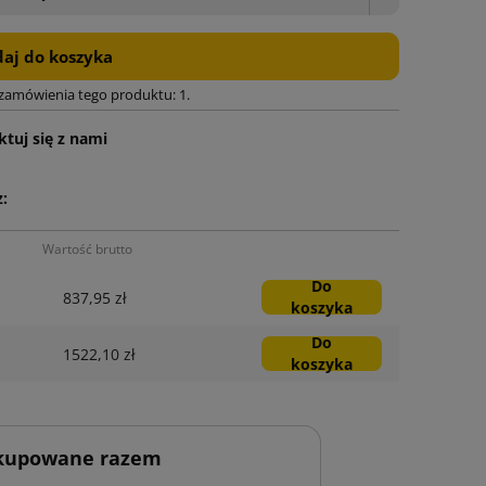
aj do koszyka
 zamówienia tego produktu: 1.
tuj się z nami
:
Wartość brutto
Do
837,95 zł
koszyka
Do
1522,10 zł
koszyka
 kupowane razem