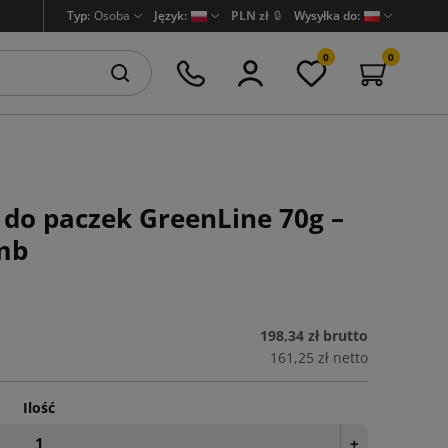
Typ:
Osoba
Język:
PLN zł
🔒
Wysyłka do:
0
0
do paczek GreenLine 70g –
mb
198,34 zł
brutto
161,25 zł
netto
Ilość
+