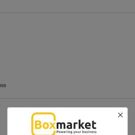
988
Zobacz także