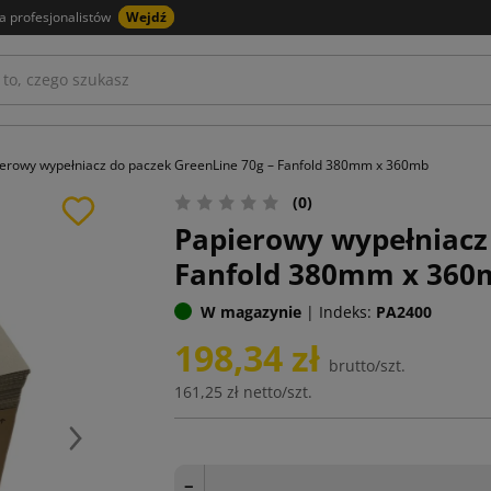
a profesjonalistów
Wejdź
erowy wypełniacz do paczek GreenLine 70g – Fanfold 380mm x 360mb
(0)
Papierowy wypełniacz 
Fanfold 380mm x 360
W magazynie
|
Indeks:
PA2400
198,34 zł
brutto/szt.
161,25 zł
netto/szt.
Następny
−