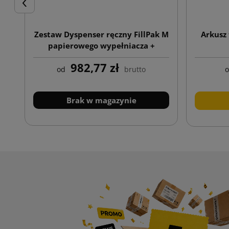
Poprzedni
Zestaw Dyspenser ręczny FillPak M
Arkusz
papierowego wypełniacza +
Papierowy wypełniacz Kraft 50g
982,77 zł
350x380
od
brutto
Brak w magazynie