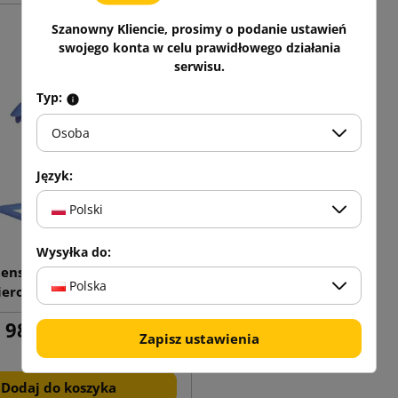
Szanowny Kliencie, prosimy o podanie ustawień
swojego konta w celu prawidłowego działania
serwisu.
Typ:
Osoba
Język:
Polski
Wysyłka do:
enser ręczny FillPak M
Polska
ierowego wypełniacza
982,77 zł
brutto
Zapisz ustawienia
Dodaj do koszyka