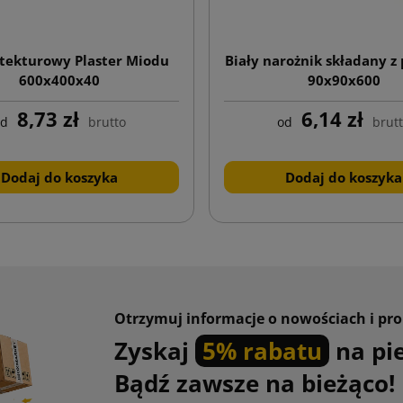
 tekturowy Plaster Miodu
Biały narożnik składany z 
600x400x40
90x90x600
8,73 zł
6,14 zł
od
brutto
od
brut
Dodaj do koszyka
Dodaj do koszyka
Otrzymuj informacje o nowościach i pr
Zyskaj
5% rabatu
na pi
Bądź zawsze na bieżąco!