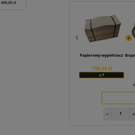
400,00 zł
Papierowy wypełniacz do pa
Brąz
198,34 zł
x 1
−