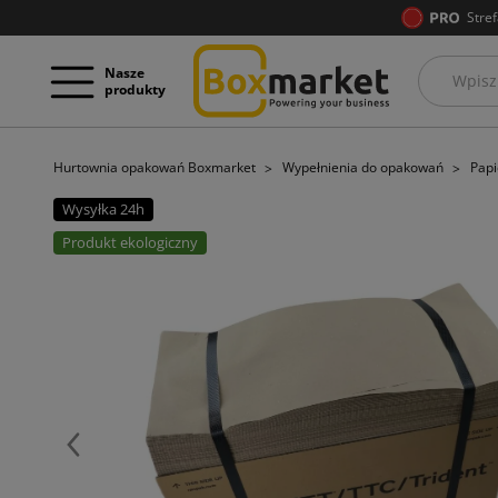
Stref
Nasze
produkty
Hurtownia opakowań Boxmarket
Wypełnienia do opakowań
Papi
Wysyłka 24h
Produkt ekologiczny
Poprzedni