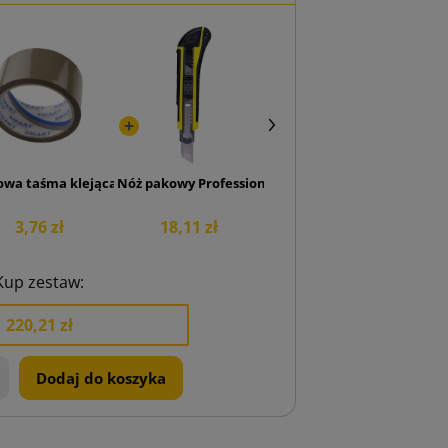
czek GreenLine 70g – Fanfold 380mm x 360mb
owa taśma klejąca SMART Akryl 48/50
Nóż pakowy Professional 18 mm
3,76 zł
18,11 zł
Kup zestaw:
220,21 zł
+
Dodaj do koszyka