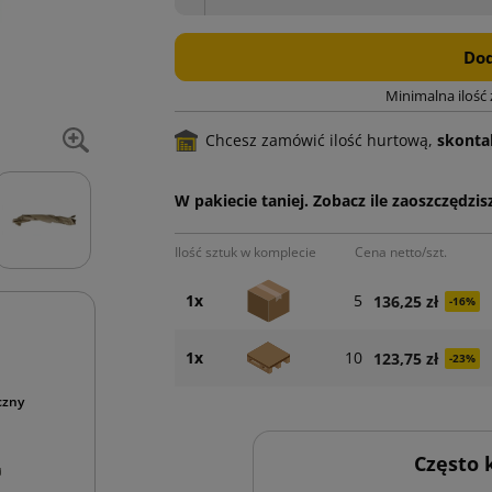
Dod
Minimalna ilość
Chcesz zamówić ilość hurtową,
skontak
W pakiecie taniej. Zobacz ile zaoszczędzisz
Ilość sztuk w komplecie
Cena netto/szt.
1x
5
136,25 zł
-16%
1x
10
123,75 zł
-23%
czny
Często