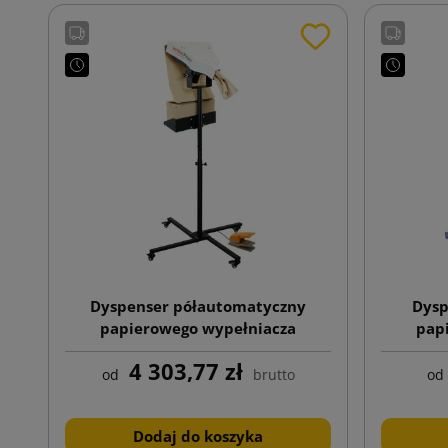
Dyspenser półautomatyczny
Dysp
papierowego wypełniacza
pap
4 303,77 zł
od
brutto
od
Dodaj do koszyka