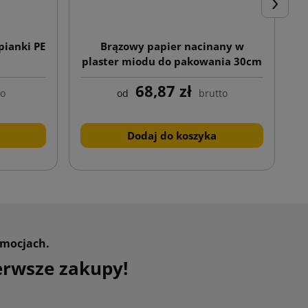
Następn
pianki PE
Brązowy papier nacinany w
P
plaster miodu do pakowania 30cm
x 100mb
68,87 zł
to
od
brutto
Dodaj do koszyka
omocjach.
erwsze zakupy!