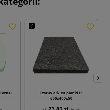
ategorii:
Następn
Corner
Czarny arkusz pianki PE
600x400x50
23,80 zł
to
od
brutto