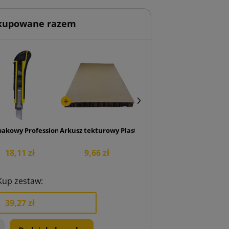
 kupowane razem
00x20
pakowy Professional 18 mm
Arkusz tekturowy Plaster Miodu 600x400x40
18,11 zł
9,66 zł
Kup zestaw:
39,27 zł