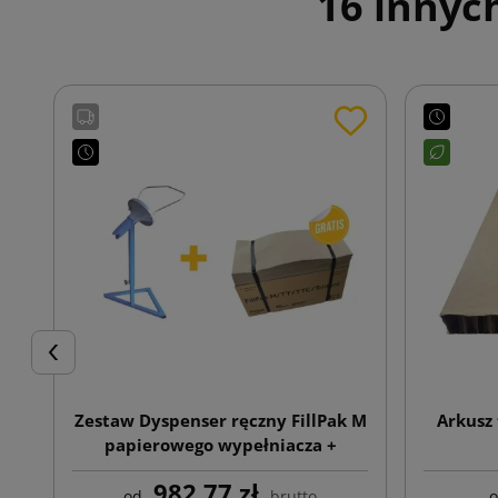
16 innyc
Poprzedni
Zestaw Dyspenser ręczny FillPak M
Arkusz
papierowego wypełniacza +
Papierowy wypełniacz Greenline
982,77 zł
70g 350x380
od
brutto