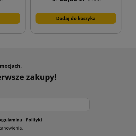
Dodaj do koszyka
omocjach.
erwsze zakupy!
egulaminu
i
Polityki
tanowienia.