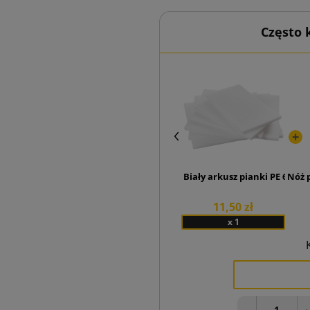
Często
Biały arkusz pianki PE 600x4
Nóż 
11,50 zł
x 1