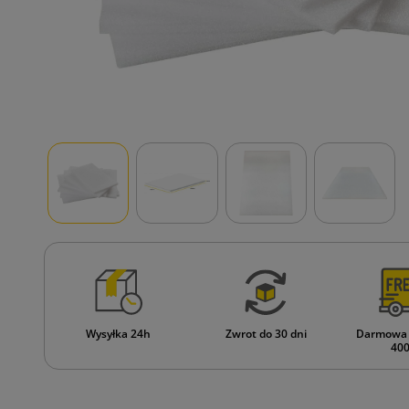
Wysyłka 24h
Zwrot do 30 dni
Darmowa 
400