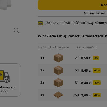
Dod
Minimalna ilość
Chcesz zamówić ilość hurtową,
skontak
W pakiecie taniej. Zobacz ile zaoszczędzisz
Ilość sztuk w komplecie
Cena netto/szt.
1x
27
8,50 zł
-9%
2x
54
8,45 zł
-10%
3x
81
8,40 zł
-10%
dostawa od
,00 zł
1x
368
7,60 zł
-19%