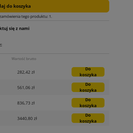
aj do koszyka
 zamówienia tego produktu: 1.
tuj się z nami
:
Wartość brutto
Do
282,42 zł
koszyka
Do
561,06 zł
koszyka
Do
836,73 zł
koszyka
Do
3440,80 zł
koszyka