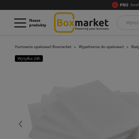
Stref
Nasze
produkty
Hurtownia opakowań Boxmarket
Wypełnienia do opakowań
Biał
Wysyłka 24h
Poprzedni