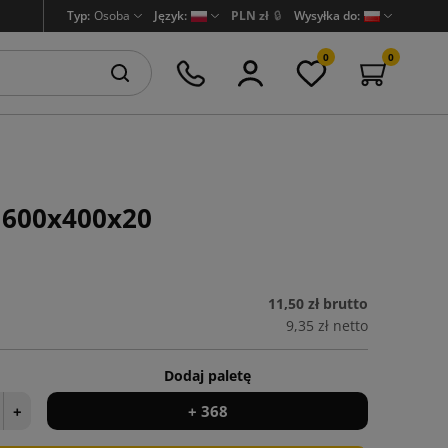
Typ:
Osoba
Język:
PLN zł
🔒
Wysyłka do:
0
0
E 600x400x20
11,50 zł
brutto
9,35 zł
netto
Dodaj paletę
+
+ 368