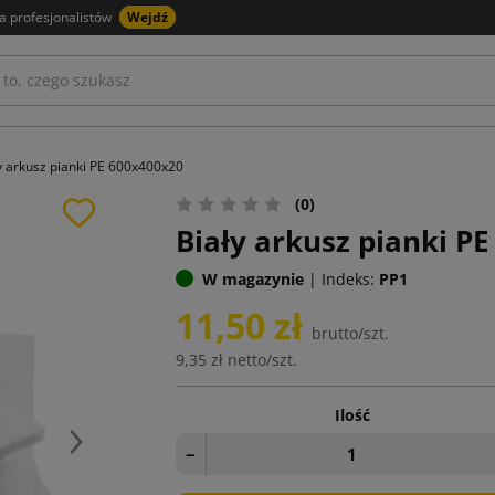
a profesjonalistów
Wejdź
y arkusz pianki PE 600x400x20
(0)
Biały arkusz pianki P
W magazynie
|
Indeks:
PP1
11,50 zł
brutto/szt.
9,35 zł
netto/szt.
Ilość
Następny
−