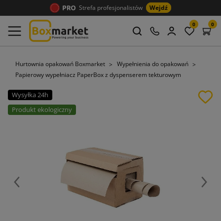
Strefa profesjonalistów
Wejdź
0
0
Hurtownia opakowań Boxmarket
Wypełnienia do opakowań
Papierowy wypełniacz PaperBox z dyspenserem tekturowym
Wysyłka 24h
Produkt ekologiczny
Poprzedni
Nast