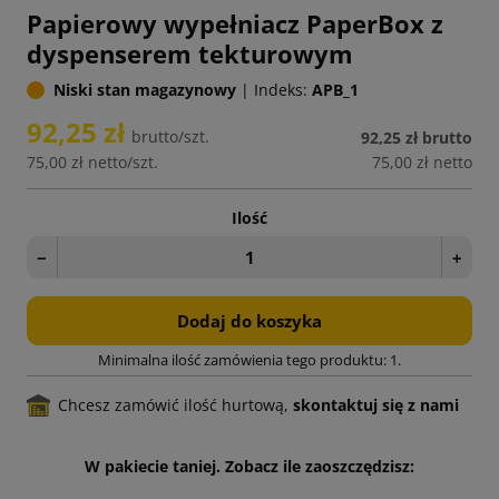
Papierowy wypełniacz PaperBox z
dyspenserem tekturowym
Niski stan magazynowy
|
Indeks:
APB_1
92,25 zł
brutto/szt.
92,25 zł
brutto
75,00 zł
netto/szt.
75,00 zł
netto
Ilość
−
+
Dodaj do koszyka
Minimalna ilość zamówienia tego produktu: 1.
Chcesz zamówić ilość hurtową,
skontaktuj się z nami
W pakiecie taniej. Zobacz ile zaoszczędzisz: