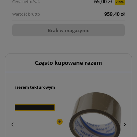
65,00 zł
-13%
959,40 zł
Brak w magazynie
Często kupowane razem
 z dyspenserem tekturowym
zł