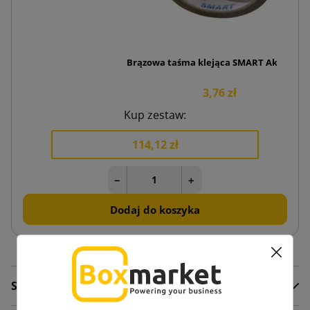
Brązowa taśma klejąca SMART Akryl 48/5
3,76 zł
Kup zestaw:
114,12 zł
−
+
Dodaj do koszyka
Szczegóły produktu