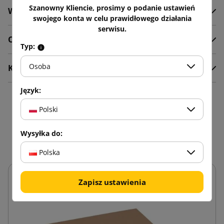
Szanowny Kliencie, prosimy o podanie ustawień
Wideo
swojego konta w celu prawidłowego działania
serwisu.
Opis
Typ:
Osoba
Komentarze
Język:
16 innych produktów w
Polski
tej samej kategorii:
Wysyłka do:
Polska
Zapisz ustawienia