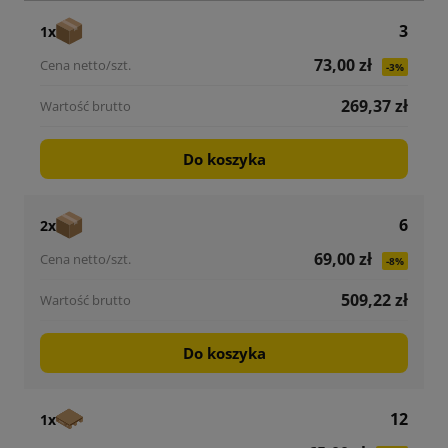
3
1x
73,00 zł
-3%
269,37 zł
Do koszyka
6
2x
69,00 zł
-8%
509,22 zł
Do koszyka
12
1x