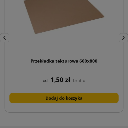
Poprzedni
Nas
Przekładka tekturowa 600x800
1,50 zł
od
brutto
Dodaj do koszyka