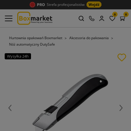
Strefa profesjonalistów
Wejdź
0
0
Hurtownia opakowań Boxmarket
Akcesoria do pakowania
Nóż automatyczny DutySafe
Wysyłka 24h
Poprzedni
Nast