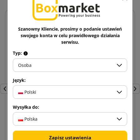
Szanowny Kliencie, prosimy o podanie ustawień
swojego konta w celu prawidłowego działania
serwisu.
Typ:
Osoba
Język:
Poprzedni
Nas
Polski
Wysyłka do:
Transparentna folia stretch 23mic 3kg
Polska
65,18 zł
od
brutto
Zapisz ustawienia