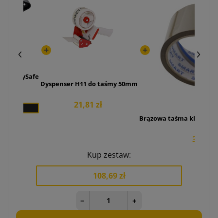
ny DutySafe
Dyspenser H11 do taśmy 50mm
zł
21,81 zł
Brązowa taśma klejąca S
3,76 zł
Kup zestaw:
108,69 zł
−
+