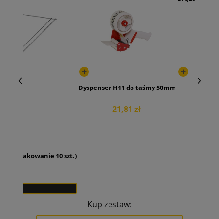
Dyspenser H11 do taśmy 50mm
21,81 zł
4H (opakowanie 10 szt.)
zł
Kup zestaw: