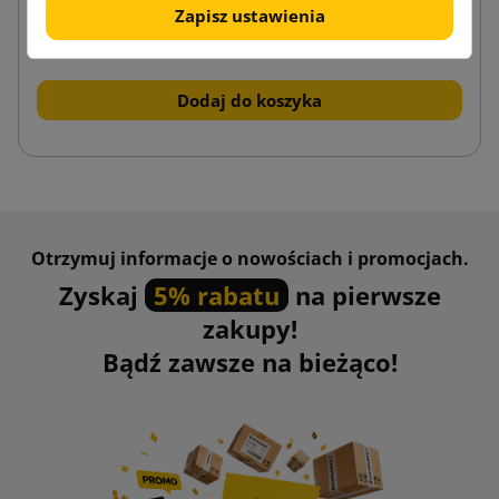
Zapisz ustawienia
0,97 zł
od
brutto
Dodaj do koszyka
Otrzymuj informacje o nowościach i promocjach.
Zyskaj
5% rabatu
na pierwsze
zakupy!
Bądź zawsze na bieżąco!