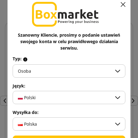
tej samej kategorii:
Szanowny Kliencie, prosimy o podanie ustawień
swojego konta w celu prawidłowego działania
serwisu.
Typ:
Osoba
Język:
Polski
Poprzedni
Nas
Wysyłka do:
Polska
Kątownik z tektury litej profil V 45x45x3mm
długość 700mm