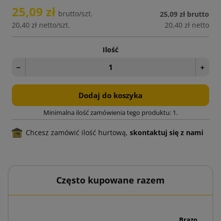
25,09 zł
brutto/szt.
25,09 zł
brutto
20,40 zł
netto/szt.
20,40 zł
netto
Ilość
−
+
Dodaj do koszyka
Minimalna ilość zamówienia tego produktu: 1.
Chcesz zamówić ilość hurtową,
skontaktuj się z nami
Często kupowane razem
Brązowa taśm