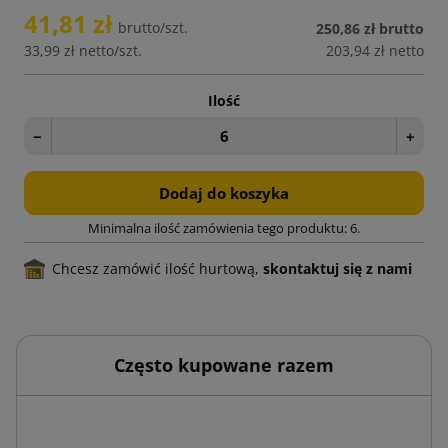
41,81 zł
brutto/szt.
250,86 zł
brutto
33,99 zł
netto/szt.
203,94 zł
netto
Ilość
−
+
Dodaj do koszyka
Minimalna ilość zamówienia tego produktu: 6.
Chcesz zamówić ilość hurtową,
skontaktuj się z nami
Często kupowane razem
00 szt.
Koper