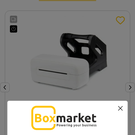
Poprzedni
Nas
Drukarka etykiet kurierskich BeMark SM AM246S
biała
645,75 zł
od
brutto