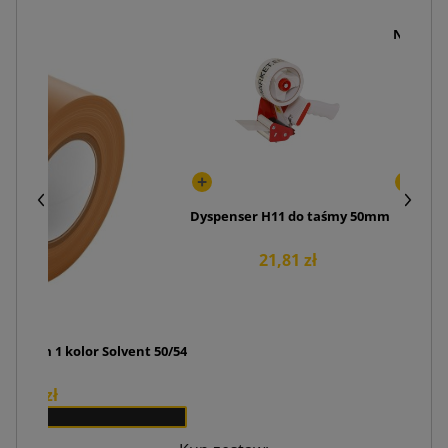
Nóż pak
Dyspenser H11 do taśmy 50mm
21,81 zł
rukiem 1 kolor Solvent 50/54
74,76 zł
x 36