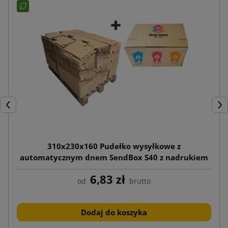
Poprzedni
Nas
310x230x160 Pudełko wysyłkowe z
automatycznym dnem SendBox S40 z nadrukiem
6,83 zł
od
brutto
Dodaj do koszyka