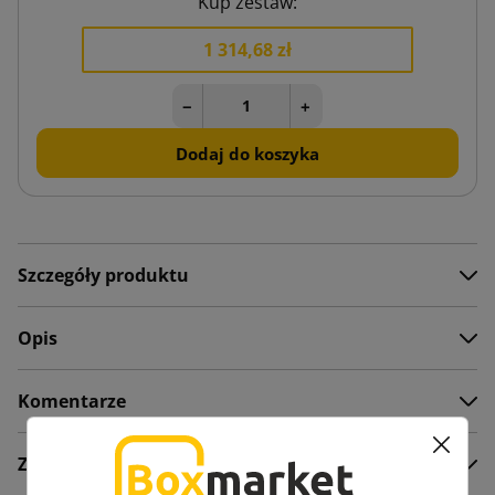
Kup zestaw:
1 314,68 zł
−
+
Dodaj do koszyka
Szczegóły produktu
Opis
Komentarze
Załączniki