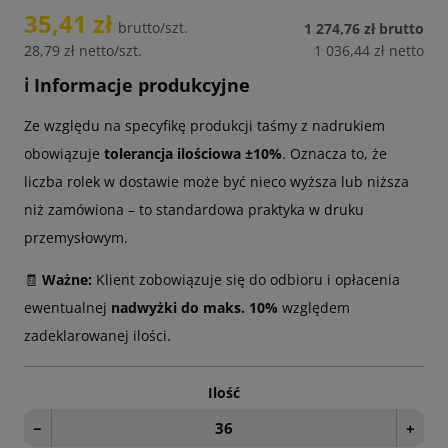
35,41 zł
brutto/szt.
1 274,76 zł
brutto
28,79 zł
netto/szt.
1 036,44 zł
netto
ℹ️ Informacje produkcyjne
Ze względu na specyfikę produkcji taśmy z nadrukiem
obowiązuje
tolerancja ilościowa ±10%
. Oznacza to, że
liczba rolek w dostawie może być nieco wyższa lub niższa
niż zamówiona – to standardowa praktyka w druku
przemysłowym.
🧾
Ważne:
Klient zobowiązuje się do odbioru i opłacenia
ewentualnej
nadwyżki do maks. 10%
względem
zadeklarowanej ilości.
Ilość
−
+