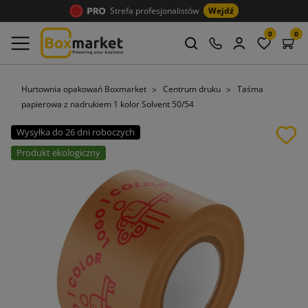
Strefa profesjonalistów
Wejdź
0
0
Hurtownia opakowań Boxmarket
Centrum druku
Taśma
papierowa z nadrukiem 1 kolor Solvent 50/54
Wysyłka do 26 dni roboczych
Produkt ekologiczny