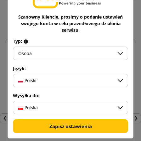
Zobacz także
Szanowny Kliencie, prosimy o podanie ustawień
swojego konta w celu prawidłowego działania
serwisu.
Typ:
Osoba
Język:
Polski
Wysyłka do:
Polska
Poprzedni
Nas
Zapisz ustawienia