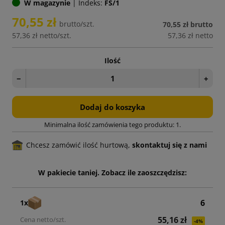
W magazynie
|
Indeks:
FS/1
70,55 zł
brutto/szt.
70,55 zł
brutto
57,36 zł
netto/szt.
57,36 zł
netto
Ilość
−
+
Dodaj do koszyka
Minimalna ilość zamówienia tego produktu: 1.
Chcesz zamówić ilość hurtową,
skontaktuj się z nami
W pakiecie taniej. Zobacz ile zaoszczędzisz:
6
1x
55,16 zł
-4%