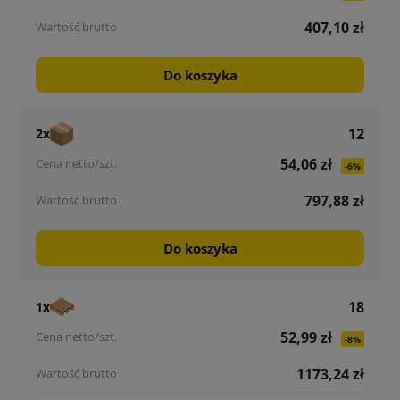
407,10 zł
Do koszyka
12
2x
54,06 zł
-6%
797,88 zł
Do koszyka
18
1x
52,99 zł
-8%
1173,24 zł