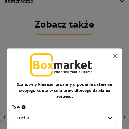
Komentarze
Zobacz także
Szanowny Kliencie, prosimy o podanie ustawień
swojego konta w celu prawidłowego działania
serwisu.
Typ:
Osoba
Poprzedni
Nas