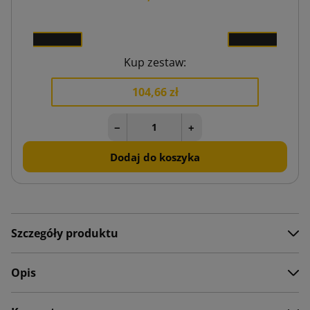
5 zł
16,
1
x
Kup zestaw:
104,66 zł
−
+
Dodaj do koszyka
Szczegóły produktu
Opis