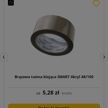
Poprzedni
Nas
Brązowa taśma klejąca SMART Akryl 48/100
5,28 zł
od
brutto