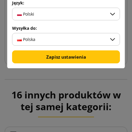
Język:
Dyspenser SF-2781E do folii stretch
Polski
Wysyłka do:
147,60 zł
od
brutto
Polska
Dodaj do koszyka
Zapisz ustawienia
16 innych produktów w
tej samej kategorii: