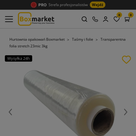
Strefa profesjonalistów
Wejdź
0
0
Hurtownia opakowań Boxmarket
Taśmy i folie
Transparentna
folia stretch 23mic 3kg
Wysyłka 24h
Poprzedni
Nast