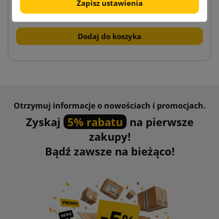
6,14 zł
Zapisz ustawienia
od
brutto
Dodaj do koszyka
Otrzymuj informacje o nowościach i promocjach.
Zyskaj
5% rabatu
na pierwsze
zakupy!
Bądź zawsze na bieżąco!