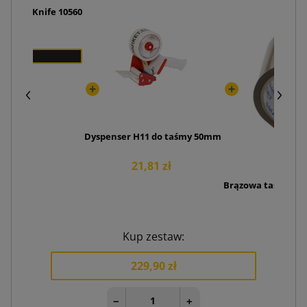
utomatyczny Industrial Knife 10560
 zł
Dyspenser H11 do taśmy 50mm
21,81 zł
Brązowa taśma kle
3
Kup zestaw:
229,90 zł
−
+