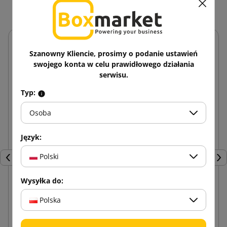
Szanowny Kliencie, prosimy o podanie ustawień
swojego konta w celu prawidłowego działania
serwisu.
Typ:
Osoba
Język:
Polski
Poprzedni
Nas
Wysyłka do:
Biały narożnik składany z pianki PE 90x90x600
Polska