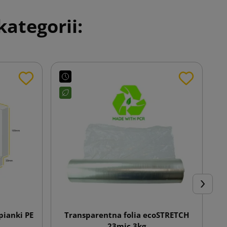
ategorii:
Następn
pianki PE
Transparentna folia ecoSTRETCH
T
23mic 3kg