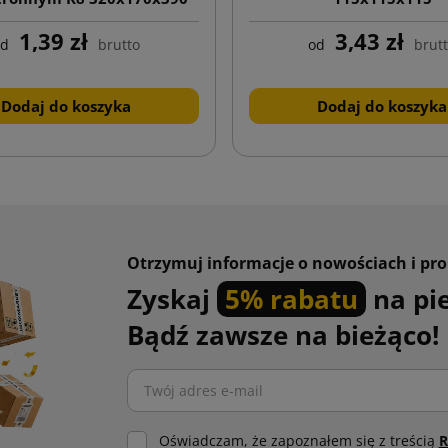
1,39 zł
3,43 zł
od
brutto
od
brut
Dodaj do koszyka
Dodaj do koszyka
Otrzymuj informacje o nowościach i pr
Zyskaj
5% rabatu
na pi
Bądź zawsze na bieżąco!
Oświadczam, że zapoznałem się z treścią
R