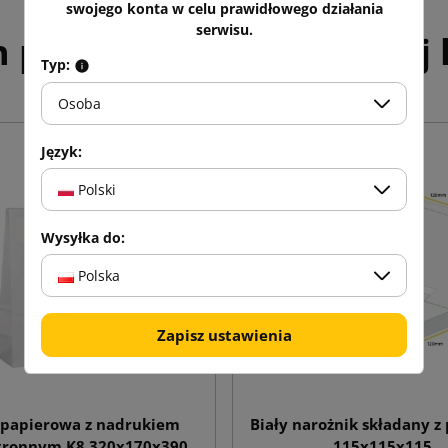
swojego konta w celu prawidłowego działania
serwisu.
h produktów w tej samej k
Typ:
Osoba
Język:
Polski
Wysyłka do:
Polska
Zapisz ustawienia
 papierowa z nadrukiem
Biały narożnik składany z 
tronnym K8 320x170x390
115x115x115