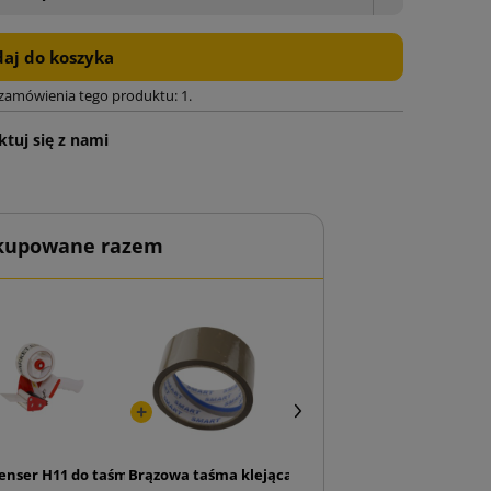
aj do koszyka
 zamówienia tego produktu: 1.
tuj się z nami
 kupowane razem
 10538 (opakowanie 4 szt.)
enser H11 do taśmy 50mm
Brązowa taśma klejąca SMART Akryl 48/50