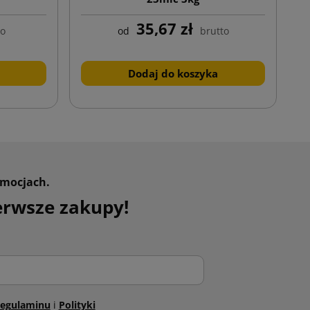
35,67 zł
to
od
brutto
Dodaj do koszyka
omocjach.
erwsze zakupy!
egulaminu
i
Polityki