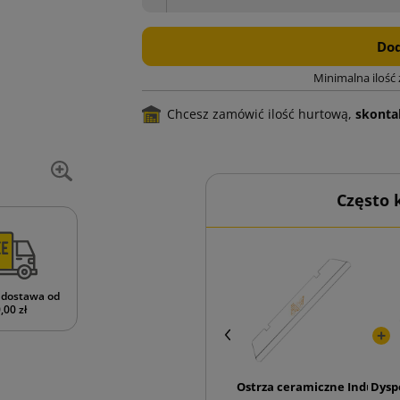
Dod
Minimalna ilość
Chcesz zamówić ilość hurtową,
skontak
Często
dostawa od
,00 zł
Ostrza ceramiczne Industrial
Dysp