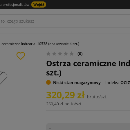
a profesjonalistów
Wejdź
 ceramiczne Industrial 10538 (opakowanie 4 szt.)
(0)
Ostrza ceramiczne Ind
szt.)
Niski stan magazynowy
|
Indeks:
OCIZ
320,29 zł
brutto/szt.
260,40 zł
netto/szt.
−