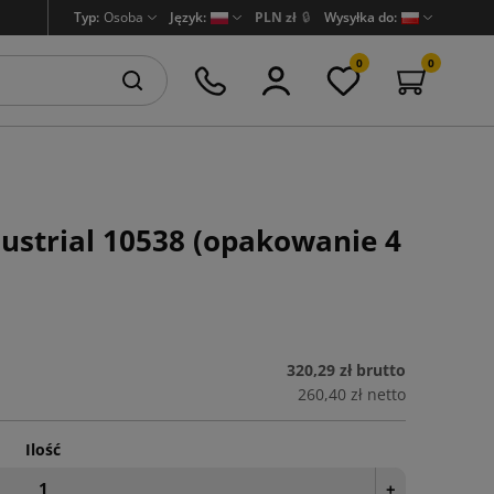
Typ:
Osoba
Język:
PLN zł
🔒
Wysyłka do:
0
0
ustrial 10538 (opakowanie 4
320,29 zł
brutto
260,40 zł
netto
Ilość
+