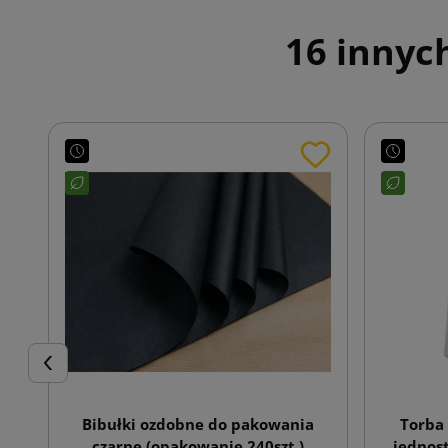
16 innyc
Poprzedni
Bibułki ozdobne do pakowania
Torba
czarne (opakowanie 240szt.)
jednos