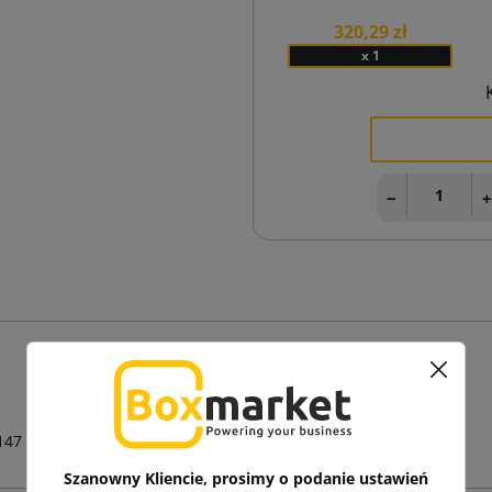
320,29 zł
x 1
−
147
Szanowny Kliencie, prosimy o podanie ustawień