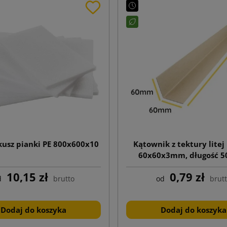
kusz pianki PE 800x600x10
Kątownik z tektury litej 
60x60x3mm, długość 
10,15 zł
0,79 zł
d
brutto
od
brut
Dodaj do koszyka
Dodaj do koszyka