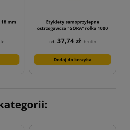
l 18 mm
Etykiety samoprzylepne
ostrzegawcze "GÓRA" rolka 1000
szt.
37,74 zł
tto
od
brutto
Dodaj do koszyka
ategorii: