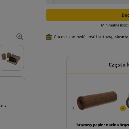
Dod
Minimalna ilość
Chcesz zamówić ilość hurtową,
skontak
Często
czny
Brązowy papier nacinany w
Brąz