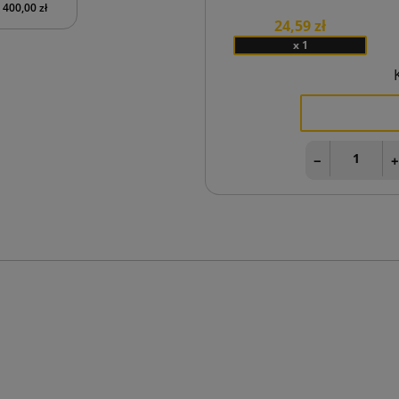
400,00 zł
24,59 zł
x 1
−