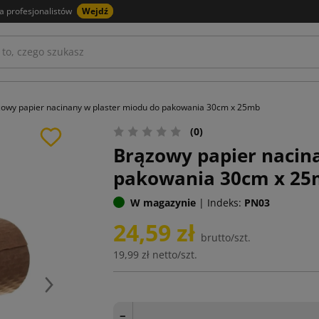
a profesjonalistów
Wejdź
owy papier nacinany w plaster miodu do pakowania 30cm x 25mb
(0)
Brązowy papier nacin
pakowania 30cm x 2
W magazynie
|
Indeks:
PN03
24,59 zł
brutto/szt.
19,99 zł
netto/szt.
Następny
−