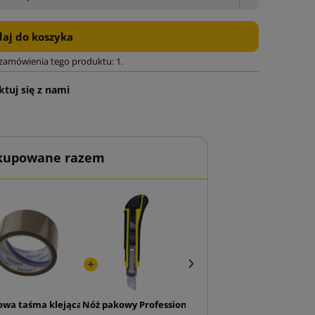
aj do koszyka
 zamówienia tego produktu: 1.
tuj się z nami
 kupowane razem
 plaster miodu do pakowania 30cm x 25mb
owa taśma klejąca SMART Akryl 48/50
Nóż pakowy Professional 18 mm