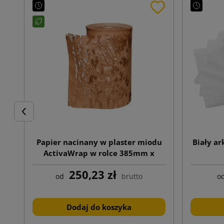
Poprzedni
Papier nacinany w plaster miodu
Biały ar
ActivaWrap w rolce 385mm x
250m
250,23 zł
od
brutto
o
Dodaj do koszyka