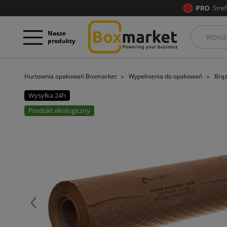
Stref
Nasze
produkty
Hurtownia opakowań Boxmarket
Wypełnienia do opakowań
Brąz
Wysyłka 24h
Produkt ekologiczny
Poprzedni