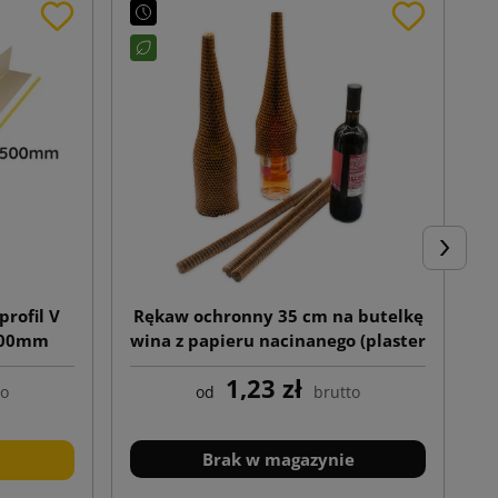
Następn
profil V
Rękaw ochronny 35 cm na butelkę
500mm
wina z papieru nacinanego (plaster
miodu)
1,23 zł
to
od
brutto
Brak w magazynie