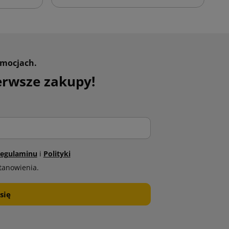
omocjach.
erwsze zakupy!
egulaminu
i
Polityki
tanowienia.