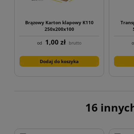
Brązowy Karton klapowy K110
Trans
250x200x100
1,00 zł
od
brutto
Dodaj do koszyka
16 innyc