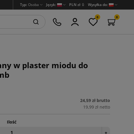
Typ:
Osoba
Język:
PLN zł
🔒
Wysyłka do:
0
0
any w plaster miodu do
5mb
24,59 zł
brutto
19,99 zł
netto
Ilość
+