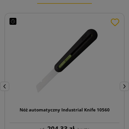
Poprzedni
Nas
Nóż automatyczny Industrial Knife 10560
204,33 zł