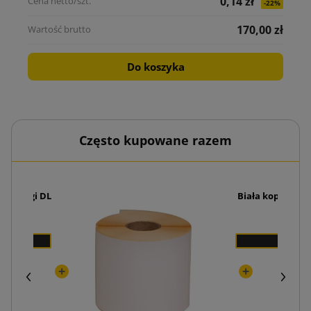
0,14 zł
-22%
170,00 zł
Do koszyka
Często kupowane razem
i Przylgi DL
Biała koperta b