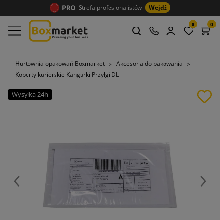
Strefa profesjonalistów
Wejdź
0
0
Hurtownia opakowań Boxmarket
Akcesoria do pakowania
Koperty kurierskie Kangurki Przylgi DL
Wysyłka 24h
Poprzedni
Nast