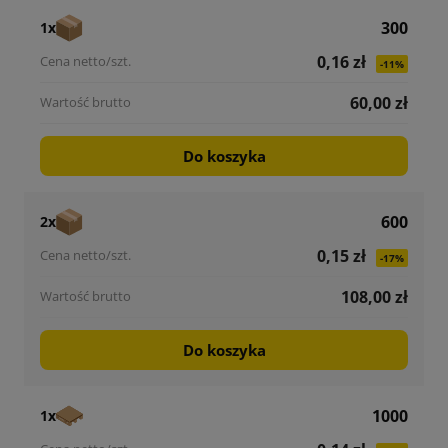
300
1x
0,16 zł
-11%
60,00 zł
Do koszyka
600
2x
0,15 zł
-17%
108,00 zł
Do koszyka
1000
1x