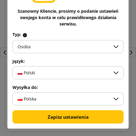
Szanowny Kliencie, prosimy o podanie ustawień
swojego konta w celu prawidłowego działania
serwisu.
Typ:
Osoba
Poprzedni
Nas
Język:
Polski
Drukarka etykiet kurierskich BeMark SM AM246S
biała
Wysyłka do:
645,75 zł
od
brutto
Polska
Dodaj do koszyka
Zapisz ustawienia