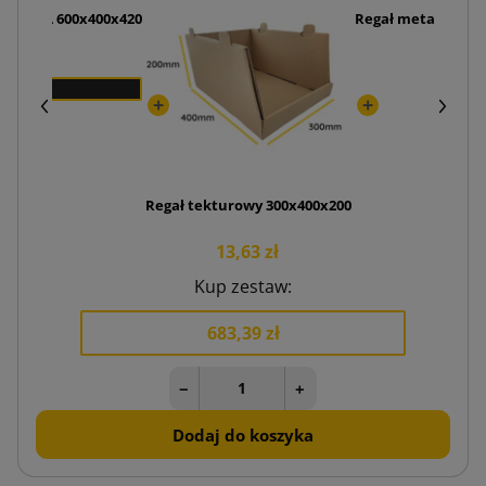
ania XL 600x400x420
Regał metalowy "Pr
zł
3
Regał tekturowy 300x400x200
13,63 zł
Kup zestaw:
683,39 zł
−
+
Dodaj do koszyka