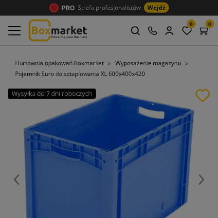
Strefa profesjonalistów
Wejdź
0
0
Hurtownia opakowań Boxmarket
Wyposażenie magazynu
Pojemnik Euro do sztaplowania XL 600x400x420
Wysyłka do 7 dni roboczych
Poprzedni
Nast