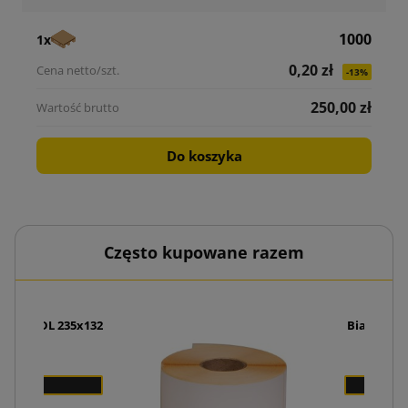
1000
1x
0,20 zł
-13%
250,00 zł
Do koszyka
Często kupowane razem
ngurki) DL 235x132
Biała kop