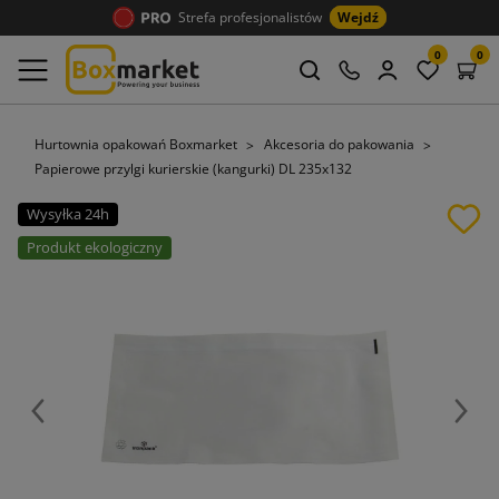
Strefa profesjonalistów
Wejdź
0
0
Hurtownia opakowań Boxmarket
Akcesoria do pakowania
Papierowe przylgi kurierskie (kangurki) DL 235x132
Wysyłka 24h
Produkt ekologiczny
Poprzedni
Nast