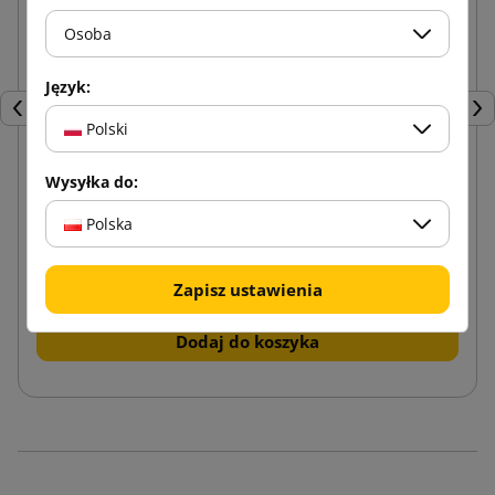
Osoba
Język:
Poprzedni
Nas
Polski
Wysyłka do:
Brązowy Karton klapowy K110 250x200x100
Polska
1,00 zł
od
brutto
Zapisz ustawienia
Dodaj do koszyka