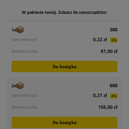
W pakiecie taniej. Zobacz ile zaoszczędzisz:
300
1x
0,22 zł
-4%
81,00 zł
Do koszyka
600
2x
0,21 zł
-9%
156,00 zł
Do koszyka