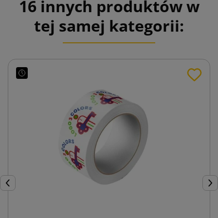
16 innych produktów w
tej samej kategorii:
Poprzedni
Nas