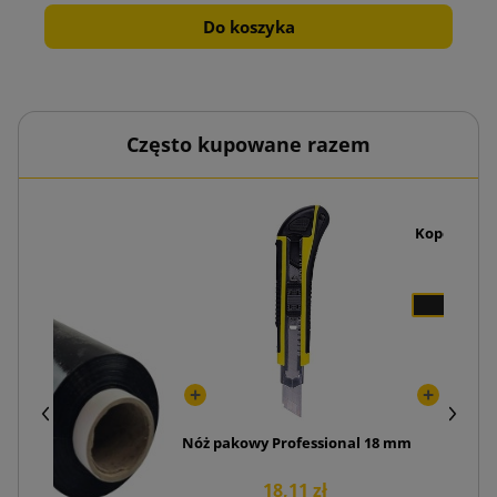
Do koszyka
Często kupowane razem
Koperty kur
Nóż pakowy Professional 18 mm
18,11 zł