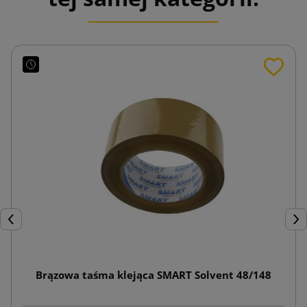
Poprzedni
Nas
Brązowa taśma klejąca SMART Solvent 48/148