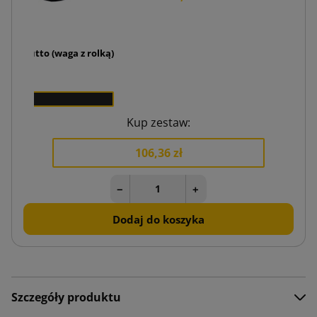
 3kg brutto (waga z rolką)
5 zł
1
Kup zestaw:
106,36 zł
−
+
Dodaj do koszyka
Szczegóły produktu