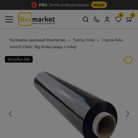
Strefa profesjonalistów
Wejdź
0
0
Hurtownia opakowań Boxmarket
Taśmy i folie
Czarna folia
stretch 23mic 3kg brutto (waga z rolką)
Wysyłka 24h
Poprzedni
Nast