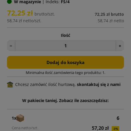
W magazynie
|
Indeks:
FS/4
72,25 zł
brutto/szt.
72,25 zł
brutto
58,74 zł
netto/szt.
58,74 zł
netto
Ilość
−
+
Dodaj do koszyka
Minimalna ilość zamówienia tego produktu: 1.
Chcesz zamówić ilość hurtową,
skontaktuj się z nami
W pakiecie taniej. Zobacz ile zaoszczędzisz:
6
1x
57,20 zł
-3%