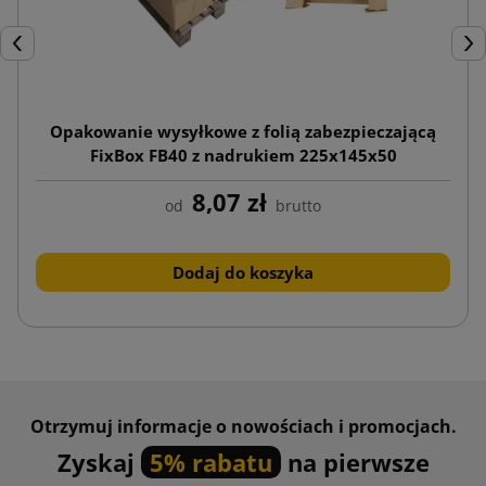
Poprzedni
Nas
Opakowanie wysyłkowe z folią zabezpieczającą
FixBox FB40 z nadrukiem 225x145x50
8,07 zł
od
brutto
Dodaj do koszyka
Otrzymuj informacje o nowościach i promocjach.
Zyskaj
5% rabatu
na pierwsze