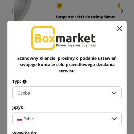
Dyspenser H11 do taśmy 50mm
21,81 zł
kiem 3 kolory Hot-melt 48/60
Szanowny Kliencie, prosimy o podanie ustawień
swojego konta w celu prawidłowego działania
7,36 zł
serwisu.
x 72
Typ:
Kup zestaw:
Osoba
967,28 zł
Język:
−
+
Polski
Dodaj do koszyka
Wysyłka do: