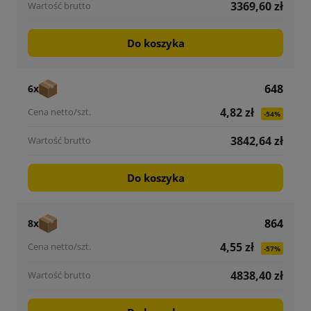
3369,60 zł
Do koszyka
648
6x
4,82 zł
-54%
3842,64 zł
Do koszyka
864
8x
4,55 zł
-57%
4838,40 zł