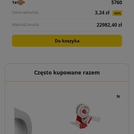
5760
1x
3,24 zł
-69%
22982,40 zł
Do koszyka
Często kupowane razem
Nóż pako