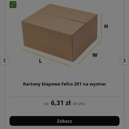
Poprzedni
Nas
Kartony klapowe Fefco 201 na wymiar
6,31 zł
od
brutto
Zobacz