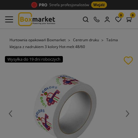
Strefa profesjonalistów
Wejdź
0
0
Hurtownia opakowań Boxmarket
Centrum druku
Taśma
klejąca z nadrukiem 3 kolory Hot-melt 48/60
Wysyłka do 19 dni roboczych
Poprzedni
Nast