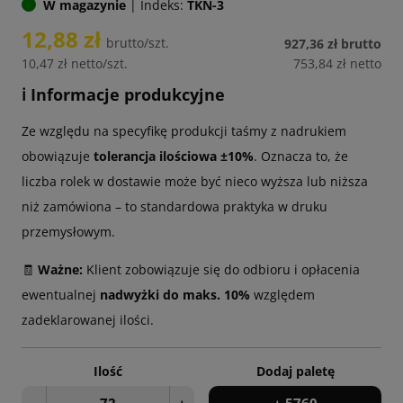
W magazynie
|
Indeks:
TKN-3
12,88 zł
brutto/szt.
927,36 zł
brutto
10,47 zł
netto/szt.
753,84 zł
netto
ℹ️ Informacje produkcyjne
Ze względu na specyfikę produkcji taśmy z nadrukiem
obowiązuje
tolerancja ilościowa ±10%
. Oznacza to, że
liczba rolek w dostawie może być nieco wyższa lub niższa
niż zamówiona – to standardowa praktyka w druku
przemysłowym.
🧾
Ważne:
Klient zobowiązuje się do odbioru i opłacenia
ewentualnej
nadwyżki do maks. 10%
względem
zadeklarowanej ilości.
Ilość
Dodaj paletę
−
+
+ 5760