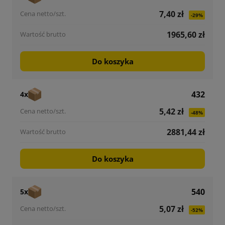
7,40 zł
-29%
1965,60 zł
Do koszyka
432
4x
5,42 zł
-48%
2881,44 zł
Do koszyka
540
5x
5,07 zł
-52%