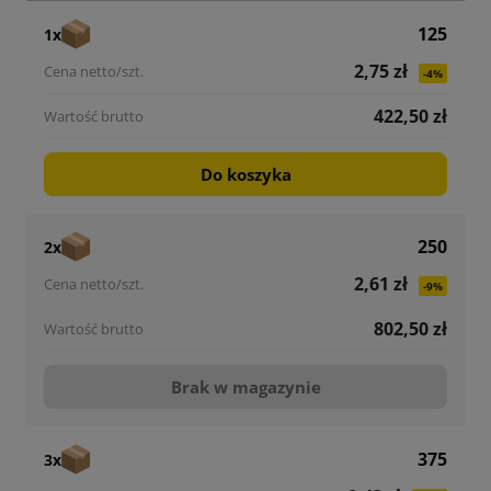
125
1x
2,75 zł
-4%
422,50 zł
Do koszyka
250
2x
2,61 zł
-9%
802,50 zł
Brak w magazynie
375
3x