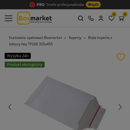
Strefa profesjonalistów
Wejdź
0
0
Hurtownia opakowań Boxmarket
Koperty
Biała koperta z
tektury litej TP260 320x455
Wysyłka 24h
Produkt ekologiczny
Poprzedni
Nast