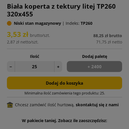
Biała koperta z tektury litej TP260
320x455
Niski stan magazynowy
|
Indeks:
TP260
3,53 zł
brutto/szt.
88,25 zł
brutto
2,87 zł
netto/szt.
71,75 zł
netto
Ilość
Dodaj paletę
−
+
+ 2400
Dodaj do koszyka
Minimalna ilość zamówienia tego produktu: 25.
Chcesz zamówić ilość hurtową,
skontaktuj się z nami
W pakiecie taniej. Zobacz ile zaoszczędzisz: