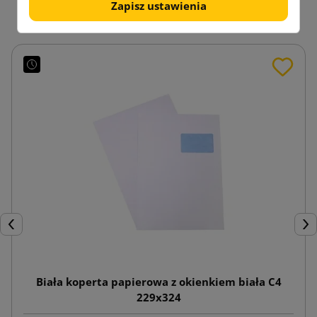
Zapisz ustawienia
Poprzedni
Nas
Biała koperta papierowa z okienkiem biała C4
229x324