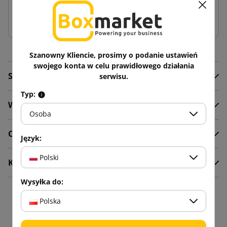
Dodaj do koszyka
Szanowny Kliencie, prosimy o podanie ustawień
swojego konta w celu prawidłowego działania
Szczegóły produktu
serwisu.
Typ:
Wideo
Osoba
Opis
Język:
Polski
Komentarze
Wysyłka do:
16 innych produktów w
Polska
tej samej kategorii: