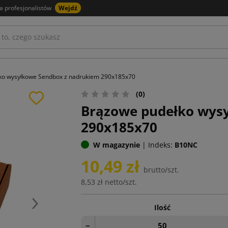
a profesjonalistów
Wejdź
ko wysyłkowe Sendbox z nadrukiem 290x185x70
(0)
Brązowe pudełko wys
290x185x70
W magazynie
|
Indeks:
B10NC
10,49 zł
brutto/szt.
8,53 zł
netto/szt.
Ilość
Następny
−