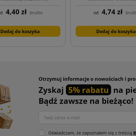
4,40 zł
4,74 zł
od
brutto
od
brut
Dodaj do koszyka
Dodaj do koszyka
Otrzymuj informacje o nowościach i pr
Zyskaj
5% rabatu
na pi
Bądź zawsze na bieżąco!
Oświadczam, że zapoznałem się z treścią
R