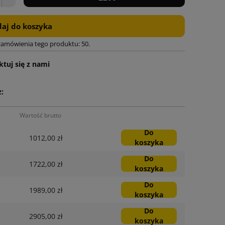
aj do koszyka
zamówienia tego produktu: 50.
tuj się z nami
:
Wartość brutto
Do
1012,00 zł
koszyka
Do
1722,00 zł
koszyka
Do
1989,00 zł
koszyka
Do
2905,00 zł
koszyka