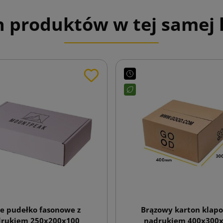
h produktów w tej samej k
łe pudełko fasonowe z
Brązowy karton klapo
rukiem 250x200x100
nadrukiem 400x300