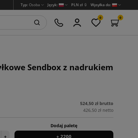
Typ:
Osoba
Język:
PLN zł
🔒
Wysyłka do:
0
0
yłkowe Sendbox z nadrukiem
524,50 zł
brutto
426,50 zł
netto
Dodaj paletę
+
+ 2200