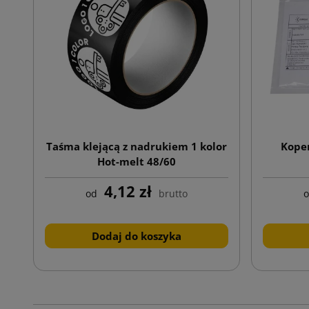
Taśma klejącą z nadrukiem 1 kolor
Koper
Hot-melt 48/60
4,12 zł
od
brutto
Dodaj do koszyka