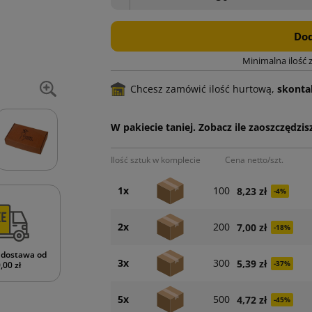
Dod
Minimalna ilość 
Chcesz zamówić ilość hurtową,
skontak
W pakiecie taniej. Zobacz ile zaoszczędzisz
Ilość sztuk w komplecie
Cena netto/szt.
1x
100
8,23 zł
-4%
2x
200
7,00 zł
-18%
dostawa od
3x
300
5,39 zł
-37%
,00 zł
5x
500
4,72 zł
-45%