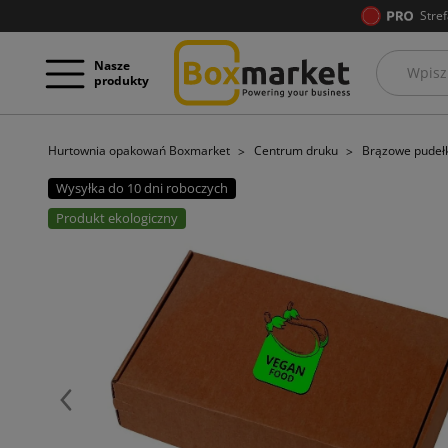
Stref
Nasze
produkty
Hurtownia opakowań Boxmarket
Centrum druku
Brązowe pudeł
Wysyłka do 10 dni roboczych
Produkt ekologiczny
Poprzedni