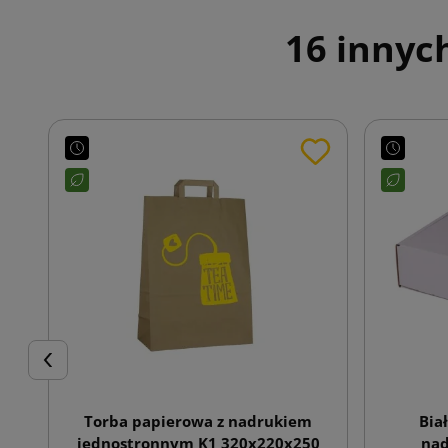
16 innyc
Poprzedni
Torba papierowa z nadrukiem
Bia
jednostronnym K1 320x220x250
nad