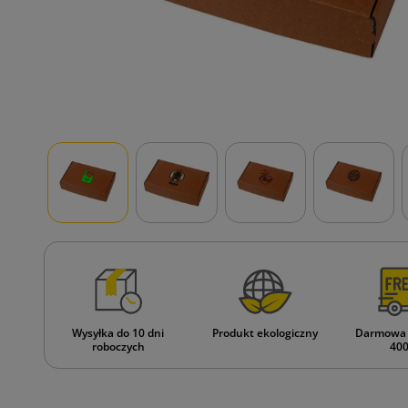
Wysyłka do 10 dni
Produkt ekologiczny
Darmowa 
roboczych
400