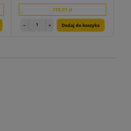
718,91 zł
−
+
Dodaj do koszyka