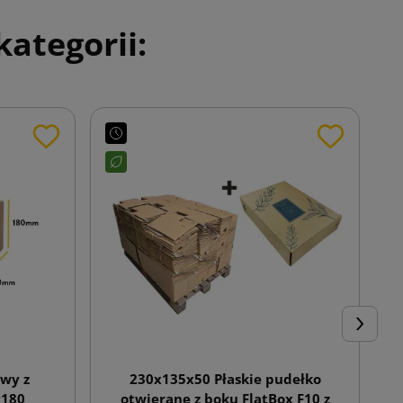
ategorii:
Następn
wy z
230x135x50 Płaskie pudełko
x180
otwierane z boku FlatBox F10 z