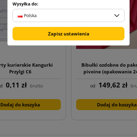
Wysyłka do:
Polska
Zapisz ustawienia
ty kurierskie Kangurki
Bibułki ozdobne do pa
Przylgi C6
pivoine (opakowanie 24
0,11 zł
149,62 zł
od
brutto
od
bru
Dodaj do koszyka
Dodaj do koszyka