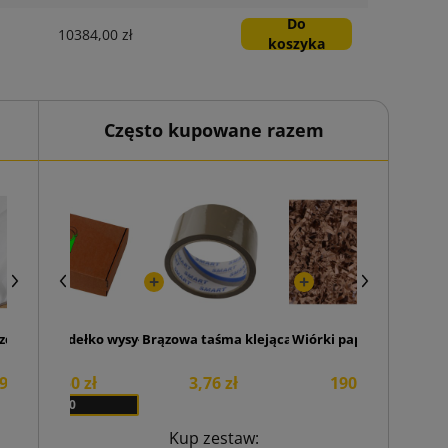
Do
10384,00 zł
koszyka
Często kupowane razem
x185x70
ozdobne do pakowania białe (opakowanie 240szt.)
rązowe pudełko wysyłkowe Sendbox z nadrukiem 290x185x70
Brązowa taśma klejąca SMART Akryl 48/50
Wiórki papierowe brązo
9,56 zł
524,50 zł
3,76 zł
190,65 zł
x 50
Kup zestaw: