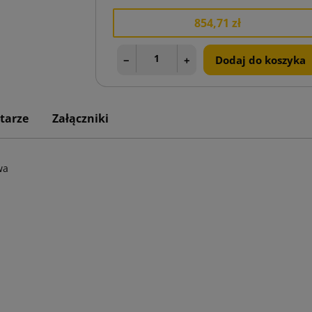
854,71 zł
−
+
Dodaj do koszyka
tarze
Załączniki
wa