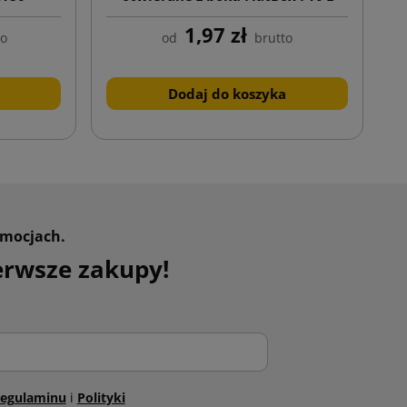
nadrukiem
1,97 zł
to
od
brutto
Dodaj do koszyka
omocjach.
erwsze zakupy!
egulaminu
i
Polityki