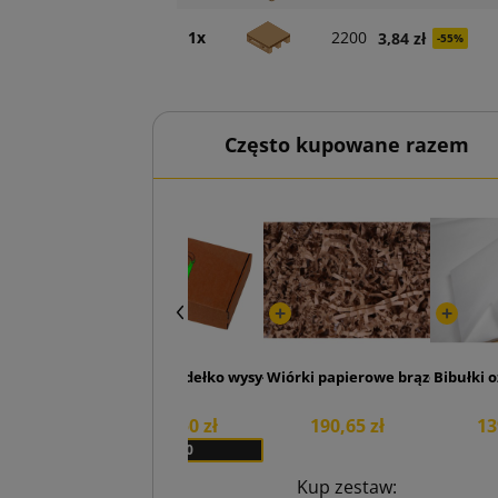
1x
2200
3,84 zł
-55%
Często kupowane razem
Brązowe pudełko wysyłkowe Sendbox z nadrukiem 290
Wiórki papierowe brązowy 6kg
Bibułki 
B
524,50 zł
190,65 zł
13
x 50
Kup zestaw: