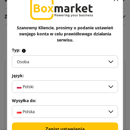
Komentarze
Załączniki
Szanowny Kliencie, prosimy o podanie ustawień
swojego konta w celu prawidłowego działania
Zobacz także
serwisu.
Typ:
Osoba
Język:
Polski
Wysyłka do:
Polska
Zapisz ustawienia