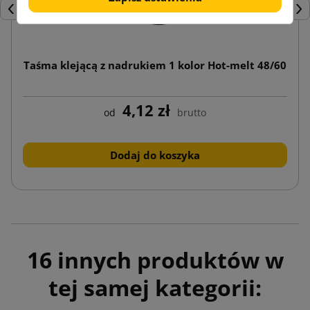
Poprzedni
Nas
Taśma klejącą z nadrukiem 1 kolor Hot-melt 48/60
4,12 zł
od
brutto
Dodaj do koszyka
16 innych produktów w
tej samej kategorii: