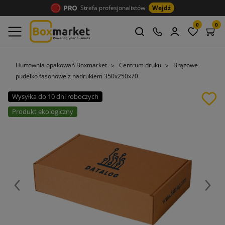
Strefa profesjonalistów
Wejdź
0
0
Hurtownia opakowań Boxmarket
Centrum druku
Brązowe
pudełko fasonowe z nadrukiem 350x250x70
Wysyłka do 10 dni roboczych
Produkt ekologiczny
Poprzedni
Nast