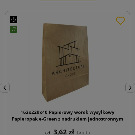
Poprzedni
Nas
162x229x40 Papierowy worek wysyłkowy
Papieropak e-Green z nadrukiem jednostronnym
3,62 zł
od
brutto