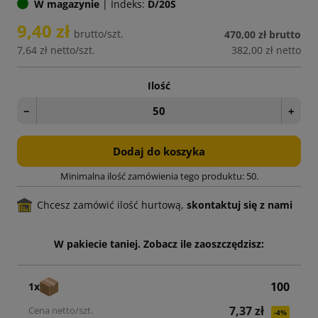
W magazynie
|
Indeks:
D/20S
9,40 zł
brutto/szt.
470,00 zł
brutto
7,64 zł
netto/szt.
382,00 zł
netto
Ilość
−
+
Dodaj do koszyka
Minimalna ilość zamówienia tego produktu: 50.
Chcesz zamówić ilość hurtową,
skontaktuj się z nami
W pakiecie taniej. Zobacz ile zaoszczędzisz:
100
1x
7,37 zł
-4%