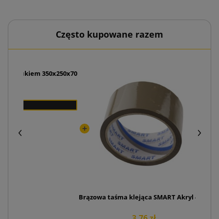
Często kupowane razem
z nadrukiem 350x250x70
W
 zł
Brązowa taśma klejąca SMART Akryl 48/50
3,76 zł