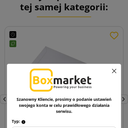
tej samej kategorii:
Szanowny Kliencie, prosimy o podanie ustawień
Poprzedni
Nas
swojego konta w celu prawidłowego działania
serwisu.
Typ:
Biała koperta z tektury litej TP240 265x350