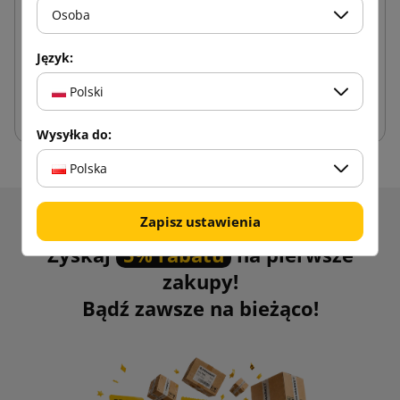
Osoba
1,80 zł
od
brutto
Język:
Polski
Dodaj do koszyka
Wysyłka do:
Polska
Zapisz ustawienia
Otrzymuj informacje o nowościach i promocjach.
Zyskaj
5% rabatu
na pierwsze
zakupy!
Bądź zawsze na bieżąco!