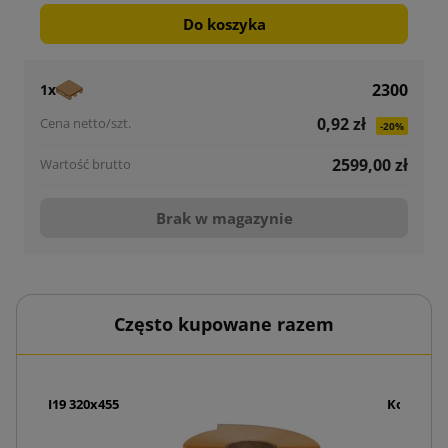
Do koszyka
2300
1x
0,92 zł
-20%
2599,00 zł
Brak w magazynie
Często kupowane razem
AirPro I19 320x455
Koperty k