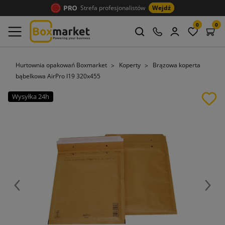
Strefa profesjonalistów
Wejdź
0
0
Hurtownia opakowań Boxmarket
Koperty
Brązowa koperta
bąbelkowa AirPro I19 320x455
Wysyłka 24h
Poprzedni
Nast