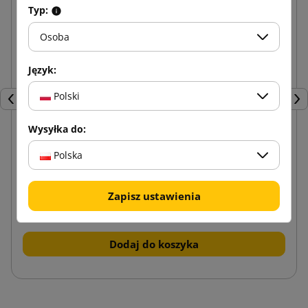
Typ:
Osoba
Język:
Polski
Poprzedni
Nas
Wysyłka do:
Brązowa taśma klejąca SMART Akryl 48/60
Polska
Zapisz ustawienia
3,19 zł
od
brutto
Dodaj do koszyka