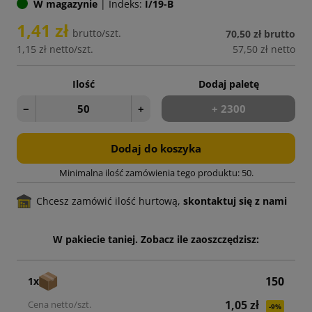
W magazynie
|
Indeks:
I/19-B
1,41 zł
brutto/szt.
70,50 zł
brutto
1,15 zł
netto/szt.
57,50 zł
netto
Ilość
Dodaj paletę
−
+
+ 2300
Dodaj do koszyka
Minimalna ilość zamówienia tego produktu: 50.
Chcesz zamówić ilość hurtową,
skontaktuj się z nami
W pakiecie taniej. Zobacz ile zaoszczędzisz:
150
1x
1,05 zł
-9%