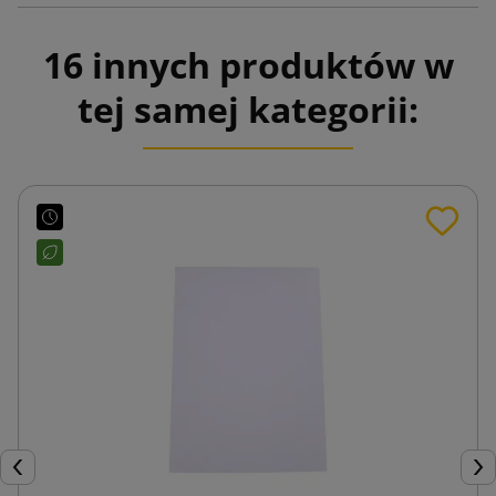
16 innych produktów w
tej samej kategorii:
Poprzedni
Nas