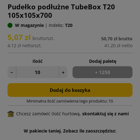
Pudełko podłużne TubeBox T20
105x105x700
W magazynie
|
Indeks:
T20
5,07 zł
brutto/szt.
50,70 zł
brutto
4,12 zł
netto/szt.
41,20 zł
netto
Ilość
Dodaj paletę
−
+
+ 1250
Dodaj do koszyka
Minimalna ilość zamówienia tego produktu: 10.
Chcesz zamówić ilość hurtową,
skontaktuj się z nami
W pakiecie taniej. Zobacz ile zaoszczędzisz: