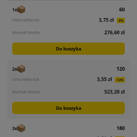
60
1x
3,75 zł
-9%
276,60 zł
Do koszyka
120
2x
3,55 zł
-14%
523,20 zł
Do koszyka
180
3x