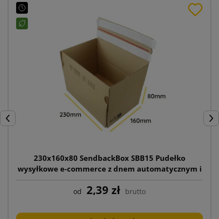
Poprzedni
Nas
230x160x80 SendbackBox SBB15 Pudełko
wysyłkowe e-commerce z dnem automatycznym i
podwójnym paskiem klejowym (zrywka)
2,39 zł
od
brutto