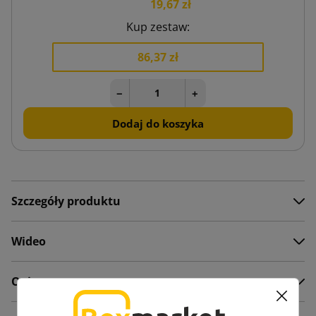
19,67 zł
Kup zestaw:
86,37 zł
−
+
Dodaj do koszyka
Szczegóły produktu
Wideo
Opis