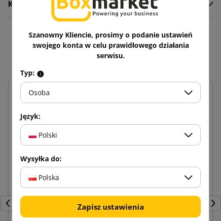
Komentarze
Szanowny Kliencie, prosimy o podanie ustawień
Zobacz także
swojego konta w celu prawidłowego działania
serwisu.
Typ:
Osoba
Język:
Polski
Wysyłka do:
Polska
Zapisz ustawienia
Poprzedni
Nas