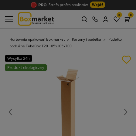
Strefa profesjonalistów
Wejdź
0
0
Hurtownia opakowań Boxmarket
Kartony i pudełka
Pudełko
podłużne TubeBox T20 105x105x700
Wysyłka 24h
Produkt ekologiczny
Poprzedni
Nast