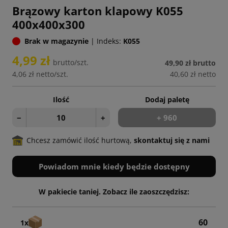
Brązowy karton klapowy K055
400x400x300
Brak w magazynie
|
Indeks:
K055
4,99 zł
brutto/szt.
49,90 zł
brutto
4,06 zł
netto/szt.
40,60 zł
netto
Ilość
Dodaj paletę
−
+
+ 960
Chcesz zamówić ilość hurtową,
skontaktuj się z nami
Powiadom mnie kiedy będzie dostępny
W pakiecie taniej. Zobacz ile zaoszczędzisz:
60
1x