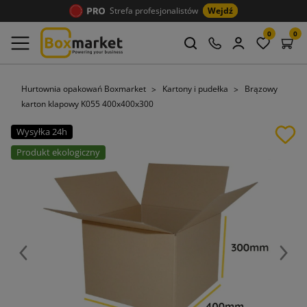
Strefa profesjonalistów
Wejdź
0
0
Hurtownia opakowań Boxmarket
Kartony i pudełka
Brązowy
karton klapowy K055 400x400x300
Wysyłka 24h
Produkt ekologiczny
Poprzedni
Nast