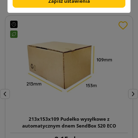
Zapisz ustawienia
Poprzedni
Nas
213x153x109 Pudełko wysyłkowe z
automatycznym dnem SendBox S20 ECO