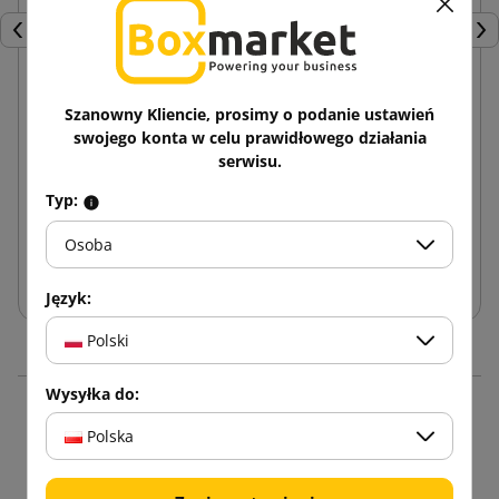
Poprzedni
Nas
Szanowny Kliencie, prosimy o podanie ustawień
Taśma klejącą z nadrukiem 1 kolor Hot-melt 48/60
swojego konta w celu prawidłowego działania
serwisu.
4,12 zł
od
brutto
Typ:
Osoba
Dodaj do koszyka
Język:
Polski
Wysyłka do:
16 innych produktów w
Polska
tej samej kategorii: