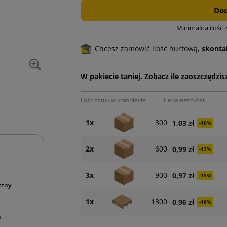
Dod
Minimalna ilość 
Chcesz zamówić ilość hurtową,
skontak
W pakiecie taniej. Zobacz ile zaoszczędzisz
Ilość sztuk w komplecie
Cena netto/szt.
1x
300
1,03 zł
-10%
2x
600
0,99 zł
-13%
3x
900
0,97 zł
-15%
czny
1x
1300
0,96 zł
-16%