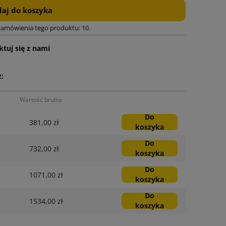
aj do koszyka
zamówienia tego produktu: 10.
tuj się z nami
:
Wartość brutto
Do
381,00 zł
koszyka
Do
732,00 zł
koszyka
Do
1071,00 zł
koszyka
Do
1534,00 zł
koszyka