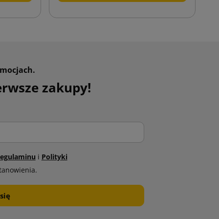
omocjach.
erwsze zakupy!
egulaminu
i
Polityki
tanowienia.