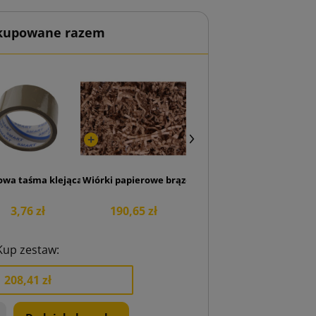
 kupowane razem
 250x160x60
owa taśma klejąca SMART Akryl 48/50
Wiórki papierowe brązowy 6kg
3,76 zł
190,65 zł
Kup zestaw:
208,41 zł