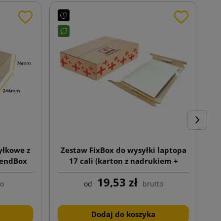
Następn
yłkowe z
Zestaw FixBox do wysyłki laptopa
endBox
17 cali (karton z nadrukiem +
wkładka z folią zabezpieczającą)
19,53 zł
to
od
brutto
Dodaj do koszyka