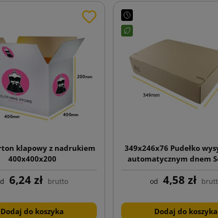
arton klapowy z nadrukiem
349x246x76 Pudełko wys
400x400x200
automatycznym dnem S
S46 ECO
6,24 zł
4,58 zł
od
brutto
od
brut
Dodaj do koszyka
Dodaj do koszyka