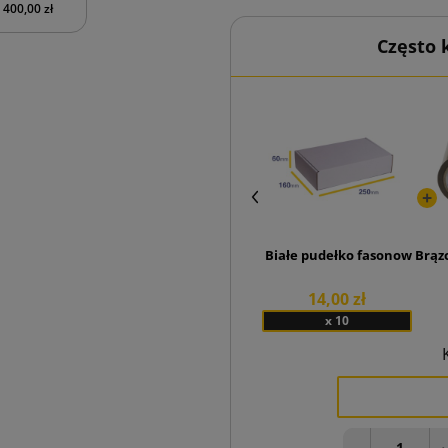
400,00 zł
Często
Białe pudełko fasonowe D15
Brąz
14,00 zł
x 10