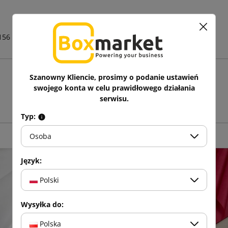
156
Szanowny Kliencie, prosimy o podanie ustawień
Zobacz także
swojego konta w celu prawidłowego działania
serwisu.
Typ:
Osoba
Język:
Polski
Wysyłka do:
Polska