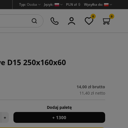
Typ:
Osoba
Język:
PLN zł
🔒
Wysyłka do:
0
0
we D15 250x160x60
14,00 zł
brutto
11,40 zł
netto
Dodaj paletę
+
+ 1300