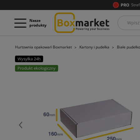
Stref
Nasze
produkty
Hurtownia opakowań Boxmarket
Kartony i pudełka
Białe pudeł
Wysyłka 24h
Produkt ekologiczny
Poprzedni