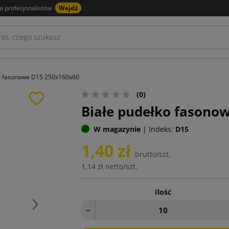
a profesjonalistów
Wejdź
ko fasonowe D15 250x160x60
(0)
Białe pudełko fasono
W magazynie
|
Indeks:
D15
1,40 zł
brutto/szt.
1,14 zł
netto/szt.
Ilość
Następny
−