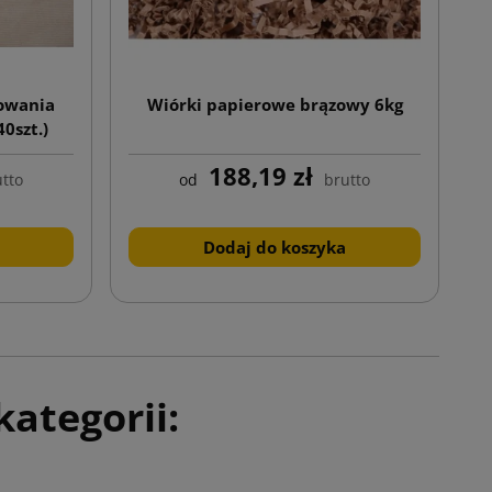
kowania
Wiórki papierowe brązowy 6kg
0szt.)
188,19 zł
tto
od
brutto
Dodaj do koszyka
ategorii: