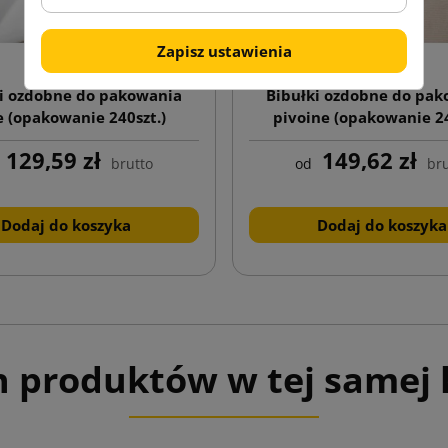
Zapisz ustawienia
i ozdobne do pakowania
Bibułki ozdobne do pa
e (opakowanie 240szt.)
pivoine (opakowanie 24
129,59 zł
149,62 zł
brutto
od
bru
Dodaj do koszyka
Dodaj do koszyka
h produktów w tej samej k