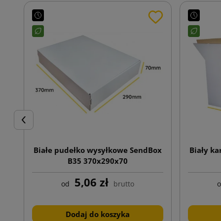
Poprzedni
Białe pudełko wysyłkowe SendBox
Biały k
B35 370x290x70
5,06 zł
od
brutto
Dodaj do koszyka