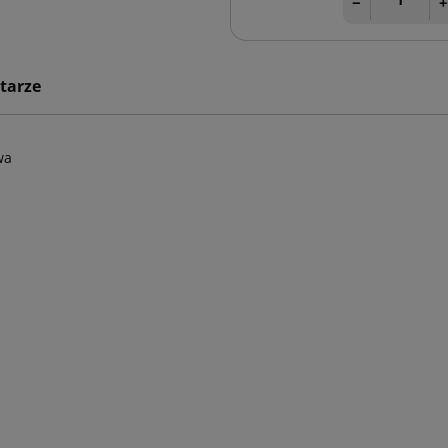
−
tarze
wa