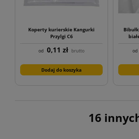
Koperty kurierskie Kangurki
Bibułk
Przylgi C6
biał
0,11 zł
od
brutto
od
Dodaj do koszyka
16 innyc