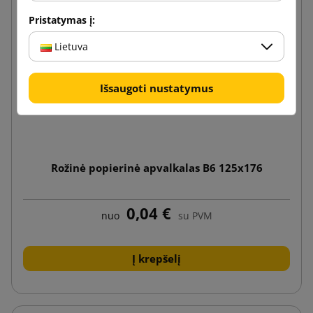
Pristatymas į:
Lietuva
Išsaugoti nustatymus
Rožinė popierinė apvalkalas B6 125x176
0,04 €
nuo
su PVM
Į krepšelį