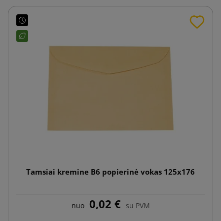
Tamsiai kremine B6 popierinė vokas 125x176
0,02 €
nuo
su PVM