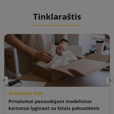
Tinklaraštis
Ankstesnis
Tęs
24 kwietnia 2025
Privalumai panaudojant modelinius
kartonus lyginant su kitais pakuotėmis