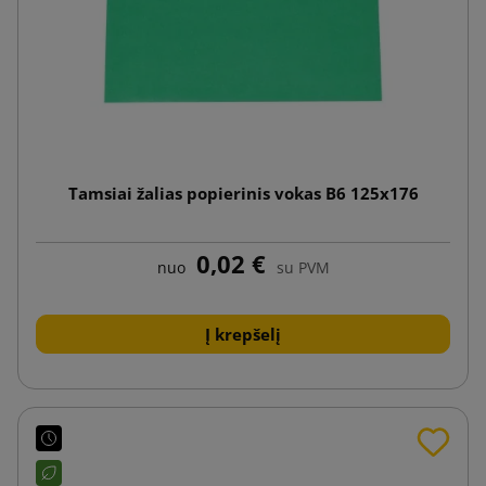
Tamsiai žalias popierinis vokas B6 125x176
0,02 €
nuo
su PVM
Į krepšelį