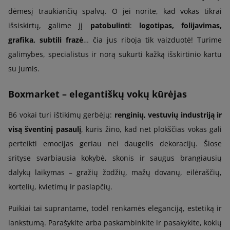
dėmesį traukiančių spalvų. O jei norite, kad vokas tikrai
išsiskirtų, galime jį
patobulinti
:
logotipas, folijavimas,
grafika, subtili frazė
… čia jus riboja tik vaizduotė! Turime
galimybes, specialistus ir norą sukurti kažką išskirtinio kartu
su jumis.
Boxmarket – elegantiškų vokų kūrėjas
B6 vokai turi ištikimų gerbėjų:
renginių, vestuvių industriją ir
visą šventinį pasaulį
, kuris žino, kad net plokščias vokas gali
perteikti emocijas geriau nei daugelis dekoracijų. Šiose
srityse svarbiausia kokybė, skonis ir saugus brangiausių
dalykų laikymas – gražių žodžių, mažų dovanų, eilėraščių,
kortelių, kvietimų ir paslapčių.
Puikiai tai suprantame, todėl renkamės eleganciją, estetiką ir
lankstumą. Parašykite arba paskambinkite ir pasakykite, kokių