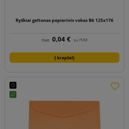
Ryškiai geltonas popierinis vokas B6 125x176
0,04 €
nuo
su PVM
Į krepšelį