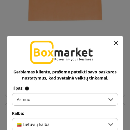
Ryškiai oranžinė popierinė vokas B6 125x176
0,04 €
nuo
su PVM
Gerbiamas kliente, prašome pateikti savo paskyros
nustatymus, kad svetainė veiktų tinkamai.
Į krepšelį
Tipas:
Asmuo
Kalba:
Lietuvių kalba