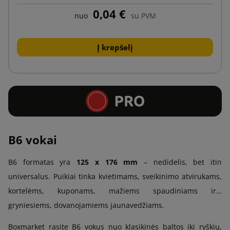
0,04 €
nuo
su PVM
Į krepšelį
B6 vokai
B6 formatas yra
125 x 176 mm
– nedidelis, bet itin
universalus. Puikiai tinka kvietimams, sveikinimo atvirukams,
kortelėms, kuponams, mažiems spaudiniams ir…
gryniesiems, dovanojamiems jaunavedžiams.
Boxmarket rasite B6 vokus nuo klasikinės baltos iki ryškių,