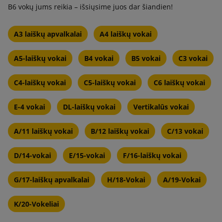
B6 vokų jums reikia – išsiųsime juos dar šiandien!
A3 laiškų apvalkalai
A4 laiškų vokai
A5-laiškų vokai
B4 vokai
B5 vokai
C3 vokai
C4-laiškų vokai
C5-laiškų vokai
C6 laiškų vokai
E-4 vokai
DL-laiškų vokai
Vertikalūs vokai
A/11 laiškų vokai
B/12 laiškų vokai
C/13 vokai
D/14-vokai
E/15-vokai
F/16-laiškų vokai
G/17-laiškų apvalkalai
H/18-Vokai
A/19-Vokai
K/20-Vokeliai