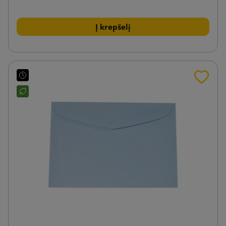
Į krepšelį