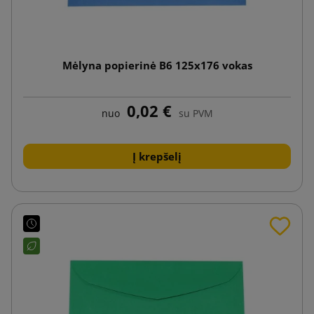
Mėlyna popierinė B6 125x176 vokas
0,02 €
nuo
su PVM
Į krepšelį