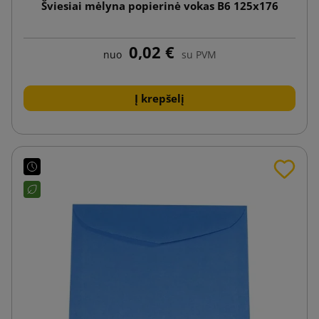
Šviesiai mėlyna popierinė vokas B6 125x176
0,02 €
nuo
su PVM
Į krepšelį