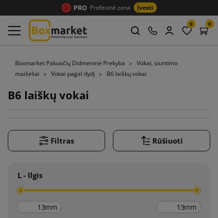
Profesinė zona
Įvesti
0
0
Boxmarket Pakuočių Didmeninė Prekyba
Vokai, siuntimo
maišeliai
Vokai pagal dydį
B6 laiškų vokai
B6 laiškų vokai
Filtras
Rūšiuoti
L - Ilgis
mm
mm