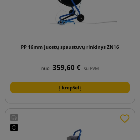
PP 16mm juostų spaustuvų rinkinys ZN16
359,60 €
nuo
su PVM
Į krepšelį