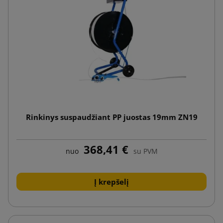
Rinkinys suspaudžiant PP juostas 19mm ZN19
368,41 €
nuo
su PVM
Į krepšelį