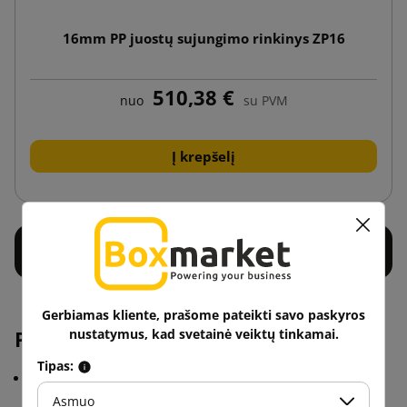
16mm PP juostų sujungimo rinkinys ZP16
510,38 €
nuo
su PVM
Į krepšelį
Gerbiamas kliente, prašome pateikti savo paskyros
PP diržų rinkinio parametrai:
nustatymus, kad svetainė veiktų tinkamai.
Tipas:
4 įrankių rinkinys
Asmuo