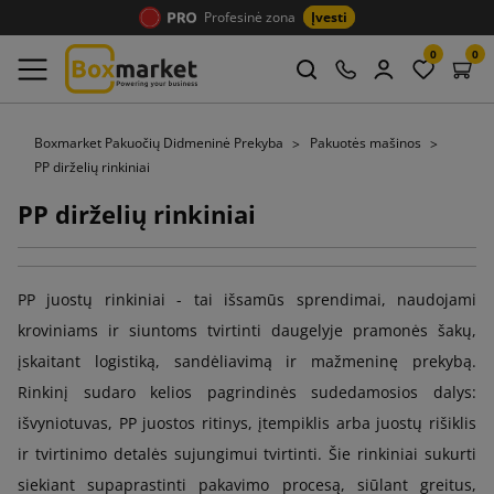
Profesinė zona
Įvesti
0
0
Boxmarket Pakuočių Didmeninė Prekyba
Pakuotės mašinos
PP dirželių rinkiniai
PP dirželių rinkiniai
PP juostų rinkiniai - tai išsamūs sprendimai, naudojami
kroviniams ir siuntoms tvirtinti daugelyje pramonės šakų,
įskaitant logistiką, sandėliavimą ir mažmeninę prekybą.
Rinkinį sudaro kelios pagrindinės sudedamosios dalys:
išvyniotuvas, PP juostos ritinys, įtempiklis arba juostų rišiklis
ir tvirtinimo detalės sujungimui tvirtinti. Šie rinkiniai sukurti
siekiant supaprastinti pakavimo procesą, siūlant greitus,