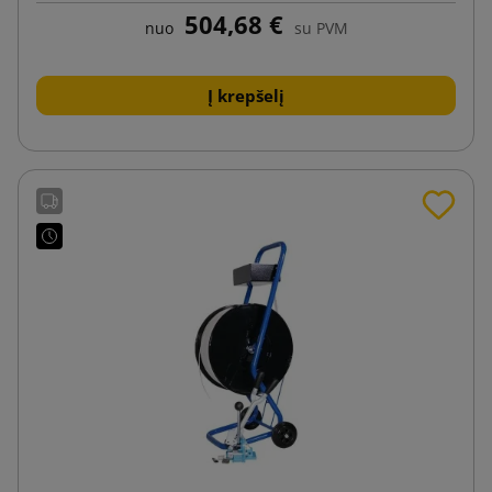
504,68 €
nuo
su PVM
Į krepšelį