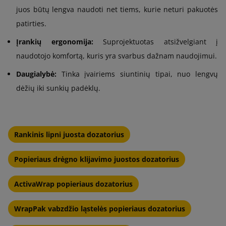
juos būtų lengva naudoti net tiems, kurie neturi pakuotės
patirties.
Įrankių ergonomija:
Suprojektuotas atsižvelgiant į
naudotojo komfortą, kuris yra svarbus dažnam naudojimui.
Daugialybė:
Tinka įvairiems siuntinių tipai, nuo lengvų
dėžių iki sunkių padėklų.
Rankinis lipni juosta dozatorius
Popieriaus drėgno klijavimo juostos dozatorius
ActivaWrap popieriaus dozatorius
WrapPak vabzdžio ląstelės popieriaus dozatorius