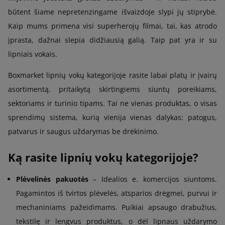
būtent šiame nepretenzingame išvaizdoje slypi jų stiprybė.
Kaip mums primena visi superherojų filmai, tai, kas atrodo
įprasta, dažnai slepia didžiausią galią. Taip pat yra ir su
lipniais vokais.
Boxmarket lipnių vokų kategorijoje rasite labai platų ir įvairų
asortimentą, pritaikytą skirtingiems siuntų poreikiams,
sektoriams ir turinio tipams. Tai ne vienas produktas, o visas
sprendimų sistema, kurią vienija vienas dalykas: patogus,
patvarus ir saugus uždarymas be drėkinimo.
Ką rasite lipnių vokų kategorijoje?
Plėvelinės pakuotės
– Idealios e. komercijos siuntoms.
Pagamintos iš tvirtos plėvelės, atsparios drėgmei, purvui ir
mechaniniams pažeidimams. Puikiai apsaugo drabužius,
tekstilę ir lengvus produktus, o dėl lipnaus uždarymo