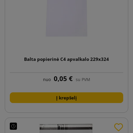
Balta popierinė C4 apvalkalo 229x324
0,05 €
nuo
su PVM
Į krepšelį