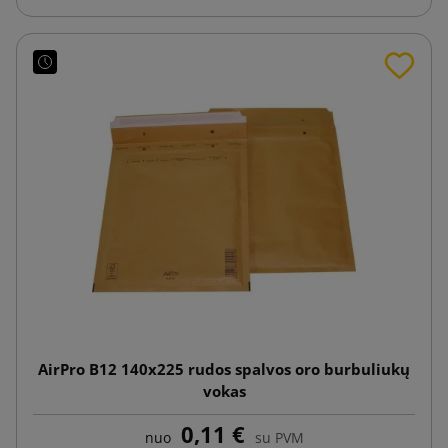
AirPro B12 140x225 rudos spalvos oro burbuliukų
vokas
0,11 €
nuo
su PVM