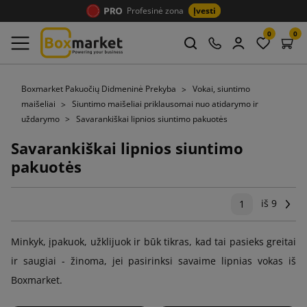
Profesinė zona
Įvesti
0
0
Boxmarket Pakuočių Didmeninė Prekyba
Vokai, siuntimo
maišeliai
Siuntimo maišeliai priklausomai nuo atidarymo ir
uždarymo
Savarankiškai lipnios siuntimo pakuotės
Savarankiškai lipnios siuntimo
pakuotės
iš 9
Tęs
1
Minkyk, įpakuok, užklijuok ir būk tikras, kad tai pasieks greitai
ir saugiai - žinoma, jei pasirinksi savaime lipnias vokas iš
Boxmarket.