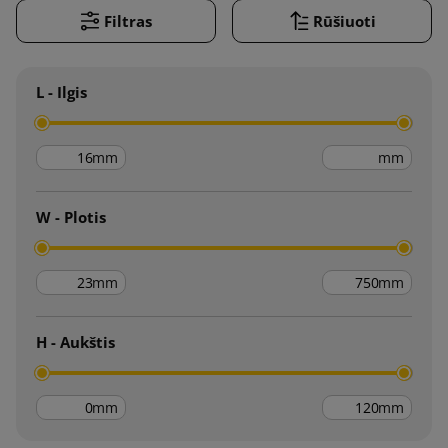
Filtras
Rūšiuoti
L - Ilgis
mm
mm
W - Plotis
mm
mm
H - Aukštis
mm
mm