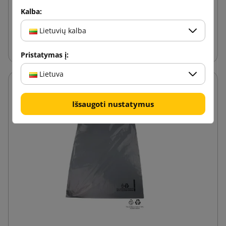
0,06 €
nuo
su PVM
Kalba:
Lietuvių kalba
Į krepšelį
Pristatymas į:
Lietuva
Išsaugoti nustatymus