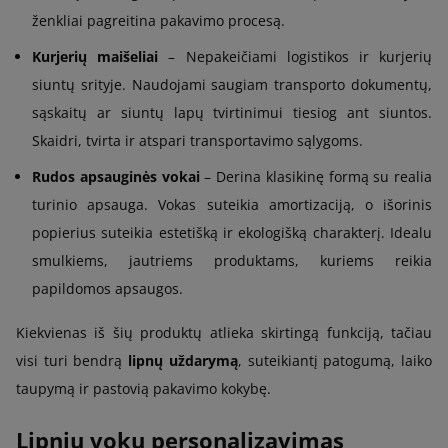
ženkliai pagreitina pakavimo procesą.
Kurjerių maišeliai
– Nepakeičiami logistikos ir kurjerių
siuntų srityje. Naudojami saugiam transporto dokumentų,
sąskaitų ar siuntų lapų tvirtinimui tiesiog ant siuntos.
Skaidri, tvirta ir atspari transportavimo sąlygoms.
Rudos apsauginės vokai
– Derina klasikinę formą su realia
turinio apsauga. Vokas suteikia amortizaciją, o išorinis
popierius suteikia estetišką ir ekologišką charakterį. Idealu
smulkiems, jautriems produktams, kuriems reikia
papildomos apsaugos.
Kiekvienas iš šių produktų atlieka skirtingą funkciją, tačiau
visi turi bendrą
lipnų uždarymą
, suteikiantį patogumą, laiko
taupymą ir pastovią pakavimo kokybę.
Lipnių vokų personalizavimas