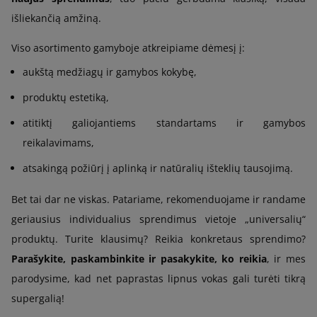
išliekančią amžiną.
Viso asortimento gamyboje atkreipiame dėmesį į:
aukštą medžiagų ir gamybos kokybę,
produktų estetiką,
atitiktį galiojantiems standartams ir gamybos
reikalavimams,
atsakingą požiūrį į aplinką ir natūralių išteklių tausojimą.
Bet tai dar ne viskas. Patariame, rekomenduojame ir randame
geriausius individualius sprendimus vietoje „universalių“
produktų. Turite klausimų? Reikia konkretaus sprendimo?
Parašykite, paskambinkite ir pasakykite, ko reikia
, ir mes
parodysime, kad net paprastas lipnus vokas gali turėti tikrą
supergalią!