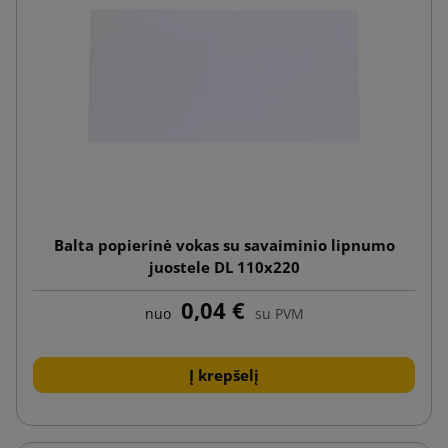
Balta popierinė vokas su savaiminio lipnumo
juostele DL 110x220
0,04 €
nuo
su PVM
Į krepšelį