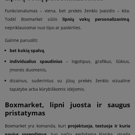
Funkcionalumas – viena, bet prekės ženklo įvaizdis – kita.
Todėl Boxmarket siūlo
lipnių vokų personalizavimą
,
nepriklausomai nuo tipo ar paskirties.
Galime paruošti:
bet kokią spalvą
,
individualius spaudinius
– logotipus, grafikus, šūkius,
įmonės duomenis,
dizainus, suderintus su jūsų prekės ženklo vizualine
tapatybe arba kūrybiškomis idėjomis.
Boxmarket, lipni juosta ir saugus
pristatymas
Boxmarket yra komanda, kuri
projektuoja, testuoja ir kuria
naujus sprendimus
, tuo pačiu gerbdama klasiką, visada