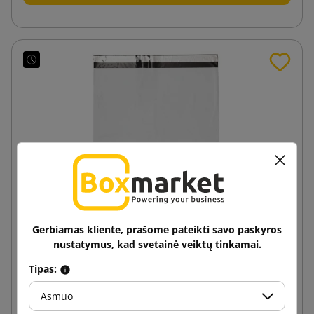
Gerbiamas kliente, prašome pateikti savo paskyros
nustatymus, kad svetainė veiktų tinkamai.
Tipas:
Balta kurjerio vokas "Foliopak C4 240x325"
Asmuo