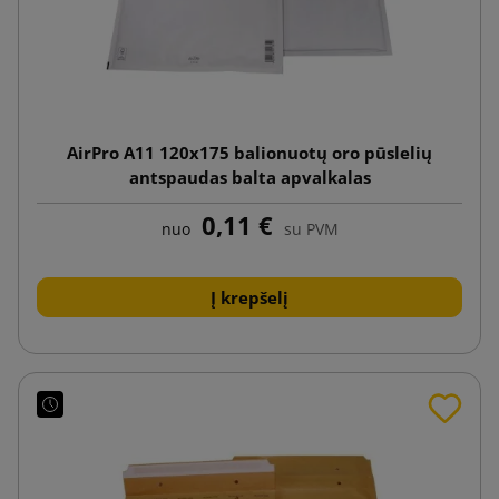
AirPro A11 120x175 balionuotų oro pūslelių
antspaudas balta apvalkalas
0,11 €
nuo
su PVM
Į krepšelį