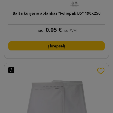
Balta kurjerio aplankas "Foliopak B5" 190x250
0,05 €
nuo
su PVM
Į krepšelį