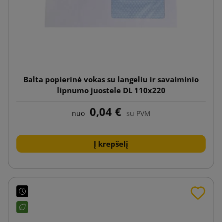
Balta popierinė vokas su langeliu ir savaiminio
lipnumo juostele DL 110x220
0,04 €
nuo
su PVM
Į krepšelį