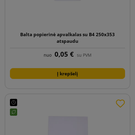
Balta popierinė apvalkalas su B4 250x353
atspaudu
0,05 €
nuo
su PVM
Į krepšelį