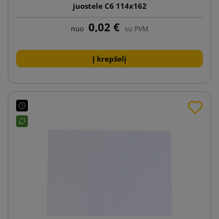
juostele C6 114x162
0,02 €
nuo
su PVM
Į krepšelį