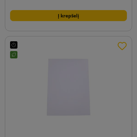
Į krepšelį