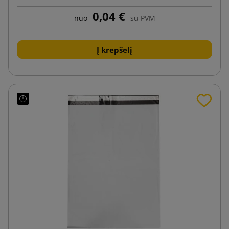
0,04 €
nuo
su PVM
Į krepšelį