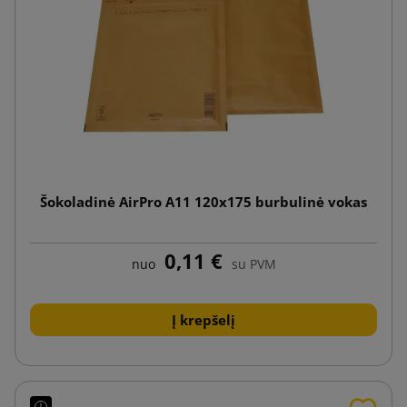
Šokoladinė AirPro A11 120x175 burbulinė vokas
0,11 €
nuo
su PVM
Į krepšelį