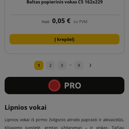
Baltas popierinis vokas C5 162x229
0,05 €
nuo
su PVM
Į krepšelį
…
Tęsti
1
2
3
9
Lipnios vokai
Lipnios vokai iš pirmo žvilgsnio atrodo paprasti ir akivaizdūs.
Klijavimo juostelė, greitas uždarymas – ir viskas. Tačiau