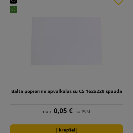
Balta popierinė apvalkalas su C5 162x229 spauda
0,05 €
nuo
su PVM
Į krepšelį