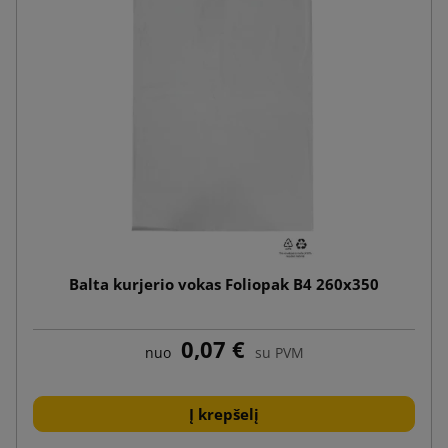
Balta kurjerio vokas Foliopak B4 260x350
0,07 €
nuo
su PVM
Į krepšelį