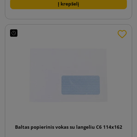
Į krepšelį
Baltas popierinis vokas su langeliu C6 114x162