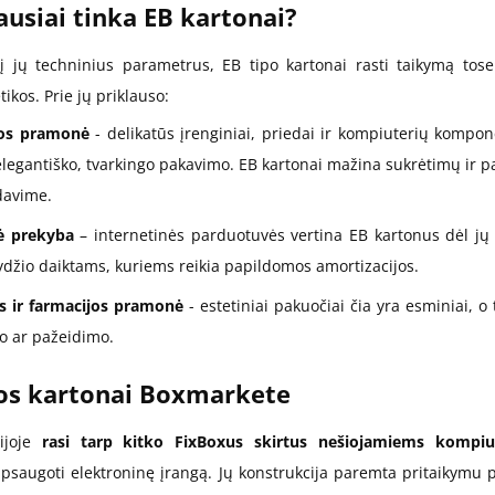
ausiai tinka EB kartonai?
 į jų techninius parametrus, EB tipo kartonai rasti taikymą tos
ikos. Prie jų priklauso:
kos pramonė
- delikatūs įrenginiai, priedai ir kompiuterių kompon
elegantiško, tvarkingo pakavimo. EB kartonai mažina sukrėtimų ir p
davime.
ė prekyba
– internetinės parduotuvės vertina EB kartonus dėl jų 
ydžio daiktams, kuriems reikia papildomos amortizacijos.
 ir farmacijos pramonė
- estetiniai pakuočiai čia yra esminiai, o
 ar pažeidimo.
os kartonai Boxmarkete
rijoje
rasi tarp kitko FixBoxus skirtus nešiojamiems kompiu
psaugoti elektroninę įrangą. Jų konstrukcija paremta pritaikymu