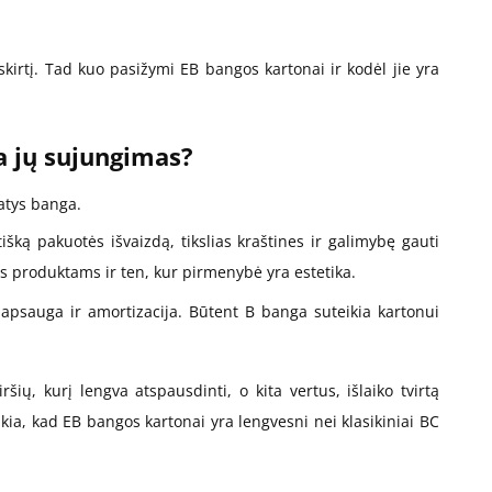
skirtį. Tad kuo pasižymi EB bangos kartonai ir kodėl jie yra
ia jų sujungimas?
patys banga.
šką pakuotės išvaizdą, tikslias kraštines ir galimybę gauti
 produktams ir ten, kur pirmenybė yra estetika.
psauga ir amortizacija. Būtent B banga suteikia kartonui
šių, kurį lengva atspausdinti, o kita vertus, išlaiko tvirtą
škia, kad EB bangos kartonai yra lengvesni nei klasikiniai BC