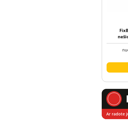
FixB
neši
siuntim
įterpima
nu
Ar radote j