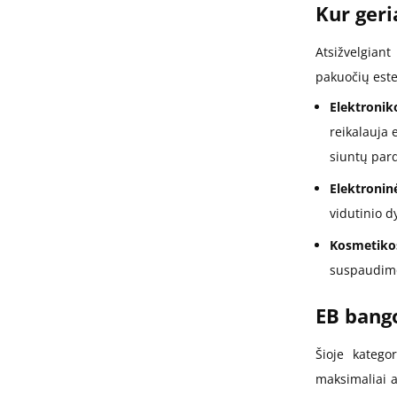
Kur geri
Atsižvelgiant
pakuočių estet
Elektroni
reikalauja 
siuntų par
Elektronin
vidutinio d
Kosmetikos
suspaudimo
EB bang
Šioje katego
maksimaliai a