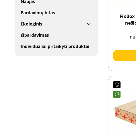
Naujas
Pardavimų hitas
FixBox 
neši
Ekologinis
siuntim
Išpardavimas
a
nu
Individualiai pritaikyti produktai