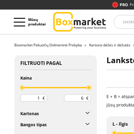
Pr
Mūsų
produktai
Boxmarket Pakuočių Didmeninė Prekyba
Kartono dėžės ir dėžutės
Lankst
FILTRUOTI PAGAL
Kaina
E + B = atspa
€
€
jūsų produkta
Kartonas
L - Ilgis
Bangos tipas