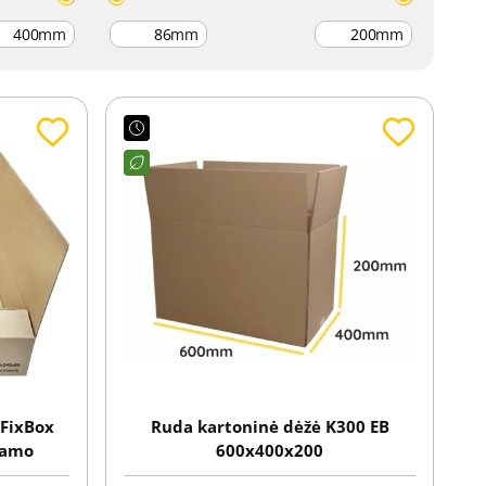
mm
mm
mm
 FixBox
Ruda kartoninė dėžė K300 EB
ojamo
600x400x200
mui