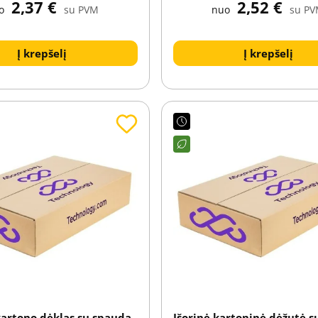
2,37 €
2,52 €
o
su PVM
nuo
su P
Į krepšelį
Į krepšelį
 kartono dėklas su spauda
Išorinė kartoninė dėžutė 