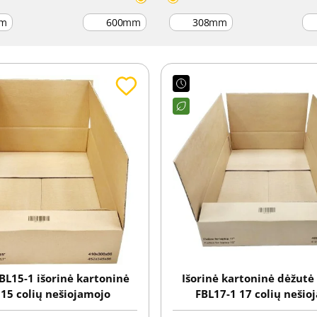
m
mm
mm
BL15-1 išorinė kartoninė
Išorinė kartoninė dėžutė
 15 colių nešiojamojo
FBL17-1 17 colių neši
piuterio siuntimui
kompiuterio siunti