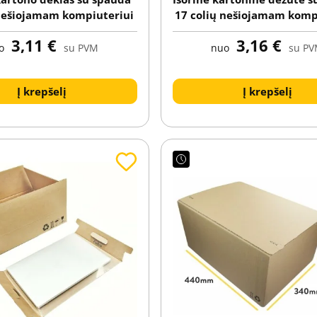
 nešiojamam kompiuteriui
17 colių nešiojamam komp
3,11 €
3,16 €
o
su PVM
nuo
su P
Į krepšelį
Į krepšelį