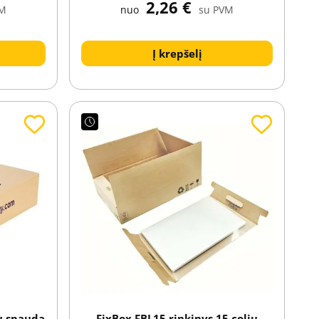
2,26 €
VM
nuo
su PVM
Į krepšelį
su spauda
FixBox FBL15 rinkinys 15 colių