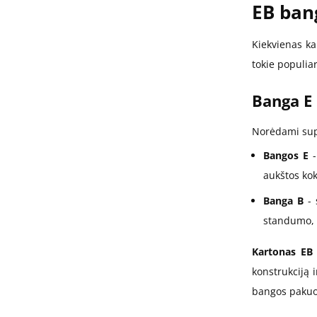
EB ban
Kiekvienas ka
tokie populia
Banga E 
Norėdami supr
Bangos E
-
aukštos kok
Banga B
- 
standumo, 
Kartonas EB 
konstrukciją 
bangos pakuo