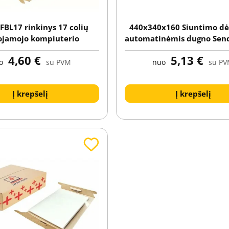
FBL17 rinkinys 17 colių
440x340x160 Siuntimo dė
ojamojo kompiuterio
automatinėmis dugno Sen
ui (kartonas + įterpė su
4,60 €
5,13 €
psauginiu plėvele)
o
su PVM
nuo
su P
Į krepšelį
Į krepšelį