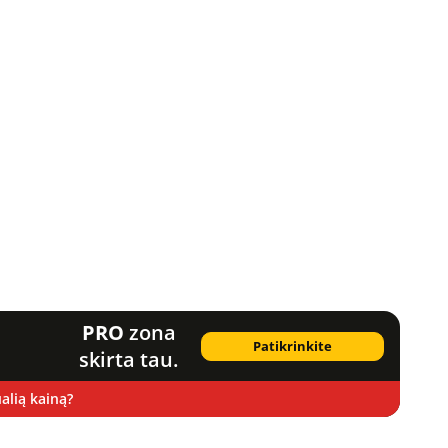
PRO
zona
Patikrinkite
skirta tau.
alią kainą?