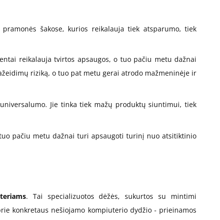
e pramonės šakose, kurios reikalauja tiek atsparumo, tiek
entai reikalauja tvirtos apsaugos, o tuo pačiu metu dažnai
ažeidimų riziką, o tuo pat metu gerai atrodo mažmeninėje ir
universalumo. Jie tinka tiek mažų produktų siuntimui, tiek
 tuo pačiu metu dažnai turi apsaugoti turinį nuo atsitiktinio
teriams
. Tai specializuotos dėžės, sukurtos su mintimi
 prie konkretaus nešiojamo kompiuterio dydžio - prieinamos