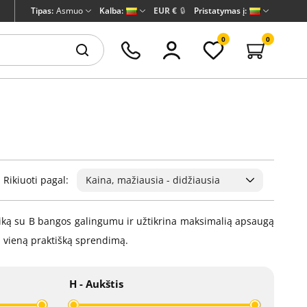
Tipas:
Asmuo
Kalba:
EUR €
🔒
Pristatymas į:
0
0
Rikiuoti pagal:
Kaina, mažiausia - didžiausia
etiką su B bangos galingumu ir užtikrina maksimalią apsaugą
į vieną praktišką sprendimą.
H - Aukštis