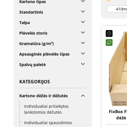
Kartono tipas
m
Standartinis
Talpa
Plėvelės storis
Gramatūra (g/m²)
Apsauginės plėvelės tipas
Spalvų paletė
KATEGORIJOS
Kartono dėžės ir dėžutės
Individualiai pritaikytos
FixBox F
lankstomos dėžutės
dėžė
Individualiai spausdintos
kom