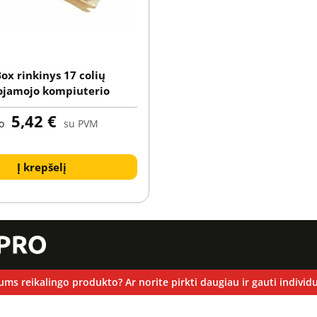
ox rinkinys 17 colių
ojamojo kompiuterio
ui (kartonas su spauda +
5,42 €
s su apsauginiu plėveliu)
o
su PVM
Į krepšelį
ums reikalingo produkto? Ar norite pirkti daugiau ir gauti individu