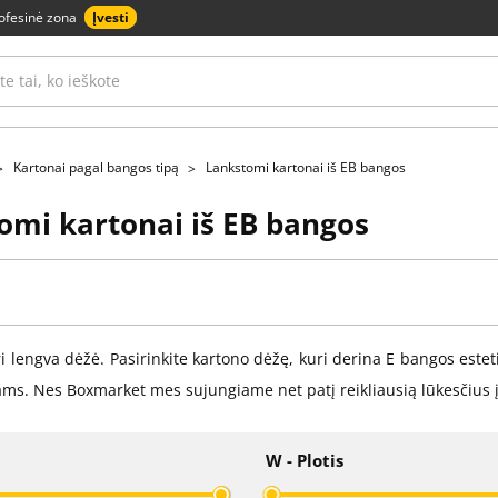
ofesinė zona
Įvesti
Kartonai pagal bangos tipą
Lankstomi kartonai iš EB bangos
omi kartonai iš EB bangos
ri lengva dėžė. Pasirinkite kartono dėžę, kuri derina E bangos est
ms. Nes Boxmarket mes sujungiame net patį reikliausią lūkesčius 
W - Plotis