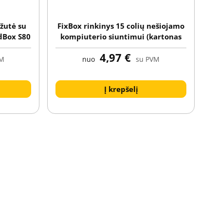
žutė su
FixBox rinkinys 15 colių nešiojamo
dBox S80
kompiuterio siuntimui (kartonas
su spauda + įterpimas su
4,97 €
apsauginiu plėvele)
VM
nuo
su PVM
Į krepšelį