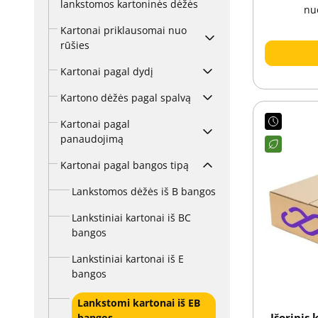
lankstomos kartoninės dėžės
nu
Kartonai priklausomai nuo
rūšies
Kartonai pagal dydį
Kartono dėžės pagal spalvą
Kartonai pagal
panaudojimą
Kartonai pagal bangos tipą
Lankstomos dėžės iš B bangos
Lankstiniai kartonai iš BC
bangos
Lankstiniai kartonai iš E
bangos
Lankstomi kartonai iš EB
Išorinis
bangos