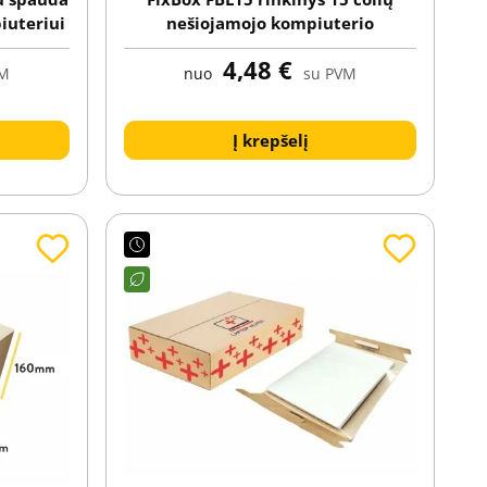
iuteriui
nešiojamojo kompiuterio
siuntimui (kartonas + įterptuvė su
4,48 €
saugančia plėvele)
VM
nuo
su PVM
Į krepšelį