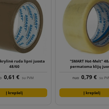
rylinė ruda lipni juosta
"SMART Hot-Melt" 48
48/60
permatoma klijų juo
0,61 €
0,79 €
o
su PVM
nuo
su P
Į krepšelį
Į krepšelį