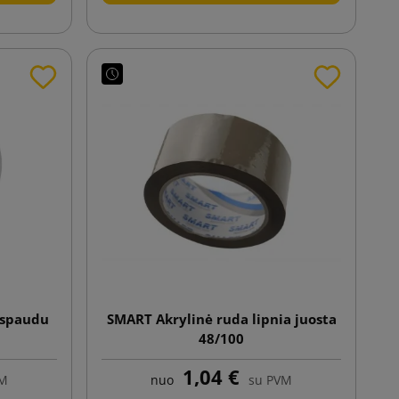
atspaudu
SMART Akrylinė ruda lipnia juosta
48/100
1,04 €
VM
nuo
su PVM