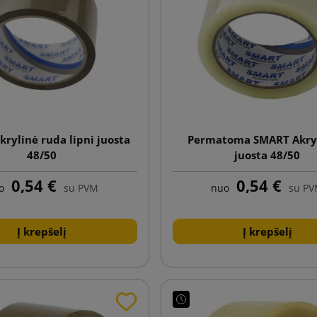
rylinė ruda lipni juosta
Permatoma SMART Akryl
48/50
juosta 48/50
0,54 €
0,54 €
o
su PVM
nuo
su P
Į krepšelį
Į krepšelį