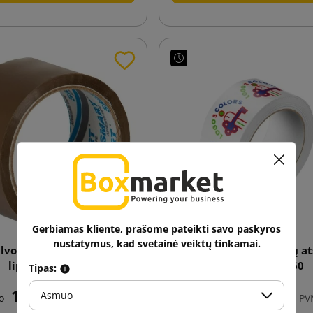
Gerbiamas kliente, prašome pateikti savo paskyros
nustatymus, kad svetainė veiktų tinkamai.
lvos SMART Solvent 48/60
Klijų juosta su 3 spalvų 
lipnia juosta
Hot-melt 48/60
Tipas:
1,02 €
1,17 €
Asmuo
o
su PVM
nuo
su P