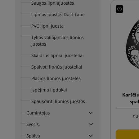
Saugos lipniajuostės
Lipnios juostos Duct Tape
PVC lipni juosta
Tylios voliojančios lipnios
juostos
Skaidrūs lipniai juosteliai
Spalvoti lipnūs juosteliai
Plačios lipnios juostelės
Įspėjimo lipdukai
Karščiu
spa
Spausdinti lipnios juostos
Gamintojas
nu
Svoris
Spalva