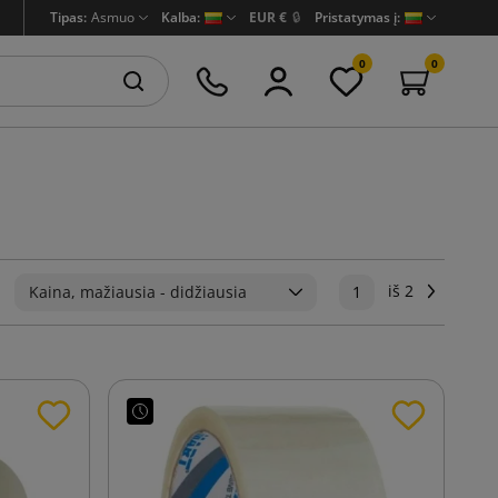
Tipas:
Asmuo
Kalba:
EUR €
🔒
Pristatymas į:
0
0
iš 2
Tęsti
:
Kaina, mažiausia - didžiausia
1