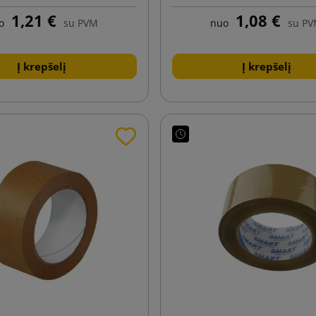
1,21 €
1,08 €
o
su PVM
nuo
su P
Į krepšelį
Į krepšelį