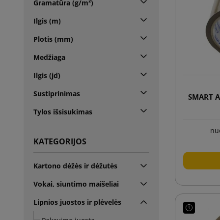
Gramatūra (g/m²)
Ilgis (m)
Plotis (mm)
Medžiaga
Ilgis (jd)
Sustiprinimas
SMART Ak
Tylos išsisukimas
nu
KATEGORIJOS
Kartono dėžės ir dėžutės
Vokai, siuntimo maišeliai
Lipnios juostos ir plėvelės