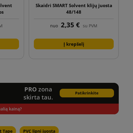
lvent
Skaidri SMART Solvent klijų juosta
os
48/148
2,35 €
VM
nuo
su PVM
Į krepšelį
sti
PRO
zona
Patikrinkite
skirta tau.
alią kainą?
t Tape
PVC lipni juosta