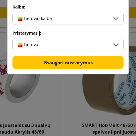
Kalba:
Į krepšelį
Į krepšelį
Lietuvių kalba
Pristatymas į:
Lietuva
Išsaugoti nustatymus
s juostelės su 3 spalvų
SMART Hot-Melt 48/60 
paudu Akrylis 48/60
spalvos lipni juost