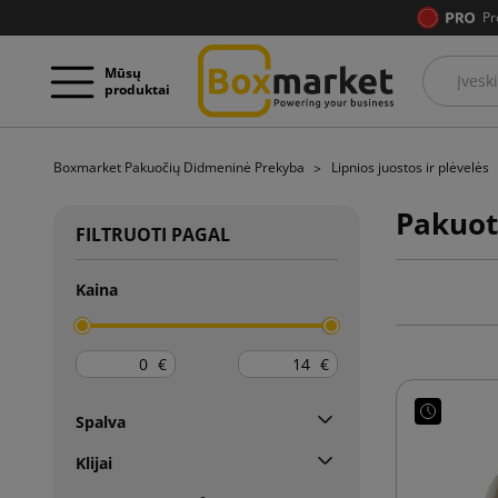
Pr
Mūsų
produktai
Boxmarket Pakuočių Didmeninė Prekyba
Lipnios juostos ir plėvelės
Pakuotė
FILTRUOTI PAGAL
Kaina
€
€
Spalva
Klijai