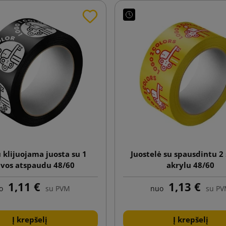
 klijuojama juosta su 1
Juostelė su spausdintu 2
lvos atspaudu 48/60
akrylu 48/60
1,11 €
1,13 €
o
su PVM
nuo
su P
Į krepšelį
Į krepšelį