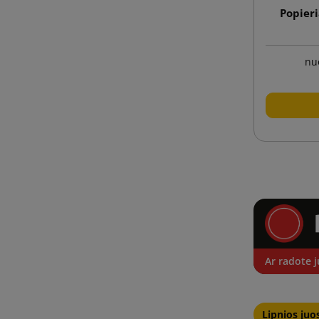
Popieri
nu
Ar radote j
Lipnios juo