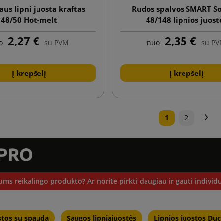
aus lipni juosta kraftas
Rudos spalvos SMART So
48/50 Hot-melt
48/148 lipnios juost
2,27 €
2,35 €
o
su PVM
nuo
su P
Į krepšelį
Į krepšelį
Tę
1
2
ums reikalingo produkto? Ar norite pirkti daugiau ir gauti individu
stos su spauda
Saugos lipniajuostės
Lipnios juostos Duc