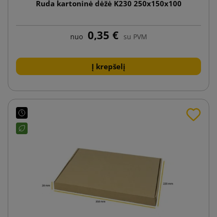
Ruda kartoninė dėžė K230 250x150x100
0,35 €
nuo
su PVM
Į krepšelį