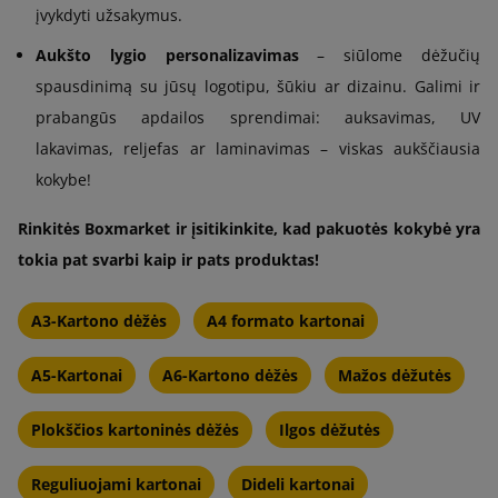
įvykdyti užsakymus.
Aukšto lygio personalizavimas
– siūlome dėžučių
spausdinimą su jūsų logotipu, šūkiu ar dizainu. Galimi ir
prabangūs apdailos sprendimai: auksavimas, UV
lakavimas, reljefas ar laminavimas – viskas aukščiausia
kokybe!
Rinkitės Boxmarket ir įsitikinkite, kad pakuotės kokybė yra
tokia pat svarbi kaip ir pats produktas!
A3-Kartono dėžės
A4 formato kartonai
A5-Kartonai
A6-Kartono dėžės
Mažos dėžutės
Plokščios kartoninės dėžės
Ilgos dėžutės
Reguliuojami kartonai
Dideli kartonai