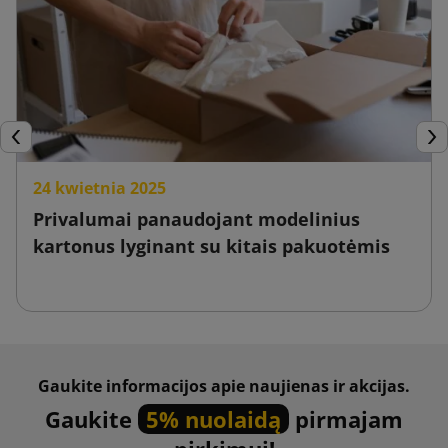
Ankstesnis
Tęs
24 kwietnia 2025
Privalumai panaudojant modelinius
kartonus lyginant su kitais pakuotėmis
Gaukite informacijos apie naujienas ir akcijas.
Gaukite
5% nuolaidą
pirmajam