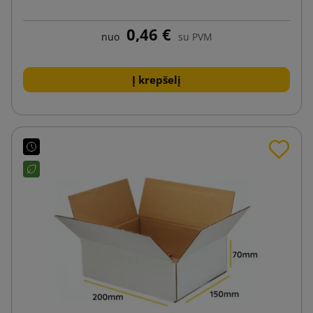
0,46 €
nuo
su PVM
Į krepšelį