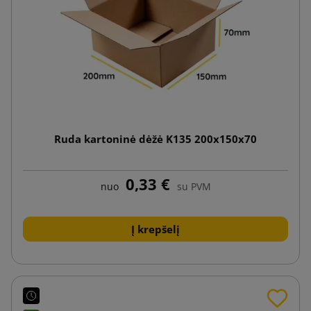
Ruda kartoninė dėžė K135 200x150x70
0,33 €
nuo
su PVM
Į krepšelį