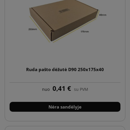
Ruda pašto dėžutė D90 250x175x40
0,41 €
nuo
su PVM
Nėra sandėlyje