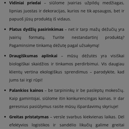
Vidiniai priedai
– siūlome įvairias užpildų medžiagas,
lipnias juostas ir dekoracijas, kurios ne tik apsaugos, bet ir
papuoš jūsų produktą iš vidaus.
Platus dydžių pasirinkimas
– net ir tarp mažų dėžučių yra
įvairių formatų. Turite nestandartinį produktą?
Pagaminsime tinkamą dėžutę pagal užsakymą!
Draugiškumas aplinkai
– mūsų dėžutės yra visiškai
biologiškai skaidžios ir tinkamos perdirbimui. Vis daugiau
klientų vertina ekologiškus sprendimus – parodykite, kad
jums tai irgi rūpi!
Palankios kainos
– be tarpininkų ir be paslėptų mokesčių.
Kaip gamintojai, siūlome itin konkurencingas kainas. Ir dar
geresnius pasiūlymus rasite mūsų išpardavimų skyriuje!
Greitas pristatymas
– versle svarbus kiekvienas laikas. Dėl
efektyvios logistikos ir sandėlio likučių galime greitai