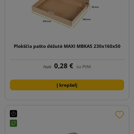
Plokščia pašto dėžutė MAXI MBKA5 230x160x50
0,28 €
nuo
su PVM
Į krepšelį