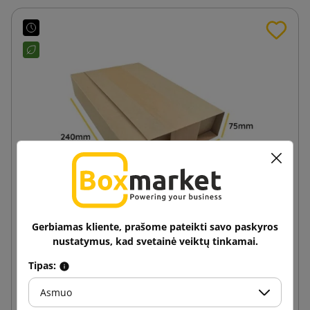
Gerbiamas kliente, prašome pateikti savo paskyros
Kryžminis pakavimas - Multimail 240x175x75
nustatymus, kad svetainė veiktų tinkamai.
Tipas:
0,16 €
nuo
su PVM
Asmuo