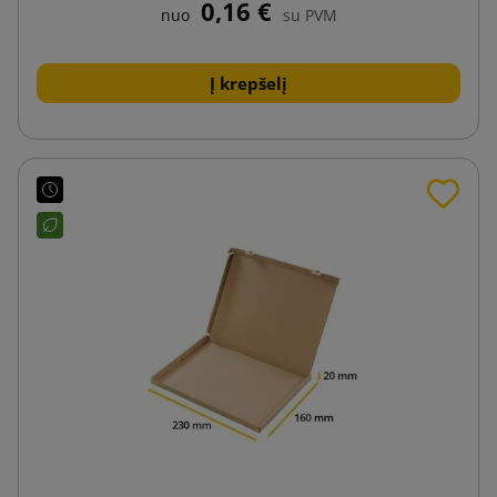
0,16 €
nuo
su PVM
Į krepšelį