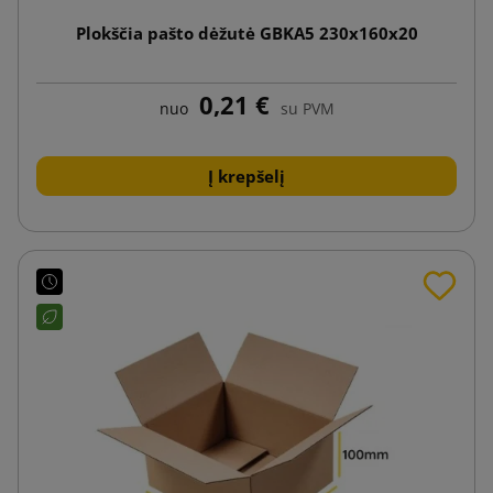
Plokščia pašto dėžutė GBKA5 230x160x20
0,21 €
nuo
su PVM
Į krepšelį