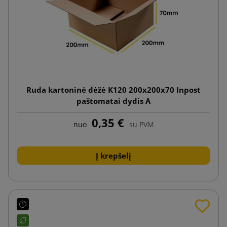
Ruda kartoninė dėžė K120 200x200x70 Inpost
paštomatai dydis A
0,35 €
nuo
su PVM
Į krepšelį