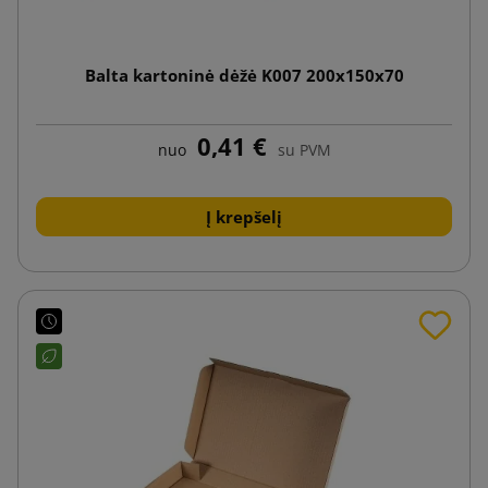
Balta kartoninė dėžė K007 200x150x70
0,41 €
nuo
su PVM
Į krepšelį