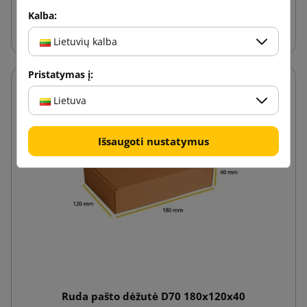
Kalba:
Į krepšelį
Lietuvių kalba
Pristatymas į:
Lietuva
Išsaugoti nustatymus
Ruda pašto dėžutė D70 180x120x40