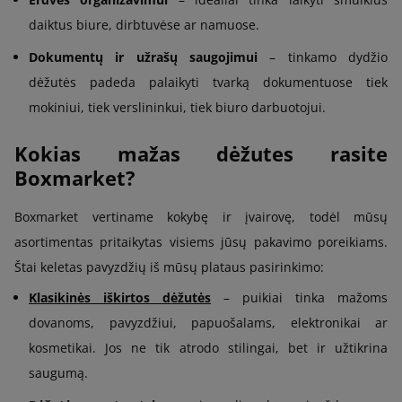
daiktus biure, dirbtuvėse ar namuose.
Dokumentų ir užrašų saugojimui
– tinkamo dydžio
dėžutės padeda palaikyti tvarką dokumentuose tiek
mokiniui, tiek verslininkui, tiek biuro darbuotojui.
Kokias mažas dėžutes rasite
Boxmarket?
Boxmarket vertiname kokybę ir įvairovę, todėl mūsų
asortimentas pritaikytas visiems jūsų pakavimo poreikiams.
Štai keletas pavyzdžių iš mūsų plataus pasirinkimo:
Klasikinės iškirtos dėžutės
– puikiai tinka mažoms
dovanoms, pavyzdžiui, papuošalams, elektronikai ar
kosmetikai. Jos ne tik atrodo stilingai, bet ir užtikrina
saugumą.