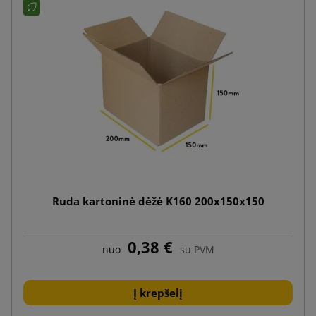
Ruda kartoninė dėžė K160 200x150x150
0,38 €
nuo
su PVM
Į krepšelį