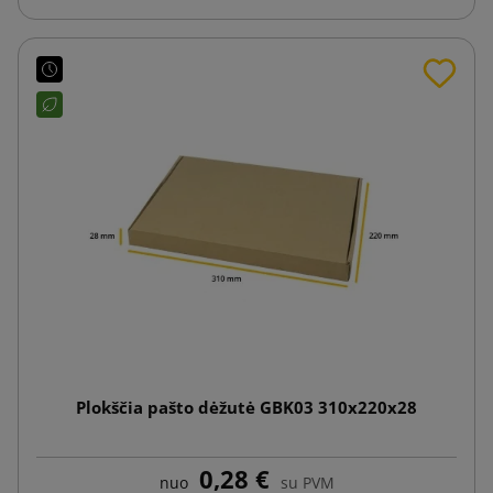
Plokščia pašto dėžutė GBK03 310x220x28
0,28 €
nuo
su PVM