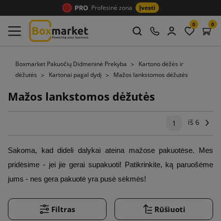
Profesinė zona
Įvesti
0
0
Boxmarket Pakuočių Didmeninė Prekyba
Kartono dėžės ir
dėžutės
Kartonai pagal dydį
Mažos lankstomos dėžutės
Mažos lankstomos dėžutės
iš 6
Tęs
1
Sakoma, kad dideli dalykai ateina mažose pakuotėse. Mes 
pridėsime - jei jie gerai supakuoti! Patikrinkite, ką paruošėme 
jums - nes gera pakuotė yra pusė sėkmės!
Filtras
Rūšiuoti