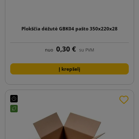
Plokščia dėžutė GBK04 pašto 350x220x28
0,30 €
nuo
su PVM
Į krepšelį