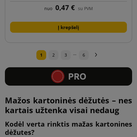
0,47 €
nuo
su PVM
Į krepšelį
…
Tęsti
1
2
3
6
Mažos kartoninės dėžutės – nes
kartais užtenka visai nedaug
Kodėl verta rinktis mažas kartonines
dėžutes?