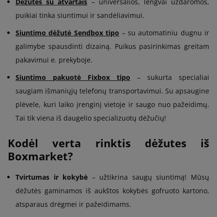
Dėžutės su atvartais
– universalios, lengvai uždaromos,
puikiai tinka siuntimui ir sandėliavimui.
Siuntimo dėžutė Sendbox tipo
– su automatiniu dugnu ir
galimybe spausdinti dizainą. Puikus pasirinkimas greitam
pakavimui e. prekyboje.
Siuntimo pakuotė Fixbox tipo
– sukurta specialiai
saugiam išmaniųjų telefonų transportavimui. Su apsaugine
plėvele, kuri laiko įrenginį vietoje ir saugo nuo pažeidimų.
Tai tik viena iš daugelio specializuotų dėžučių!
Kodėl verta rinktis dėžutes iš
Boxmarket?
Tvirtumas ir kokybė
– užtikrina saugų siuntimą! Mūsų
dėžutės gaminamos iš aukštos kokybės gofruoto kartono,
atsparaus drėgmei ir pažeidimams.