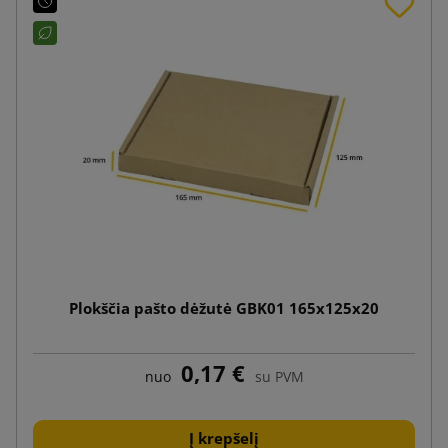
Plokščia pašto dėžutė GBK01 165x125x20
0,17 €
nuo
su PVM
Į krepšelį