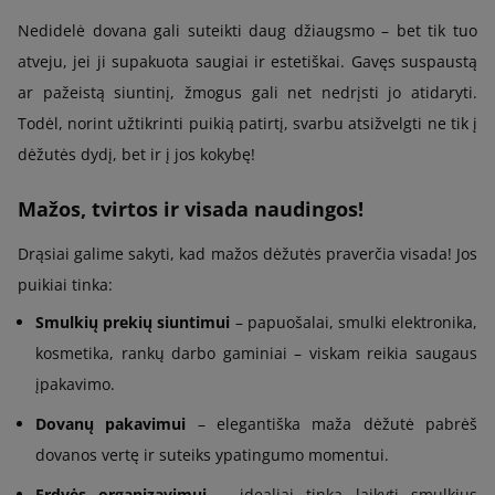
Nedidelė dovana gali suteikti daug džiaugsmo – bet tik tuo
atveju, jei ji supakuota saugiai ir estetiškai. Gavęs suspaustą
ar pažeistą siuntinį, žmogus gali net nedrįsti jo atidaryti.
Todėl, norint užtikrinti puikią patirtį, svarbu atsižvelgti ne tik į
dėžutės dydį, bet ir į jos kokybę!
Mažos, tvirtos ir visada naudingos!
Drąsiai galime sakyti, kad mažos dėžutės praverčia visada! Jos
puikiai tinka:
Smulkių prekių siuntimui
– papuošalai, smulki elektronika,
kosmetika, rankų darbo gaminiai – viskam reikia saugaus
įpakavimo.
Dovanų pakavimui
– elegantiška maža dėžutė pabrėš
dovanos vertę ir suteiks ypatingumo momentui.
Erdvės organizavimui
– idealiai tinka laikyti smulkius