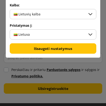
Kalba:
Lietuvių kalba
Pristatymas į:
Lietuva
Išsaugoti nustatymus
Perskaičiau ir pritariu
Parduotuvės sąlygos
ir sąlygos ir
Privatumo politika.