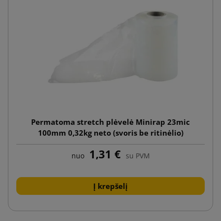
Permatoma stretch plėvelė Minirap 23mic
100mm 0,32kg neto (svoris be ritinėlio)
1,31 €
nuo
su PVM
Į krepšelį