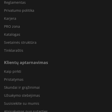
Reglamentas
Privatumo politika
Karjera
PRO zona
Katalogas
Svetainės struktūra
Tinklaraštis
Klientų aptarnavimas
Kaip pirkti
Pristatymas
Skundai ir grąžinimai
Užsakymo stebėjimas
Susisiekite su mumis
Atsisakymas nuo sutarties