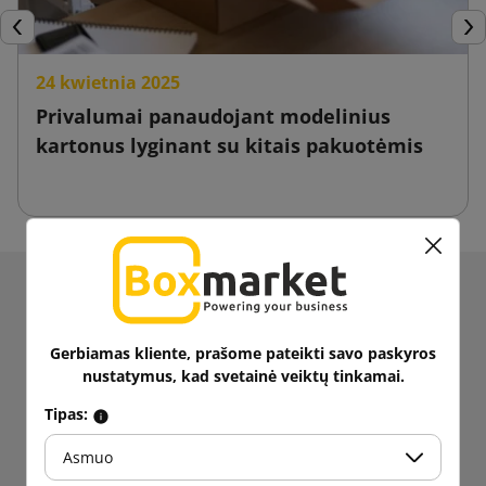
Ankstesnis
Tęs
24 kwietnia 2025
Privalumai panaudojant modelinius
kartonus lyginant su kitais pakuotėmis
Gaukite informacijos apie naujienas ir akcijas.
Gaukite
5% nuolaidą
pirmajam
Gerbiamas kliente, prašome pateikti savo paskyros
pirkimui!
nustatymus, kad svetainė veiktų tinkamai.
Sekite naujienas!
Tipas:
Asmuo