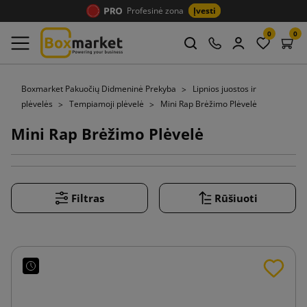
Profesinė zona
Įvesti
0
0
Boxmarket Pakuočių Didmeninė Prekyba
Lipnios juostos ir
plėvelės
Tempiamoji plėvelė
Mini Rap Brėžimo Plėvelė
Mini Rap Brėžimo Plėvelė
Filtras
Rūšiuoti