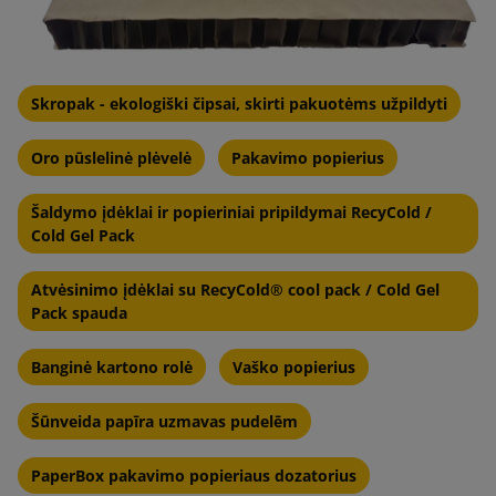
Skropak - ekologiški čipsai, skirti pakuotėms užpildyti
Oro pūslelinė plėvelė
Pakavimo popierius
Šaldymo įdėklai ir popieriniai pripildymai RecyCold /
Cold Gel Pack
Atvėsinimo įdėklai su RecyCold® cool pack / Cold Gel
Pack spauda
Banginė kartono rolė
Vaško popierius
Šūnveida papīra uzmavas pudelēm
PaperBox pakavimo popieriaus dozatorius