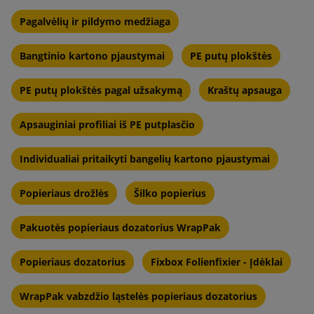
Pagalvėlių ir pildymo medžiaga
Bangtinio kartono pjaustymai
PE putų plokštės
PE putų plokštės pagal užsakymą
Kraštų apsauga
Apsauginiai profiliai iš PE putplasčio
Individualiai pritaikyti bangelių kartono pjaustymai
Popieriaus drožlės
Šilko popierius
Pakuotės popieriaus dozatorius WrapPak
Popieriaus dozatorius
Fixbox Folienfixier - Įdėklai
WrapPak vabzdžio ląstelės popieriaus dozatorius