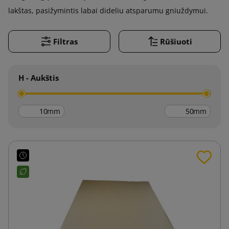
lakštas, pasižymintis labai dideliu atsparumu gniuždymui.
Filtras
Rūšiuoti
H - Aukštis
mm
mm