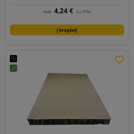
4,24 €
nuo
su PVM
Į krepšelį