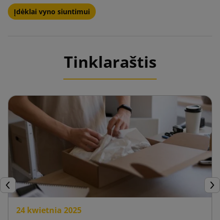
Įdėklai vyno siuntimui
Tinklaraštis
Ankstesnis
Tęs
24 kwietnia 2025