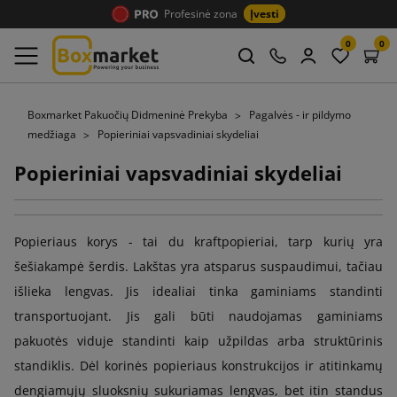
Profesinė zona
Įvesti
0
0
Boxmarket Pakuočių Didmeninė Prekyba
Pagalvės - ir pildymo
medžiaga
Popieriniai vapsvadiniai skydeliai
Popieriniai vapsvadiniai skydeliai
Popieriaus korys - tai du kraftpopieriai, tarp kurių yra
šešiakampė šerdis. Lakštas yra atsparus suspaudimui, tačiau
išlieka lengvas. Jis idealiai tinka gaminiams standinti
transportuojant. Jis gali būti naudojamas gaminiams
pakuotės viduje standinti kaip užpildas arba struktūrinis
standiklis. Dėl korinės popieriaus konstrukcijos ir atitinkamų
dengiamųjų sluoksnių sukuriamas lengvas, bet itin standus