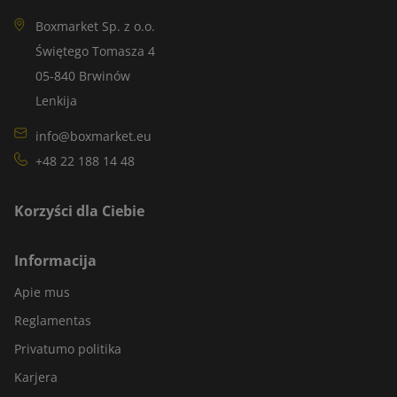
Boxmarket Sp. z o.o.
Świętego Tomasza 4
05-840 Brwinów
Lenkija
info@boxmarket.eu
+48 22 188 14 48
Korzyści dla Ciebie
Informacija
Apie mus
Reglamentas
Privatumo politika
Karjera