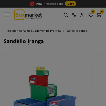
Profesinė zona
Įvesti
0
0
Boxmarket Pakuočių Didmeninė Prekyba
Sandėlio įranga
Sandėlio įranga