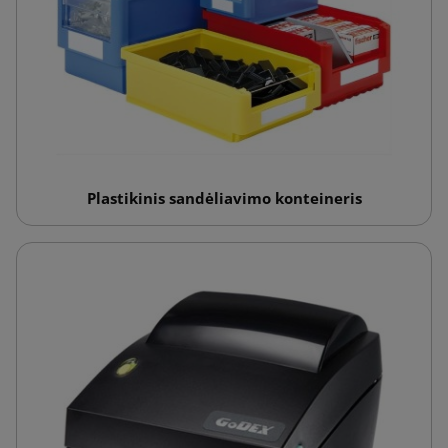
Plastikinis sandėliavimo konteineris