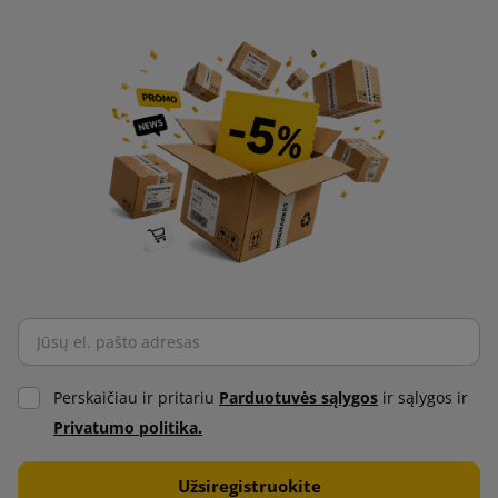
procesui svarbiausia yra greitis ir efektyvumas.
Etikečių spausdintuvai supaprastina pardavimo ir išsiuntimo
procesą integruodami su sandėlio valdymo sistemomis.
Tiesioginis ryšys su duomenų baze automatizuoja šias
užduotis, gerokai pagreitindamas kasdienį darbą.
Kartono lentynos
Kartoninės lentynos pasižymi moduline konstrukcija, kuri
leidžia greitai ir intuityviai konfigūruoti jų dydį pagal
poreikius. Tai idealus sprendimas kosmetikos, drabužių,
valymo priemonių ar kitų produktų laikymui.
Perskaičiau ir pritariu
Parduotuvės sąlygos
ir sąlygos ir
Kartoninės lentynos yra lengvos, todėl jas lengva perkelti ar
Privatumo politika.
modifikuoti. Nepaisant nedidelio svorio, jos yra labai tvirtos.
Kadangi naudojamas aukštos kokybės kartonas, lentynos yra
stabilios ir atlaiko dideles apkrovas.