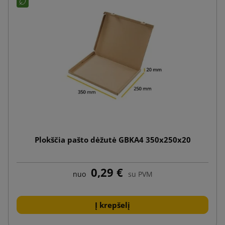
Plokščia pašto dėžutė GBKA4 350x250x20
0,29 €
nuo
su PVM
Į krepšelį