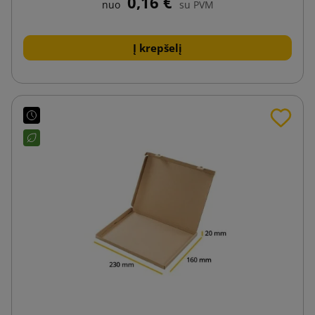
0,16 €
nuo
su PVM
Į krepšelį