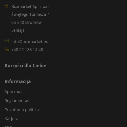
Boxmarket Sp. z o.o.
Świętego Tomasza 4
05-840 Brwinów
Lenkija
info@boxmarket.eu
+48 22 188 14 48
Korzyści dla Ciebie
Informacija
Apie mus
Reglamentas
Privatumo politika
Karjera