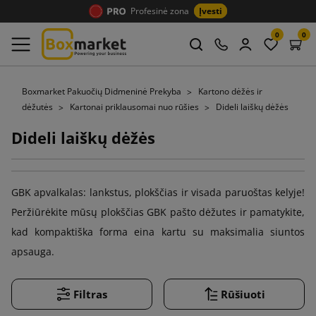
Profesinė zona
Įvesti
0
0
Boxmarket Pakuočių Didmeninė Prekyba
Kartono dėžės ir
dėžutės
Kartonai priklausomai nuo rūšies
Dideli laiškų dėžės
Dideli laiškų dėžės
GBK apvalkalas: lankstus, plokščias ir visada paruoštas kelyje!
Peržiūrėkite mūsų plokščias GBK pašto dėžutes ir pamatykite,
kad kompaktiška forma eina kartu su maksimalia siuntos
apsauga.
Filtras
Rūšiuoti