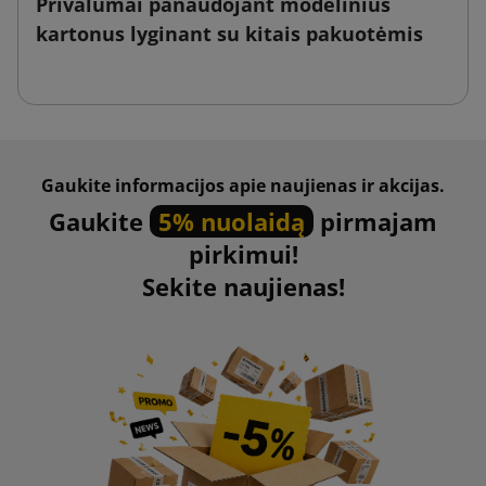
Privalumai panaudojant modelinius
kartonus lyginant su kitais pakuotėmis
Gaukite informacijos apie naujienas ir akcijas.
Gaukite
5% nuolaidą
pirmajam
pirkimui!
Sekite naujienas!