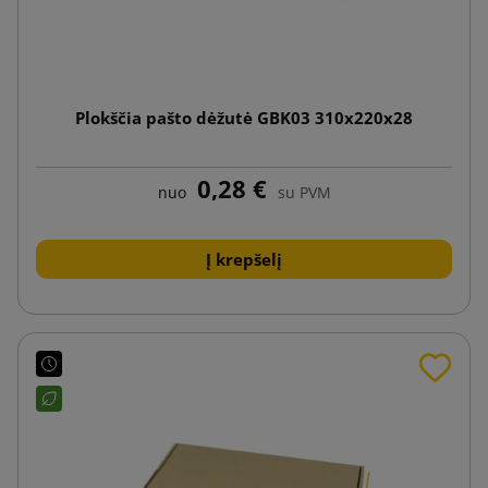
Plokščia pašto dėžutė GBK03 310x220x28
0,28 €
nuo
su PVM
Į krepšelį