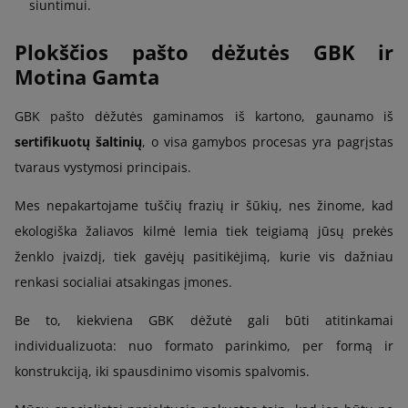
siuntimui.
Plokščios pašto dėžutės GBK ir
Motina Gamta
GBK pašto dėžutės gaminamos iš kartono, gaunamo iš
sertifikuotų šaltinių
, o visa gamybos procesas yra pagrįstas
tvaraus vystymosi principais.
Mes nepakartojame tuščių frazių ir šūkių, nes žinome, kad
ekologiška žaliavos kilmė lemia tiek teigiamą jūsų prekės
ženklo įvaizdį, tiek gavėjų pasitikėjimą, kurie vis dažniau
renkasi socialiai atsakingas įmones.
Be to, kiekviena GBK dėžutė gali būti atitinkamai
individualizuota: nuo formato parinkimo, per formą ir
konstrukciją, iki spausdinimo visomis spalvomis.