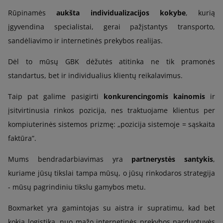
Rūpinamės
aukšta individualizacijos kokybe
, kurią
įgyvendina specialistai, gerai pažįstantys transporto,
sandėliavimo ir internetinės prekybos realijas.
Dėl to mūsų GBK dėžutės atitinka ne tik pramonės
standartus, bet ir individualius klientų reikalavimus.
Taip pat galime pasigirti
konkurencingomis kainomis
ir
įsitvirtinusia rinkos pozicija, nes traktuojame klientus per
kompiuterinės sistemos prizmę: „pozicija sistemoje = sąskaita
faktūra”.
Mums bendradarbiavimas yra
partnerystės santykis
,
kuriame jūsų tikslai tampa mūsų, o jūsų rinkodaros strategija
- mūsų pagrindiniu tikslu gamybos metu.
Boxmarket yra gamintojas su aistra ir supratimu, kad bet
kokia logistika, nuo mažo internetinės prekybos parduotuvės