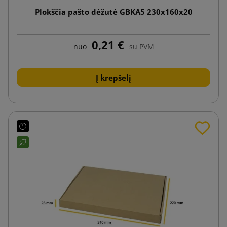
Plokščia pašto dėžutė GBKA5 230x160x20
0,21 €
nuo
su PVM
Į krepšelį