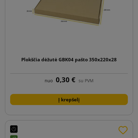
Plokščia dėžutė GBK04 pašto 350x220x28
0,30 €
nuo
su PVM
Į krepšelį