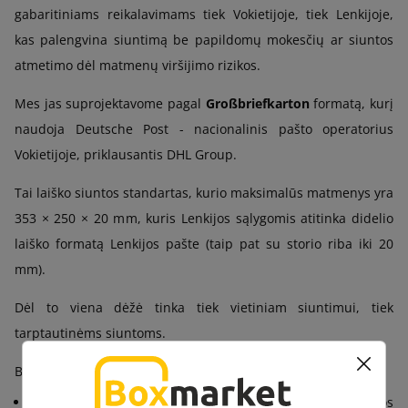
gabaritiniams reikalavimams tiek Vokietijoje, tiek Lenkijoje,
kas palengvina siuntimą be papildomų mokesčių ar siuntos
atmetimo dėl matmenų viršijimo rizikos.
Mes jas suprojektavome pagal
Großbriefkarton
formatą, kurį
naudoja Deutsche Post - nacionalinis pašto operatorius
Vokietijoje, priklausantis DHL Group.
Tai laiško siuntos standartas, kurio maksimalūs matmenys yra
353 × 250 × 20 mm, kuris Lenkijos sąlygomis atitinka didelio
laiško formatą Lenkijos pašte (taip pat su storio riba iki 20
mm).
Dėl to viena dėžė tinka tiek vietiniam siuntimui, tiek
tarptautinėms siuntoms.
Be to, mūsų pašto dėžes GBK pasižymi:
Tvirta konstrukcija
– jos pagamintos iš atsparios