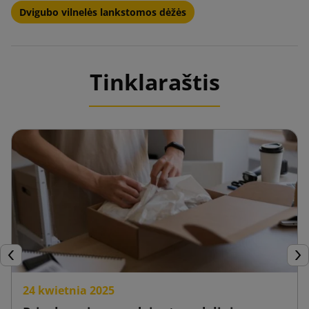
Dvigubo vilnelės lankstomos dėžės
Tinklaraštis
Ankstesnis
Tęs
24 kwietnia 2025