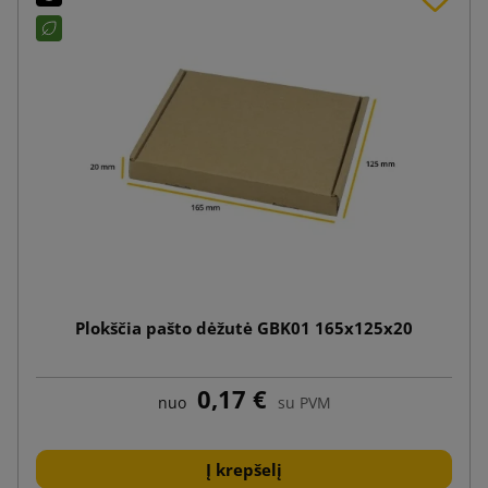
Plokščia pašto dėžutė GBK01 165x125x20
0,17 €
nuo
su PVM
Į krepšelį