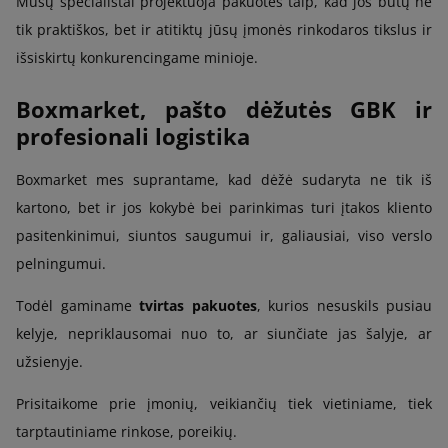
Mūsų specialistai projektuoja pakuotes taip, kad jos būtų ne
tik praktiškos, bet ir atitiktų jūsų įmonės rinkodaros tikslus ir
išsiskirtų konkurencingame minioje.
Boxmarket, pašto dėžutės GBK ir
profesionali logistika
Boxmarket mes suprantame, kad dėžė sudaryta ne tik iš
kartono, bet ir jos kokybė bei parinkimas turi įtakos kliento
pasitenkinimui, siuntos saugumui ir, galiausiai, viso verslo
pelningumui.
Todėl gaminame
tvirtas pakuotes
, kurios nesuskils pusiau
kelyje, nepriklausomai nuo to, ar siunčiate jas šalyje, ar
užsienyje.
Prisitaikome prie įmonių, veikiančių tiek vietiniame, tiek
tarptautiniame rinkose, poreikių.