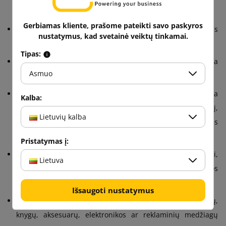
suslėgimui ir pažeidimams trisluoksnės E kartono.
Gerbiamas kliente, prašome pateikti savo paskyros
Kompaktiški matmenys
– minimalizuoja tuščią erdvę, kas
nustatymus, kad svetainė veiktų tinkamai.
lemia mažesnes siuntimo išlaidas.
Tipas:
Lengvas surinkimas
– intuityvi konstrukcija palengvina
Asmuo
greitą siuntos paruošimą siuntimui.
Estetiškas išvaizda
– neutralus kraftinis rudis, galima
Kalba:
palikti natūralioje versijoje, pabrėžiant jo ekologinį pobūdį,
Lietuvių kalba
arba individualizuoti spausdintuvą, išryškindamas prekės
ženklo matomumą.
Pristatymas į:
Ekologiškos medžiagos
– visiškai tinkamos perdirbimui,
Lietuva
atitinka tvarumo pakavimo ir protingos, ateities logistikos
ECO tendencijas.
Išsaugoti nustatymus
Universali paskirtis
– idealios dokumentų, drabužių,
knygų, aksesuarų, elektronikos ar reklaminių medžiagų