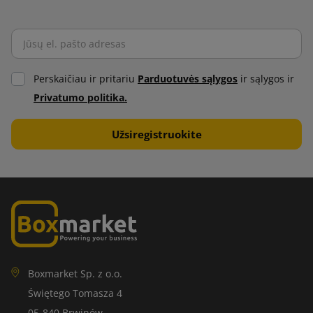
Perskaičiau ir pritariu
Parduotuvės sąlygos
ir sąlygos ir
Privatumo politika.
Boxmarket Sp. z o.o.
Świętego Tomasza 4
05-840 Brwinów