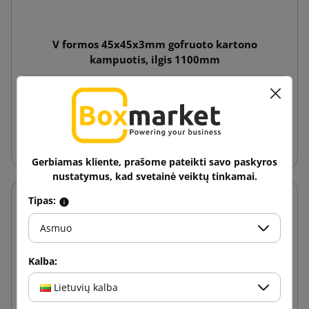
V formos 45x45x3mm gofruoto kartono
kampuotis, ilgis 1100mm
0,45 €
nuo
su PVM
Į krepšelį
Gerbiamas kliente, prašome pateikti savo paskyros
nustatymus, kad svetainė veiktų tinkamai.
Tipas:
Asmuo
Kalba:
Lietuvių kalba