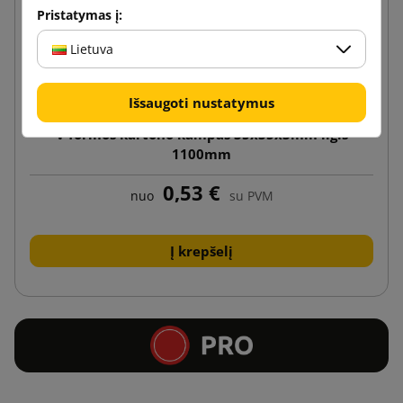
Pristatymas į:
Lietuva
Išsaugoti nustatymus
V formos kartono kampas 35x35x3mm ilgis
1100mm
0,53 €
nuo
su PVM
Į krepšelį