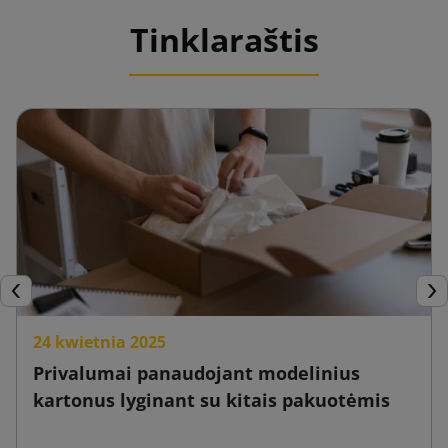
Tinklaraštis
Ankstesnis
Tęs
24 kwietnia 2025
Privalumai panaudojant modelinius
kartonus lyginant su kitais pakuotėmis