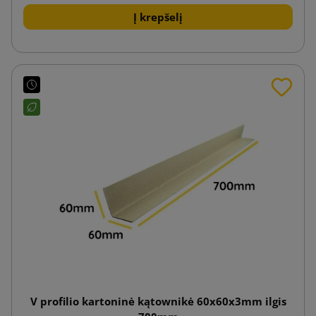
Į krepšelį
V profilio kartoninė kątownikė 60x60x3mm ilgis