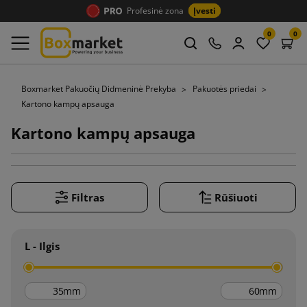
Profesinė zona
Įvesti
0
0
Boxmarket Pakuočių Didmeninė Prekyba
Pakuotės priedai
Kartono kampų apsauga
Kartono kampų apsauga
Filtras
Rūšiuoti
L - Ilgis
mm
mm