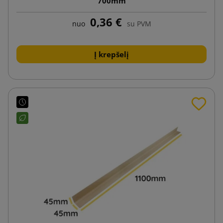
700mm
0,36 €
nuo
su PVM
Į krepšelį