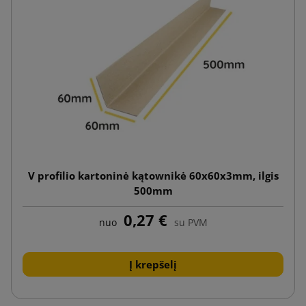
V profilio kartoninė kątownikė 60x60x3mm, ilgis
500mm
0,27 €
nuo
su PVM
Į krepšelį