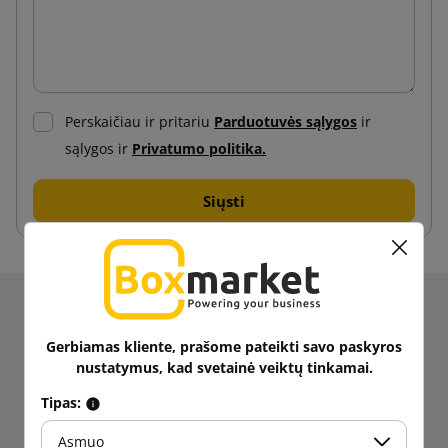
Perskaičiau ir pritariu
Parduotuvės sąlygos
ir
sąlygos ir
Privatumo politika.
Gaukite informacijos apie naujienas ir akcijas.
Gaukite
5% nuolaidą
pirmajam
Gerbiamas kliente, prašome pateikti savo paskyros
nustatymus, kad svetainė veiktų tinkamai.
pirkimui!
Sekite naujienas!
Tipas:
Asmuo