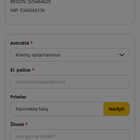
REGON: 525464629
NIP: 5342665136
*
Antraštė
*
El. paštas
Priedas
Pasirinkite failą
*
Žinutė