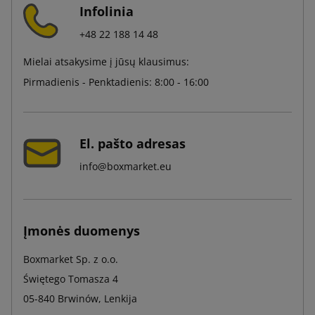
Infolinia
+48 22 188 14 48
Mielai atsakysime į jūsų klausimus:
Pirmadienis - Penktadienis: 8:00 - 16:00
El. pašto adresas
info@boxmarket.eu
Įmonės duomenys
Boxmarket Sp. z o.o.
Świętego Tomasza 4
05-840 Brwinów, Lenkija