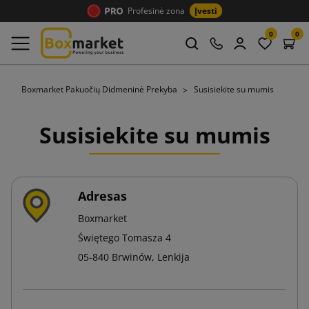
Profesinė zona
Įvesti
0
0
Boxmarket Pakuočių Didmeninė Prekyba
Susisiekite su mumis
Susisiekite su mumis
Adresas
Boxmarket
Świętego Tomasza 4
05-840 Brwinów, Lenkija