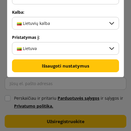
Kalba:
Lietuvių kalba
Pristatymas į:
Lietuva
Išsaugoti nustatymus
Perskaičiau ir pritariu
Parduotuvės sąlygos
ir sąlygos ir
Privatumo politika.