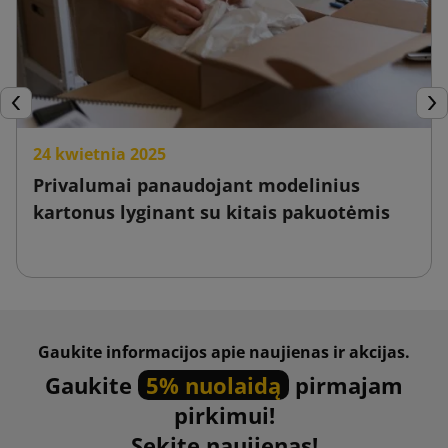
Ankstesnis
Tęs
24 kwietnia 2025
Privalumai panaudojant modelinius
kartonus lyginant su kitais pakuotėmis
Gaukite informacijos apie naujienas ir akcijas.
Gaukite
5% nuolaidą
pirmajam
pirkimui!
Sekite naujienas!