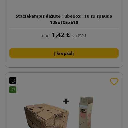
Stačiakampis dėžutė TubeBox T10 su spauda
105x105x610
1,42 €
nuo
su PVM
Į krepšelį