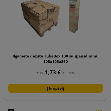
Ilgametė dėžutė TubeBox T30 su spausdinimu
105x105x860
1,73 €
nuo
su PVM
Į krepšelį