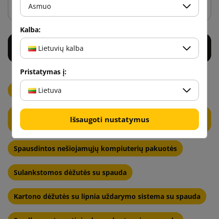
Asmuo
Kalba:
Lietuvių kalba
Pristatymas į:
Sulankstomos dėžės su spauda
Lietuva
Sulankstomos kartoninės dėžės pagal matmenis su
Išsaugoti nustatymus
spauda
Spausdintos nešiojamųjų kompiuterių pakuotės
Sulankstomos dėžutės su spauda
Kartono dėžutės su lipnia uždarymo sistema su spauda