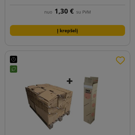
1,30 €
nuo
su PVM
Į krepšelį