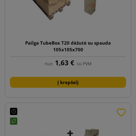
Pailga TubeBox T20 dėžutė su spauda
105x105x700
1,63 €
nuo
su PVM
Į krepšelį