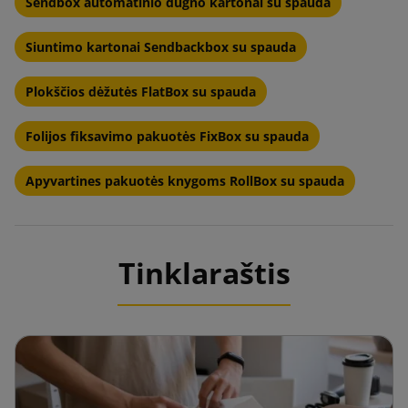
Sendbox automatinio dugno kartonai su spauda
Siuntimo kartonai Sendbackbox su spauda
Plokščios dėžutės FlatBox su spauda
Folijos fiksavimo pakuotės FixBox su spauda
Apyvartines pakuotės knygoms RollBox su spauda
Tinklaraštis