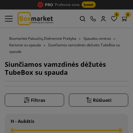
Profesinė zona
Įvesti
0
0
Boxmarket Pakuočių Didmeninė Prekyba
Spaudos centras
Kartonai su spauda
Siunčiamos vamzdinės dėžutės TubeBox su
spauda
Siunčiamos vamzdinės dėžutės
TubeBox su spauda
Filtras
Rūšiuoti
H - Aukštis