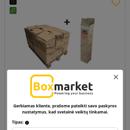
Ilgametė dėžutė TubeBox T40 su atspaudu
105x105x1100
Gerbiamas kliente, prašome pateikti savo paskyros
2,03 €
nuo
su PVM
nustatymus, kad svetainė veiktų tinkamai.
Tipas:
Į krepšelį