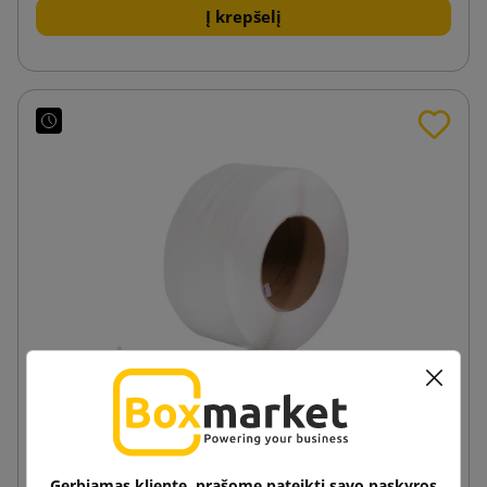
Į krepšelį
PP pakavimo juostos BK 16x1500m/80m
Gerbiamas kliente, prašome pateikti savo paskyros