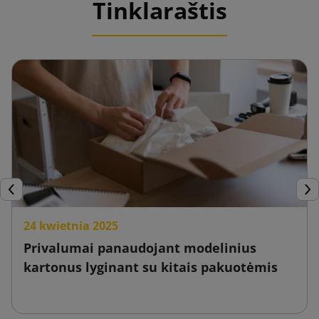
Tinklaraštis
Ankstesnis
Tęs
24 kwietnia 2025
Privalumai panaudojant modelinius
kartonus lyginant su kitais pakuotėmis