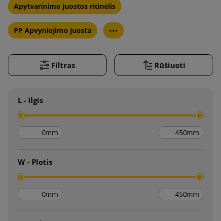
Apytvarinimo juostos ritinėlis
...
PP Apvyniojimo juosta
Filtras
Rūšiuoti
L - Ilgis
mm
mm
W - Plotis
mm
mm