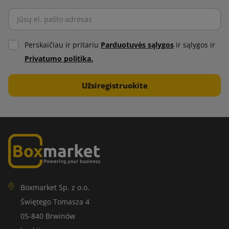
Perskaičiau ir pritariu
Parduotuvės sąlygos
ir sąlygos ir
Privatumo politika.
Boxmarket Sp. z o.o.
Świętego Tomasza 4
05-840 Brwinów