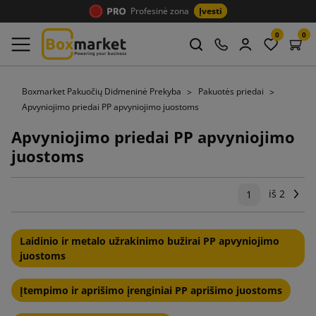
Profesinė zona
Įvesti
0
0
Boxmarket Pakuočių Didmeninė Prekyba
Pakuotės priedai
Apvyniojimo priedai PP apvyniojimo juostoms
Apvyniojimo priedai PP apvyniojimo
juostoms
iš 2
Tęs
1
Laidinio ir metalo užrakinimo bužirai PP apvyniojimo
juostoms
Įtempimo ir aprišimo įrenginiai PP aprišimo juostoms