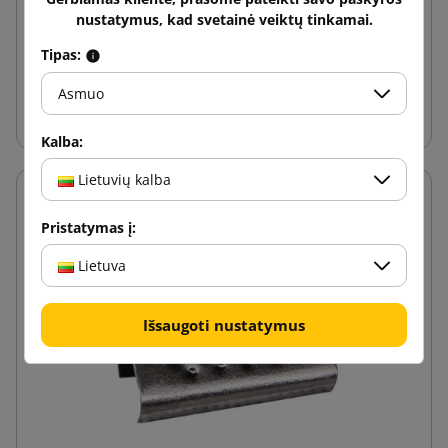
nustatymus, kad svetainė veiktų tinkamai.
83,94 €
nuo
su PVM
Tipas:
Asmuo
Į krepšelį
Kalba:
Lietuvių kalba
Pristatymas į:
Lietuva
Išsaugoti nustatymus