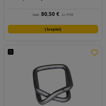
80,50 €
nuo
su PVM
Į krepšelį