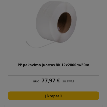
PP pakavimo juostos BK 12x2800m/60m
77,97 €
nuo
su PVM
Į krepšelį