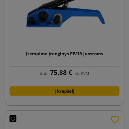
Įtempimo įrenginys PP/16 juostoms
75,88 €
nuo
su PVM
Į krepšelį