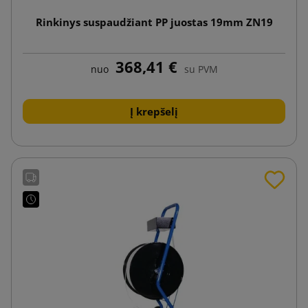
Rinkinys suspaudžiant PP juostas 19mm ZN19
368,41 €
nuo
su PVM
Į krepšelį