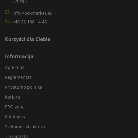
Lenkija
info@boxmarket.eu
+48 22 188 14 48
Korzyści dla Ciebie
Informacija
Apie mus
Reglamentas
Privatumo politika
Karjera
PRO zona
Katalogas
Svetainės struktūra
Tinklaraštis