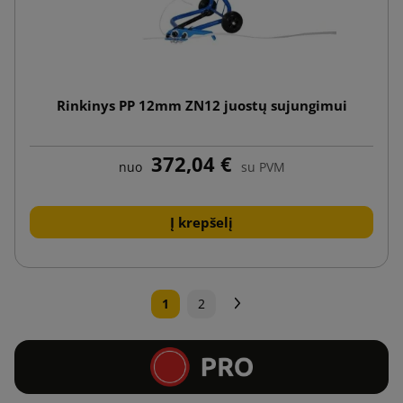
Rinkinys PP 12mm ZN12 juostų sujungimui
372,04 €
nuo
su PVM
Į krepšelį
Tęsti
1
2