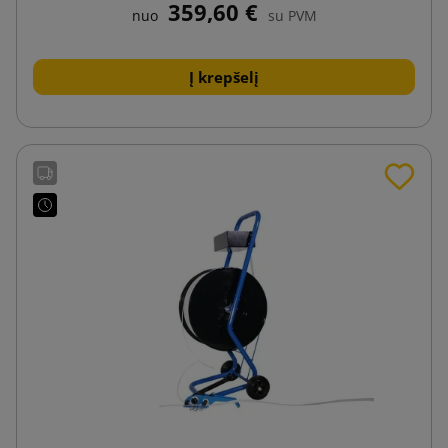
359,60 €
nuo
su PVM
Į krepšelį