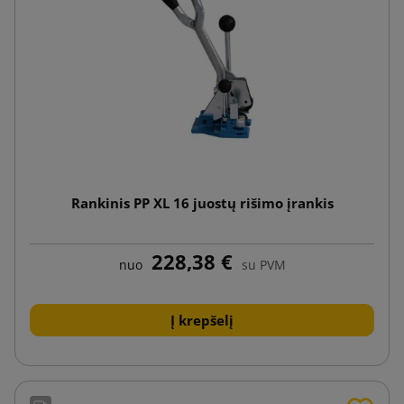
Rankinis PP XL 16 juostų rišimo įrankis
228,38 €
nuo
su PVM
Į krepšelį