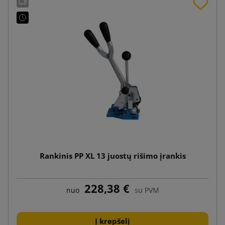
Rankinis PP XL 13 juostų rišimo įrankis
228,38 €
nuo
su PVM
Į krepšelį