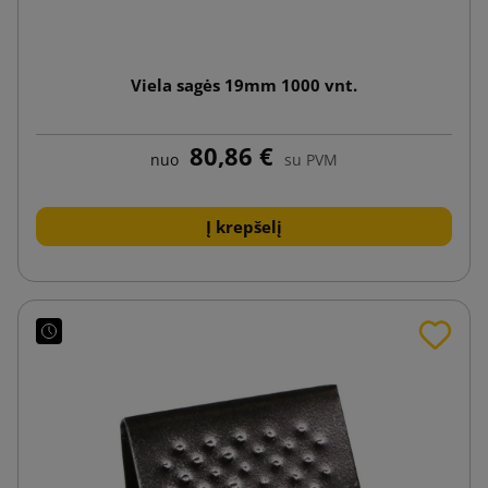
Viela sagės 19mm 1000 vnt.
80,86 €
nuo
su PVM
Į krepšelį