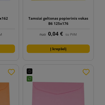
4x162
Tamsiai geltonas popierinis vokas
B6 125x176
0,04 €
VM
nuo
su PVM
Į krepšelį