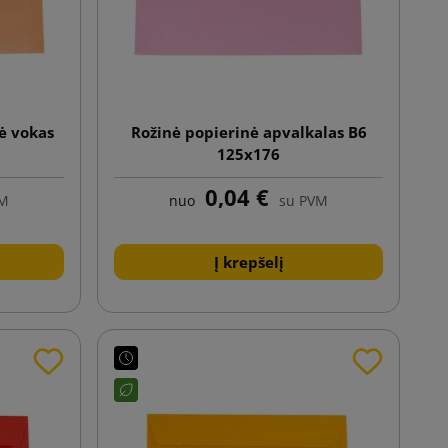
nė vokas
Rožinė popierinė apvalkalas B6
125x176
0,04 €
VM
nuo
su PVM
Į krepšelį