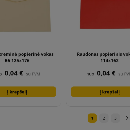
 kreminė popierinė vokas
Raudonas popierinis vo
B6 125x176
114x162
0,04 €
0,04 €
o
su PVM
nuo
su P
Į krepšelį
Į krepšelį
1
2
3