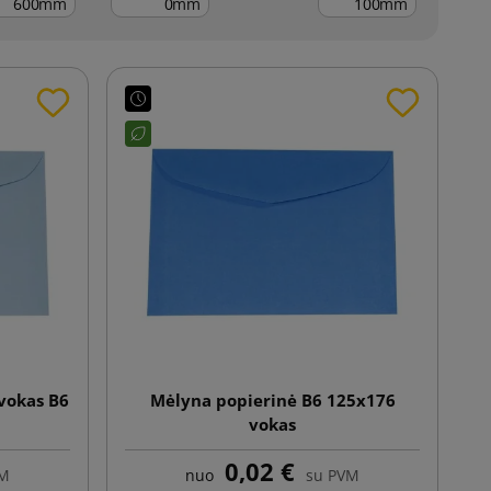
mm
mm
mm
 vokas B6
Mėlyna popierinė B6 125x176
vokas
0,02 €
VM
nuo
su PVM