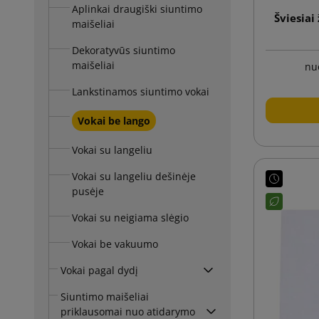
Aplinkai draugiški siuntimo
Šviesiai
maišeliai
Dekoratyvūs siuntimo
maišeliai
nu
Lankstinamos siuntimo vokai
Vokai be lango
Vokai su langeliu
Vokai su langeliu dešinėje
pusėje
Vokai su neigiama slėgio
Vokai be vakuumo
Vokai pagal dydį
Siuntimo maišeliai
priklausomai nuo atidarymo