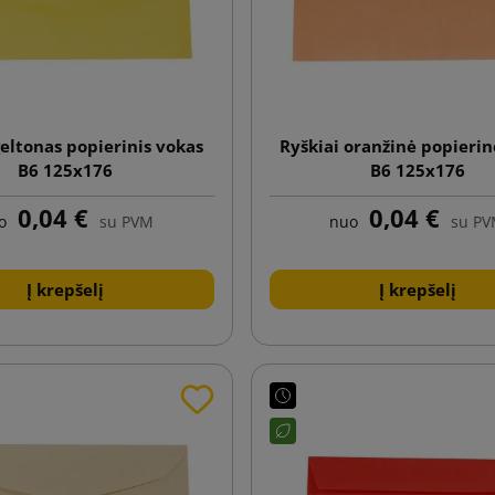
geltonas popierinis vokas
Ryškiai oranžinė popieri
B6 125x176
B6 125x176
0,04 €
0,04 €
o
su PVM
nuo
su P
Į krepšelį
Į krepšelį