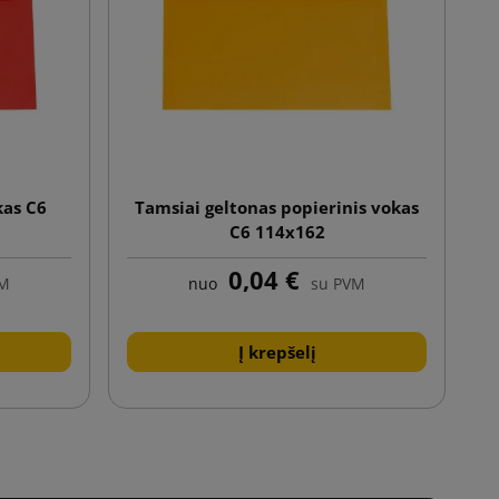
kas C6
Tamsiai geltonas popierinis vokas
C6 114x162
0,04 €
VM
nuo
su PVM
Į krepšelį
Tęsti