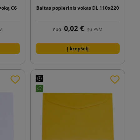
voką C6
Baltas popierinis vokas DL 110x220
0,02 €
VM
nuo
su PVM
Į krepšelį