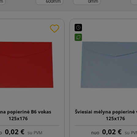
m
mm
mm
na popierinė B6 vokas
Šviesiai mėlyna popierinė
125x176
125x176
0,02 €
0,02 €
o
su PVM
nuo
su P