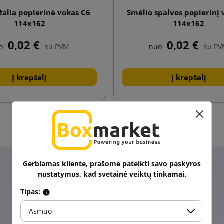
 žalia popierinė vokas C6
Smėlio spalvos popierinį 
114x162
114x162
0,02 €
0,02 €
o
su PVM
nuo
su P
Į krepšelį
Į krepšelį
Gerbiamas kliente, prašome pateikti savo paskyros
nustatymus, kad svetainė veiktų tinkamai.
Tipas:
Asmuo