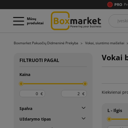
Pr
Mūsų
produktai
Boxmarket Pakuočių Didmeninė Prekyba
Vokai, siuntimo maišeliai
Vokai 
FILTRUOTI PAGAL
Kaina
Kiekvienai pr
€
€
Spalva
L - Ilgis
Uždarymo tipas