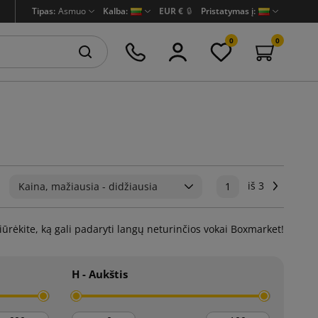
Tipas:
Asmuo
Kalba:
EUR €
🔒
Pristatymas į:
0
0
iš 3
Tęsti
:
Kaina, mažiausia - didžiausia
1
ūrėkite, ką gali padaryti langų neturinčios vokai Boxmarket!
H - Aukštis