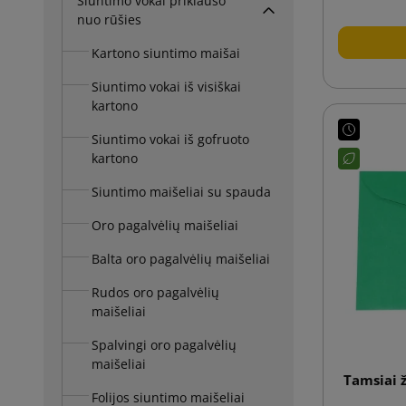
Siuntimo vokai priklauso
nuo rūšies
Kartono siuntimo maišai
Siuntimo vokai iš visiškai
kartono
Siuntimo vokai iš gofruoto
kartono
Siuntimo maišeliai su spauda
Oro pagalvėlių maišeliai
Balta oro pagalvėlių maišeliai
Rudos oro pagalvėlių
maišeliai
Spalvingi oro pagalvėlių
maišeliai
Tamsiai ž
Folijos siuntimo maišeliai