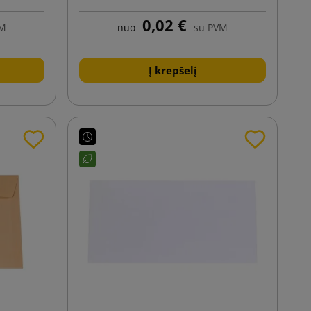
0,02 €
VM
nuo
su PVM
Į krepšelį