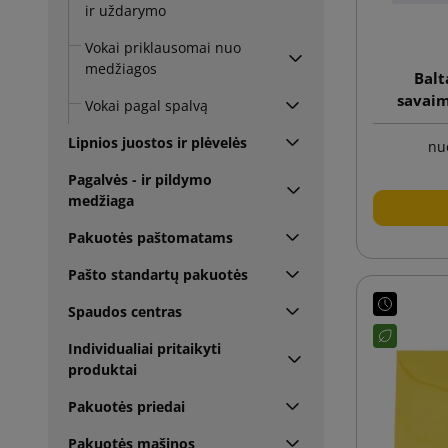
ir uždarymo
Vokai priklausomai nuo
medžiagos
Balt
savaim
Vokai pagal spalvą
Lipnios juostos ir plėvelės
nu
Pagalvės - ir pildymo
medžiaga
Pakuotės paštomatams
Pašto standartų pakuotės
Spaudos centras
Individualiai pritaikyti
produktai
Pakuotės priedai
Pakuotės mašinos