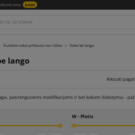
ofesinė zona
Įvesti
Siuntimo vokai priklauso nuo rūšies
Vokai be lango
be lango
Rikiuoti pagal
ogai, pasirengusiems modifikacijoms ir bet kokiam išdėstymui - paži
W - Plotis