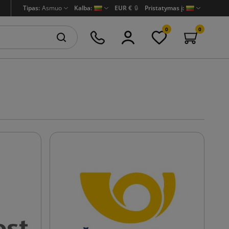
Tipas:
Asmuo
Kalba:
EUR €
🔒
Pristatymas į:
0
0