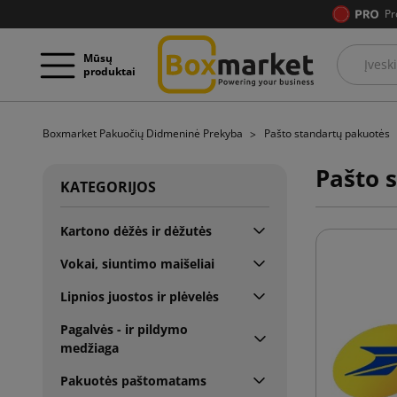
Pr
Mūsų
produktai
Boxmarket Pakuočių Didmeninė Prekyba
Pašto standartų pakuotės
Pašto 
KATEGORIJOS
Kartono dėžės ir dėžutės
Vokai, siuntimo maišeliai
Lipnios juostos ir plėvelės
Pagalvės - ir pildymo
medžiaga
Pakuotės paštomatams