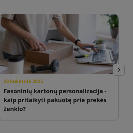
Tęsti
23 kwietnia 2025
2
Fasoninių kartonų personalizacija -
E
kaip pritaikyti pakuotę prie prekės
o
ženklo?
i