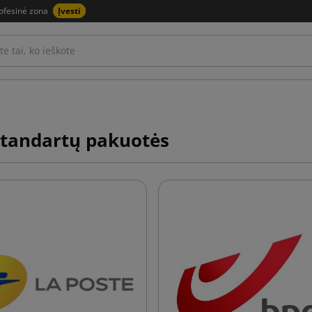
ofesinė zona
Įvesti
standartų pakuotės