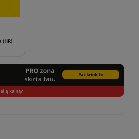
a (HR)
PRO
zona
Patikrinkite
skirta tau.
alią kainą?