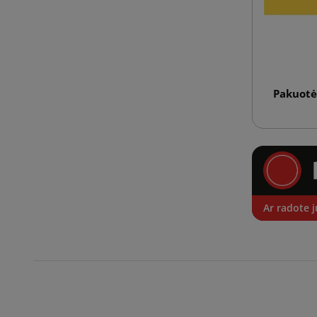
Pakuotės
Ar radote j