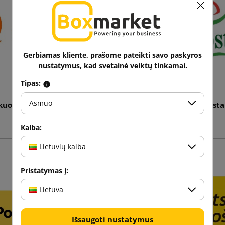
Gerbiamas kliente, prašome pateikti savo paskyros
nustatymus, kad svetainė veiktų tinkamai.
Tipas:
Asmuo
kuotės Omniva (EE)
Pakuotės Magyar Posta
Kalba:
Lietuvių kalba
Pristatymas į:
Lietuva
Išsaugoti nustatymus