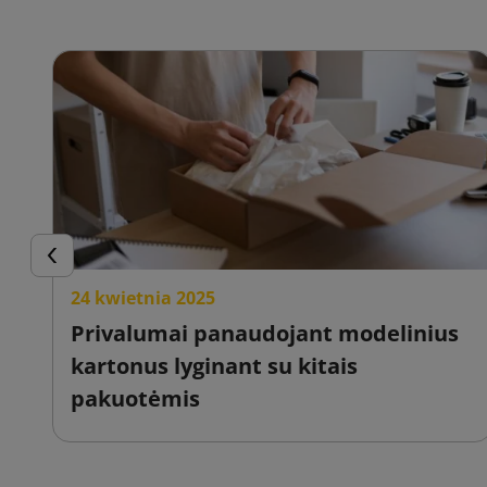
Ankstesnis
24 kwietnia 2025
Privalumai panaudojant modelinius
kartonus lyginant su kitais
pakuotėmis