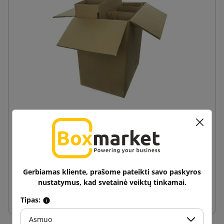
Pakuotė 6 vyno butelių siuntimui (kartonas +
įdėklas) 325x230x370
3,69 €
nuo
su PVM
Gerbiamas kliente, prašome pateikti savo paskyros
nustatymus, kad svetainė veiktų tinkamai.
Į krepšelį
Tipas:
Asmuo