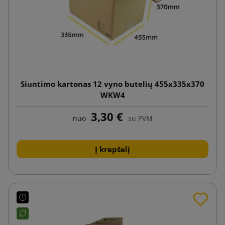
Siuntimo kartonas 12 vyno butelių 455x335x370
WKW4
3,30 €
nuo
su PVM
Į krepšelį