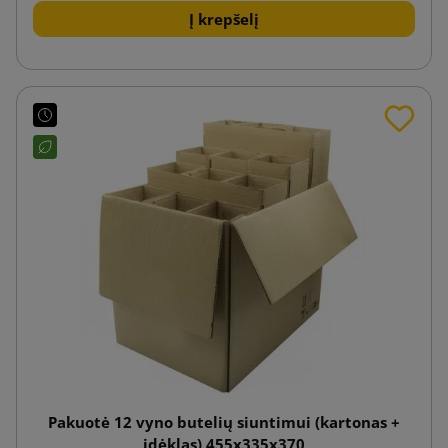
Į krepšelį
Pakuotė 12 vyno butelių siuntimui (kartonas +
įdėklas) 455x335x370