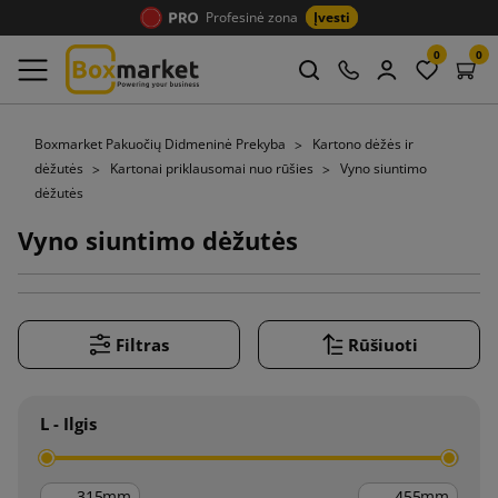
Profesinė zona
Įvesti
0
0
Boxmarket Pakuočių Didmeninė Prekyba
Kartono dėžės ir
dėžutės
Kartonai priklausomai nuo rūšies
Vyno siuntimo
dėžutės
Vyno siuntimo dėžutės
Filtras
Rūšiuoti
L - Ilgis
mm
mm