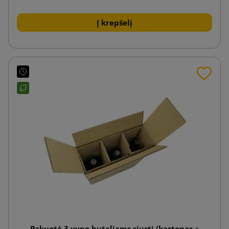
Į krepšelį
Pakuotė 3 vyno buteliams siųsti (kartonas +