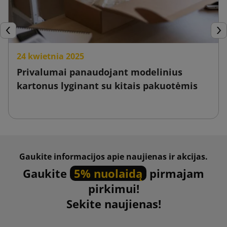
Ankstesnis
Tęs
24 kwietnia 2025
Privalumai panaudojant modelinius
kartonus lyginant su kitais pakuotėmis
Gaukite informacijos apie naujienas ir akcijas.
Gaukite
5% nuolaidą
pirmajam
pirkimui!
Sekite naujienas!