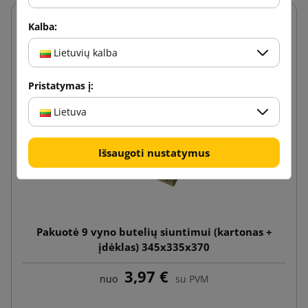
Kalba:
Lietuvių kalba
Pristatymas į:
Lietuva
Išsaugoti nustatymus
Pakuotė 9 vyno butelių siuntimui (kartonas +
įdėklas) 345x335x370
3,97 €
nuo
su PVM