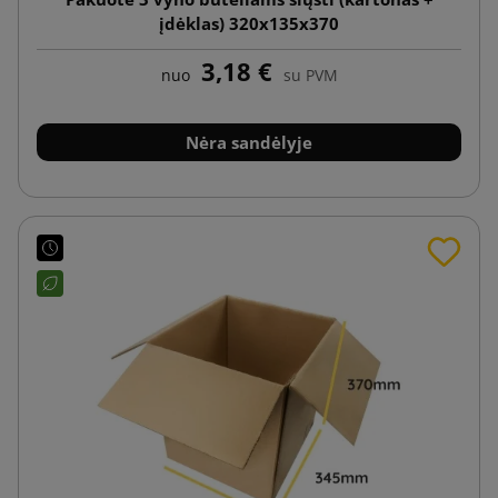
įdėklas) 320x135x370
3,18 €
nuo
su PVM
Nėra sandėlyje