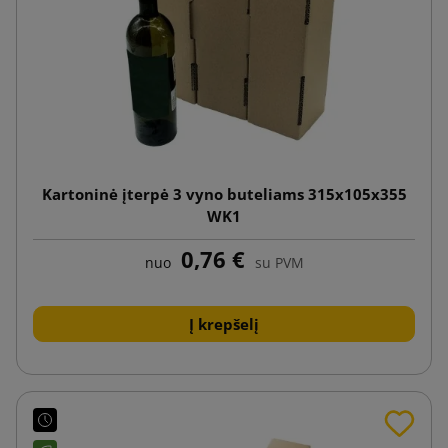
Kartoninė įterpė 3 vyno buteliams 315x105x355
WK1
0,76 €
nuo
su PVM
Į krepšelį