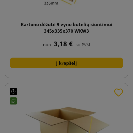
Kartono dėžutė 9 vyno butelių siuntimui
345x335x370 WKW3
3,18 €
nuo
su PVM
Į krepšelį